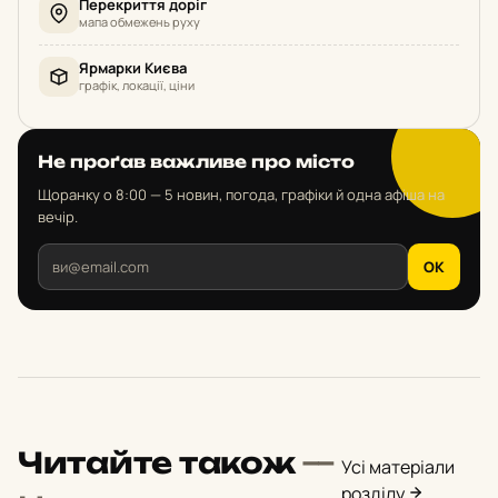
Перекриття доріг
мапа обмежень руху
Ярмарки Києва
графік, локації, ціни
Не проґав важливе про місто
Щоранку о 8:00 — 5 новин, погода, графіки й одна афіша на
вечір.
OK
Читайте також
—
Усі матеріали
розділу