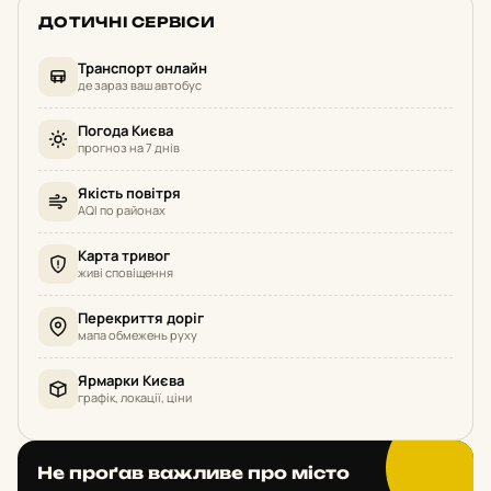
ДОТИЧНІ СЕРВІСИ
Транспорт онлайн
де зараз ваш автобус
Погода Києва
прогноз на 7 днів
Якість повітря
AQI по районах
Карта тривог
живі сповіщення
Перекриття доріг
мапа обмежень руху
Ярмарки Києва
графік, локації, ціни
Не проґав важливе про місто