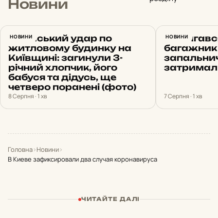
Новини
Російський удар по
НОВИНИ
Намагавс
НОВИНИ
житловому будинку на
багажник
Київщині: загинули 3-
запальнич
річний хлопчик, його
затримал
бабуся та дідусь, ще
четверо поранені (фото)
8 Серпня · 1 хв
7 Серпня · 1 хв
Головна
›
Новини
›
В Киеве зафиксировали два случая коронавируса
ЧИТАЙТЕ ДАЛІ