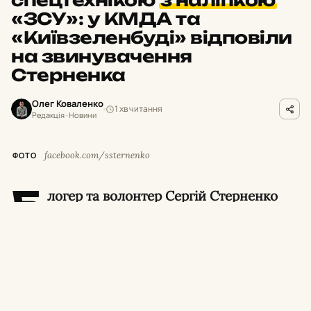
спецтехнікою
з наліпкою
«ЗСУ»: у КМДА та
«Київзеленбуді» відповіли
на звинувачення
Стерненка
Олег Коваленко
1 хв читання
Редакція · Новини
facebook.com/ssternenko
ФОТО
Б
логер та волонтер Сергій Стерненко
заявив, що дерева на столичних
Теремках вирубують за допомогою
спецтехніки, яку Велика Британія нібито
передала на потреби Збройних сил України.
У Київській міській державній адміністрації