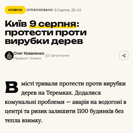
9 Серпня, 20:43
НОВИНИ
ОПУБЛІКОВАНО
Київ
9 серпня
:
протести проти
вирубки дерев
Олег Коваленко
1 хв читання
Редакція · Новини
В
місті тривали протести проти вирубки
дерев на Теремках. Додалися
комунальні проблеми — аварія на водогоні в
центрі та ризик залишити 1100 будинків без
тепла взимку.