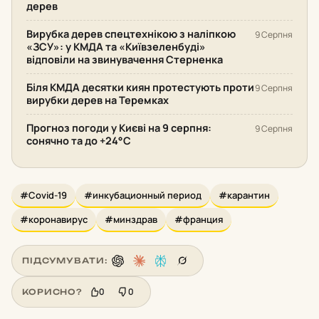
дерев
Вирубка дерев спецтехнікою з наліпкою
9 Серпня
«ЗСУ»: у КМДА та «Київзеленбуді»
відповіли на звинувачення Стерненка
Біля КМДА десятки киян протестують проти
9 Серпня
вирубки дерев на Теремках
Прогноз погоди у Києві на 9 серпня:
9 Серпня
сонячно та до +24°С
#Covid-19
#инкубационный период
#карантин
#коронавирус
#минздрав
#франция
ПІДСУМУВАТИ:
0
0
КОРИСНО?