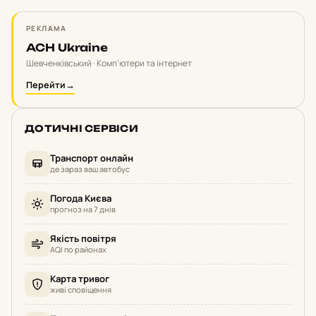
РЕКЛАМА
ACH Ukraine
Шевченківський · Комп'ютери та інтернет
Перейти
→
ДОТИЧНІ СЕРВІСИ
Транспорт онлайн
де зараз ваш автобус
Погода Києва
прогноз на 7 днів
Якість повітря
AQI по районах
Карта тривог
живі сповіщення