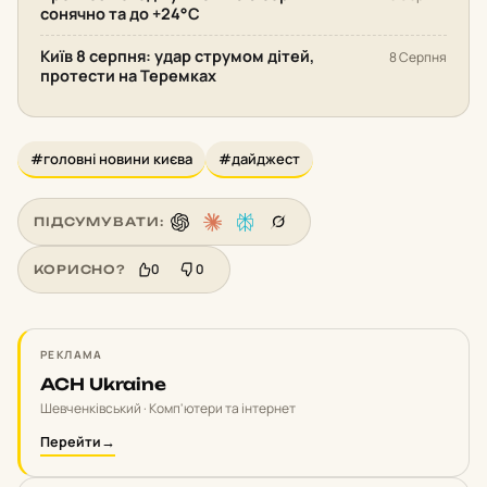
сонячно та до +24°С
Київ 8 серпня: удар струмом дітей,
8 Серпня
протести на Теремках
#головні новини києва
#дайджест
ПІДСУМУВАТИ:
0
0
КОРИСНО?
РЕКЛАМА
ACH Ukraine
Шевченківський · Комп'ютери та інтернет
Перейти
→