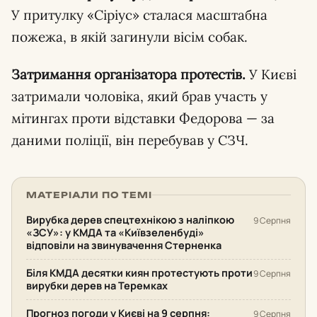
У притулку «Сіріус» сталася масштабна
пожежа, в якій загинули вісім собак.
Затримання організатора протестів.
У Києві
затримали чоловіка, який брав участь у
мітингах проти відставки Федорова — за
даними поліції, він перебував у СЗЧ.
МАТЕРІАЛИ ПО ТЕМІ
Вирубка дерев спецтехнікою з наліпкою
9 Серпня
«ЗСУ»: у КМДА та «Київзеленбуді»
відповіли на звинувачення Стерненка
Біля КМДА десятки киян протестують проти
9 Серпня
вирубки дерев на Теремках
Прогноз погоди у Києві на 9 серпня:
9 Серпня