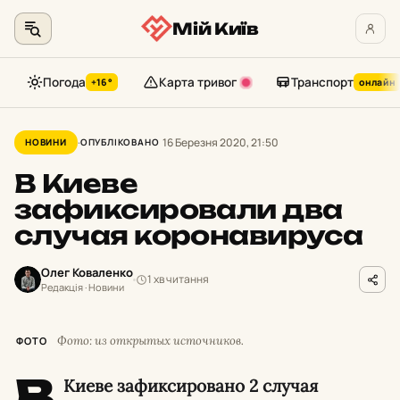
Мій Київ
Погода
Карта тривог
Транспорт
+16°
онлайн
Перейти
до
16 Березня 2020, 21:50
НОВИНИ
ОПУБЛІКОВАНО
контенту
В Киеве
зафиксировали два
случая коронавируса
Олег Коваленко
1 хв читання
Редакція · Новини
Фото: из открытых источников.
ФОТО
В
Киеве зафиксировано 2 случая