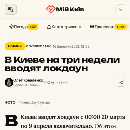
Мій Київ
Погода
Карта тривог
Транспорт
+23°
онлайн
Перейти
до
18 Березня 2021, 12:05
НОВИНИ
ОПУБЛІКОВАНО
контенту
В Киеве на три недели
вводят локдаун
Олег Коваленко
2 хв читання
Редакція · Новини
Фото: day.kyiv.ua
ФОТО
В
Киеве вводят локдаун с 00:00 20 марта
по 9 апреля включительно.
Об этом