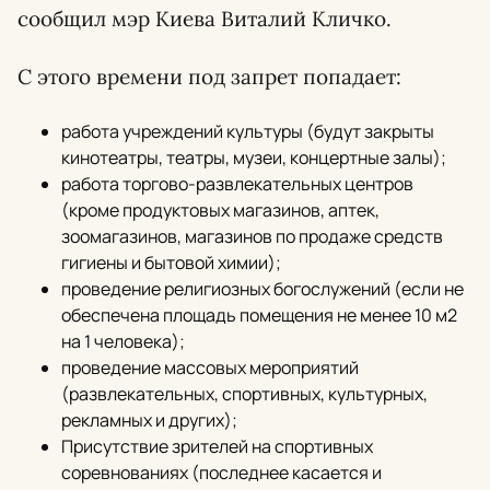
сообщил мэр Киева Виталий Кличко.
С этого времени под запрет попадает:
работа учреждений культуры (будут закрыты
кинотеатры, театры, музеи, концертные залы);
работа торгово-развлекательных центров
(кроме продуктовых магазинов, аптек,
зоомагазинов, магазинов по продаже средств
гигиены и бытовой химии);
проведение религиозных богослужений (если не
обеспечена площадь помещения не менее 10 м2
на 1 человека);
проведение массовых мероприятий
(развлекательных, спортивных, культурных,
рекламных и других);
Присутствие зрителей на спортивных
соревнованиях (последнее касается и