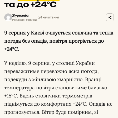
та до +24°С
Журналіст
1 хв читання
Редакція · Новини
9 серпня у Києві очікується сонячна та тепла
погода без опадів, повітря прогріється до
+24°С.
У неділю, 9 серпня, у столиці України
переважатиме переважно ясна погода,
подекуди з мінливою хмарністю. Вранці
температура повітря становитиме близько
+15°С. Вдень стовпчики термометрів
піднімуться до комфортних +24°С. Опадів не
прогнозується. Вітер буде помірним, зі