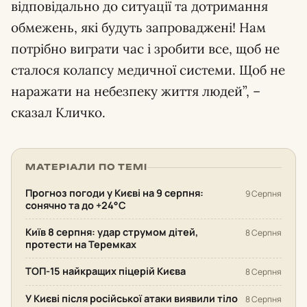
відповідально до ситуації та дотримання
обмежень, які будуть запроваджені! Нам
потрібно виграти час і зробити все, щоб не
сталося колапсу медичної системи. Щоб не
наражати на небезпеку життя людей”, –
сказал Кличко.
МАТЕРІАЛИ ПО ТЕМІ
Прогноз погоди у Києві на 9 серпня:
9 Серпня
сонячно та до +24°С
Київ 8 серпня: удар струмом дітей,
8 Серпня
протести на Теремках
ТОП-15 найкращих піцерій Києва
8 Серпня
У Києві після російської атаки виявили тіло
8 Серпня