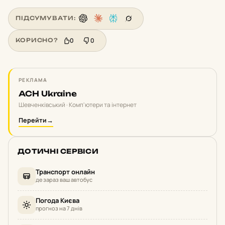
ПІДСУМУВАТИ:
0
0
КОРИСНО?
РЕКЛАМА
ACH Ukraine
Шевченківський · Комп'ютери та інтернет
Перейти
→
ДОТИЧНІ СЕРВІСИ
Транспорт онлайн
де зараз ваш автобус
Погода Києва
прогноз на 7 днів