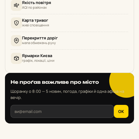
Якість повітря
AQI по районах
Карта тривог
живі сповіщення
Перекриття доріг
мапа обмежень руху
Ярмарки Києва
графік, локації, ціни
Не проґав важливе про місто
Щоранку о 8:00 — 5 новин, погода, графіки й одна афіша на
вечір.
OK