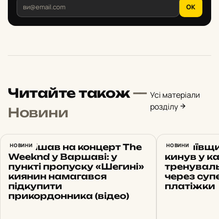
OK
Читайте також
—
Усі матеріали
розділу
Новини
Поспішав на концерт The
НОВИНИ
На Київщи
НОВИНИ
Weeknd у Варшаві: у
кинув у к
пункті пропуску «Шегині»
тренуваль
киянин намагався
через суп
підкупити
платіжки
прикордонника (відео)