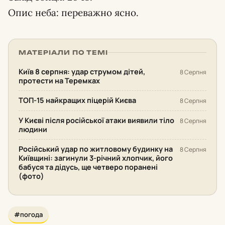
Опис неба: переважно ясно.
МАТЕРІАЛИ ПО ТЕМІ
Київ 8 серпня: удар струмом дітей,
8 Серпня
протести на Теремках
ТОП-15 найкращих піцерій Києва
8 Серпня
У Києві після російської атаки виявили тіло
8 Серпня
людини
Російський удар по житловому будинку на
8 Серпня
Київщині: загинули 3-річний хлопчик, його
бабуся та дідусь, ще четверо поранені
(фото)
#погода