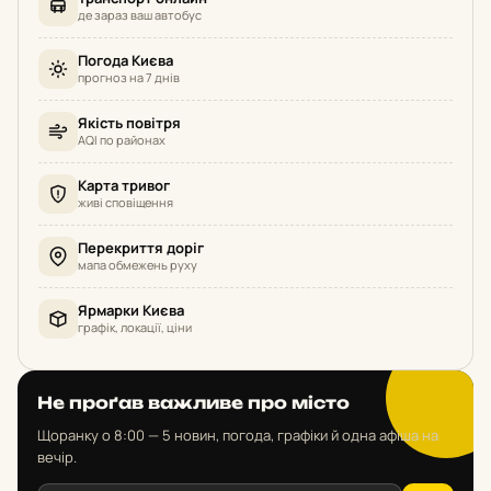
де зараз ваш автобус
Погода Києва
прогноз на 7 днів
Якість повітря
AQI по районах
Карта тривог
живі сповіщення
Перекриття доріг
мапа обмежень руху
Ярмарки Києва
графік, локації, ціни
Не проґав важливе про місто
Щоранку о 8:00 — 5 новин, погода, графіки й одна афіша на
вечір.