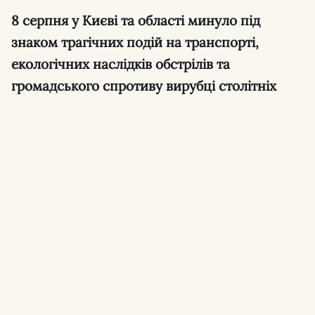
8 серпня у Києві та області минуло під
знаком трагічних подій на транспорті,
екологічних наслідків обстрілів та
громадського спротиву вирубці столітніх
дерев.
Удар струмом на вокзалі в Броварах.
Дві
дівчини, одній з яких 13 років, отримали
ураження електричним струмом на
залізничному вокзалі, стан однієї з
постраждалих лишається вкрай важким.
Протести на Теремках зупинили вирубку
дубів.
Сотні мешканців вийшли на протест
проти вирубки сторічних дубів заради