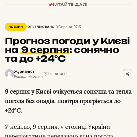
ЧИТАЙТЕ ДАЛІ
9 Серпня, 07:31
НОВИНИ
ОПУБЛІКОВАНО
Прогноз погоди у Києві
на
9 серпня
:
сонячно
та до +24°С
Журналіст
1 хв читання
Редакція · Новини
9 серпня у Києві очікується сонячна та тепла
погода без опадів, повітря прогріється до
+24°С.
У неділю, 9 серпня, у столиці України
переважатиме переважно ясна погода,