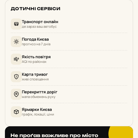
ДОТИЧНІ СЕРВІСИ
Транспорт онлайн
де зараз ваш автобус
Погода Києва
прогноз на 7 днів
Якість повітря
AQI по районах
Карта тривог
живі сповіщення
Перекриття доріг
мапа обмежень руху
Ярмарки Києва
графік, локації, ціни
Не проґав важливе про місто