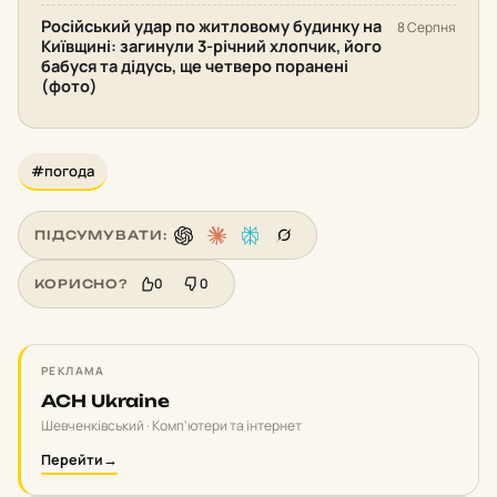
Російський удар по житловому будинку на
8 Серпня
Київщині: загинули 3-річний хлопчик, його
бабуся та дідусь, ще четверо поранені
(фото)
#погода
ПІДСУМУВАТИ:
0
0
КОРИСНО?
РЕКЛАМА
ACH Ukraine
Шевченківський · Комп'ютери та інтернет
Перейти
→