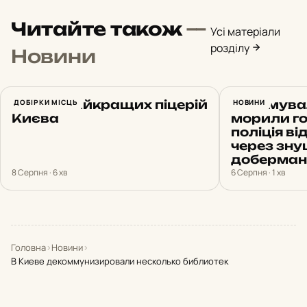
Читайте також
—
Усі матеріали
розділу
Новини
ТОП-15 найкращих піцерій
ДОБІРКИ МІСЦЬ
Утримувал
НОВИНИ
Києва
морили го
поліція в
через зну
доберма
8 Серпня · 6 хв
6 Серпня · 1 хв
Головна
›
Новини
›
В Киеве декоммунизировали несколько библиотек