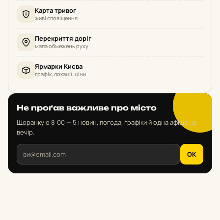
Карта тривог
живі сповіщення
Перекриття доріг
мапа обмежень руху
Ярмарки Києва
графік, локації, ціни
Не проґав важливе про місто
Щоранку о 8:00 — 5 новин, погода, графіки й одна афіша на
вечір.
OK