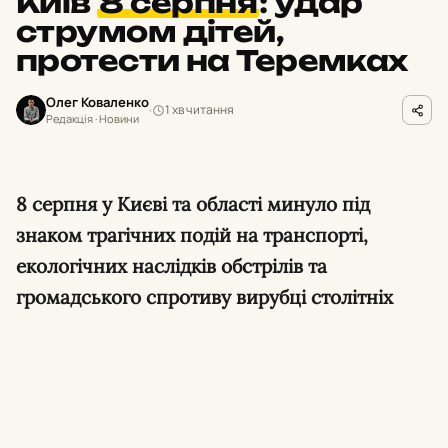
Київ
8 серпня
:
удар
струмом дітей,
протести на Теремках
Олег Коваленко
1 хв читання
Редакція · Новини
8 серпня у Києві та області минуло під
знаком трагічних подій на транспорті,
екологічних наслідків обстрілів та
громадського спротиву вирубці столітніх
дерев.
Удар струмом на вокзалі в Броварах.
Дві
дівчини, одній з яких 13 років, отримали
ураження електричним струмом на