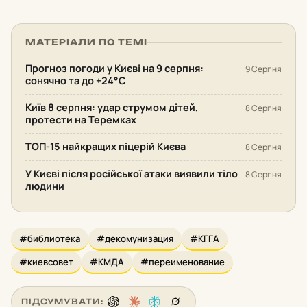
МАТЕРІАЛИ ПО ТЕМІ
Прогноз погоди у Києві на 9 серпня:
9 Серпня
сонячно та до +24°С
Київ 8 серпня: удар струмом дітей,
8 Серпня
протести на Теремках
ТОП-15 найкращих піцерій Києва
8 Серпня
У Києві після російської атаки виявили тіло
8 Серпня
людини
#библиотека
#декомунизация
#КГГА
#киевсовет
#КМДА
#переименование
ПІДСУМУВАТИ: