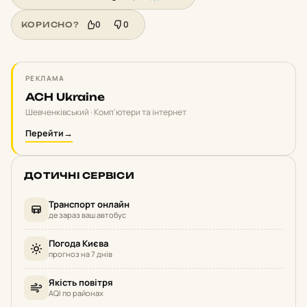
0
0
КОРИСНО?
РЕКЛАМА
ACH Ukraine
Шевченківський · Комп'ютери та інтернет
Перейти
→
ДОТИЧНІ СЕРВІСИ
Транспорт онлайн
де зараз ваш автобус
Погода Києва
прогноз на 7 днів
Якість повітря
AQI по районах