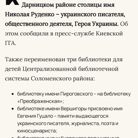
Дарницком районе столицы имя
Николая Руденко – украинского писателя,
общественного деятеля, Героя Украины.
Об
этом сообщили в пресс-службе Киевской
ГГА.
Также переименован три библиотеки для
детей Централизованной библиотечной
системы Соломенского района:
библиотеку имени Пироговского – на библиотеку
«Преображенская»;
библиотеке имени Вершигоры присвоено имя
Евгения Гуцало – памяти выдающегося
украинского писателя, журналиста, поэта и
киносценариста;