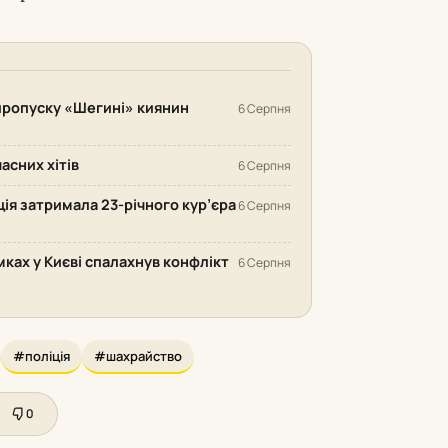
 пропуску «Шегині» киянин
6 Серпня
часних хітів
6 Серпня
іція затримала 23-річного кур’єра
6 Серпня
ках у Києві спалахнув конфлікт
6 Серпня
#поліція
#шахрайство
0