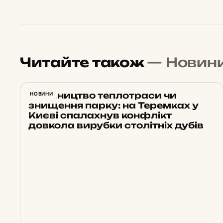
Читайте також
— Новин
Будівництво теплотраси чи
НОВИНИ
знищення парку: на Теремках у
Києві спалахнув конфлікт
довкола вирубки столітніх дубів