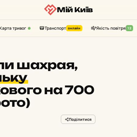
Мій Київ
Карта тривог
Транспорт
Якість повітря
онлайн
12
ли шахрая,
ньку
кового на 700
ото)
Поділитися