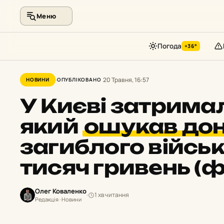
Меню
Погода
+36°
Перейти
до
20 Травня, 16:57
НОВИНИ
ОПУБЛІКОВАНО
контенту
У Києві затрима
який
ошукав до
загиблого війсь
тисяч гривень (ф
Олег Коваленко
1 хв читання
Редакція · Новини