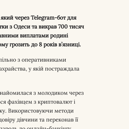
 який через Telegram-бот для
тки з Одеси та викрав 700 тисяч
жавними виплатами родині
у грозить до 8 років в’язниці.
спільно з оперативниками
ахрайства, у якій постраждала
ознайомилася з молодиком через
ся фахівцем з криптовалют і
тку. Використовуючи методи
овіру дівчини та переконав її
і пароль до онлайн-банкінгу.