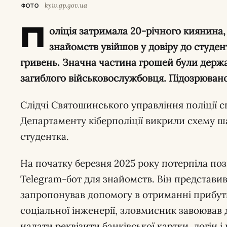
kyiv.gp.gov.ua
ФОТО
П
оліція затримала 20-річного киянина,
знайомств увійшов у довіру до студен
гривень. Значна частина грошей були дер
загиблого військовослужбовця. Підозрюваном
Слідчі Святошинського управління поліції 
Департаменту кіберполіції викрили схему ш
студентка.
На початку березня 2025 року потерпіла п
Telegram-бот для знайомств. Він представив
запропонував допомогу в отриманні прибу
соціальної інженерії, зловмисник завоював д
надати реквізити банківської картки, логін 