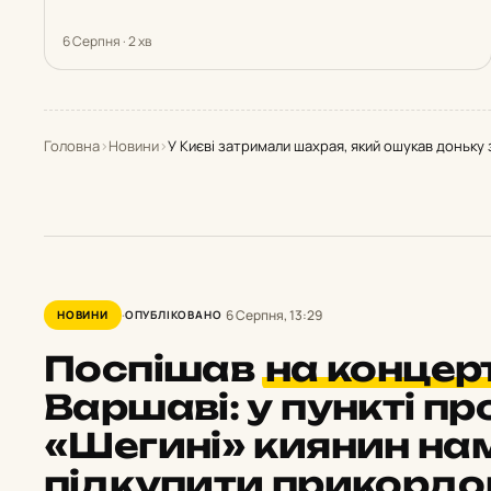
6 Серпня · 2 хв
Головна
›
Новини
›
У Києві затримали шахрая, який ошукав доньку 
6 Серпня, 13:29
НОВИНИ
ОПУБЛІКОВАНО
Поспішав
на концер
Варшаві: у пункті п
«Шегині» киянин на
підкупити прикордон