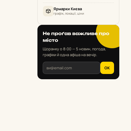
Ярмарки Києва
графік, локації, ціни
Не проґав важливе про
місто
Щоранку о 8:00 — 5 новин, погода,
графіки й одна афіша на вечір.
OK