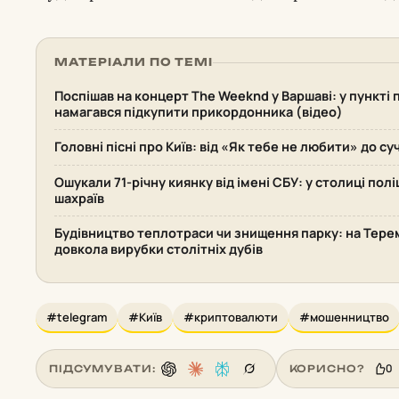
МАТЕРІАЛИ ПО ТЕМІ
Поспішав на концерт The Weeknd у Варшаві: у пункті
намагався підкупити прикордонника (відео)
Головні пісні про Київ: від «Як тебе не любити» до су
Ошукали 71-річну киянку від імені СБУ: у столиці пол
шахраїв
Будівництво теплотраси чи знищення парку: на Терем
довкола вирубки столітніх дубів
#telegram
#Київ
#криптовалюти
#мошенництво
0
ПІДСУМУВАТИ:
КОРИСНО?