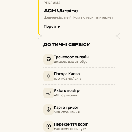
РЕКЛАМА
ACH Ukraine
Шевченківський · Комп'ютери та інтернет
Перейти
→
ДОТИЧНІ СЕРВІСИ
Транспорт онлайн
де зараз ваш автобус
Погода Києва
прогноз на 7 днів
Якість повітря
AQI по районах
Карта тривог
живі сповіщення
Перекриття доріг
мапа обмежень руху