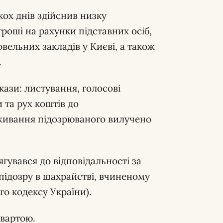
ох днів здійснив низку
роші на рахунки підставних осіб,
овельних закладів у Києві, а також
.
окази: листування, голосові
и та рух коштів до
живання підозрюваного вилучено
гувався до відповідальності за
підозру в шахрайстві, вчиненому
го кодексу України).
 вартою.