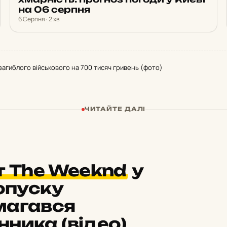
на 06 серпня
6 Серпня · 2 хв
загиблого військового на 700 тисяч гривень (фото)
ЧИТАЙТЕ ДАЛІ
т The Weeknd
у
ропуску
магався
ника (відео)