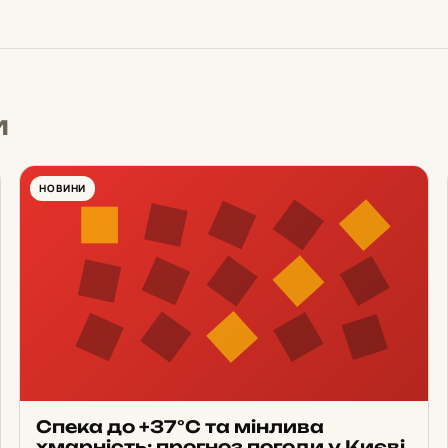
и
НОВИНИ
Спека до +37°С та мінлива
хмарність: прогноз погоди у Києві