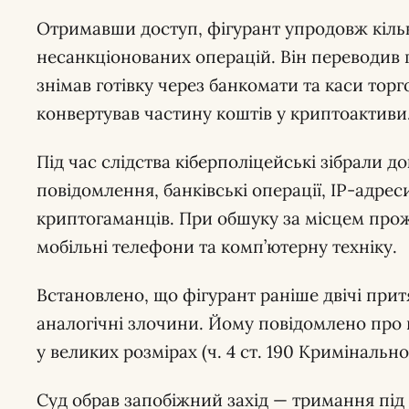
Отримавши доступ, фігурант упродовж кільк
несанкціонованих операцій. Він переводив г
знімав готівку через банкомати та каси торг
конвертував частину коштів у криптоактиви
Під час слідства кіберполіцейські зібрали д
повідомлення, банківські операції, IP-адрес
криптогаманців. При обшуку за місцем про
мобільні телефони та комп’ютерну техніку.
Встановлено, що фігурант раніше двічі притя
аналогічні злочини. Йому повідомлено про 
у великих розмірах (ч. 4 ст. 190 Кримінально
Суд обрав запобіжний захід — тримання під