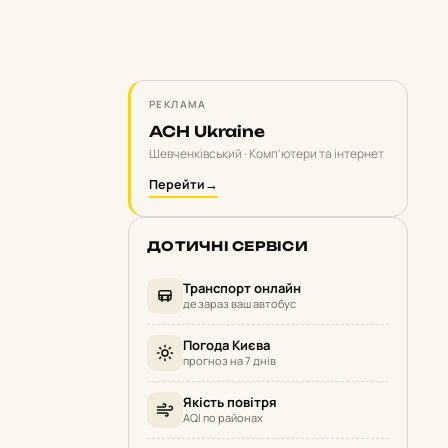
РЕКЛАМА
ACH Ukraine
Шевченківський · Комп'ютери та інтернет
Перейти
→
ДОТИЧНІ СЕРВІСИ
Транспорт онлайн
де зараз ваш автобус
Погода Києва
прогноз на 7 днів
Якість повітря
AQI по районах