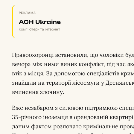
РЕКЛАМА
ACH Ukraine
Комп'ютери та інтернет
Правоохоронці встановили, що чоловіки бул
вечора між ними виник конфлікт, під час як
втік з місця. За допомогою спеціалістів кр
знайшли на території лісосмуги у Деснянсь
вчинення злочину.
Вже незабаром з силовою підтримкою спец
35-річного іноземця в орендованій квартирі 
даним фактом розпочато кримінальне прова