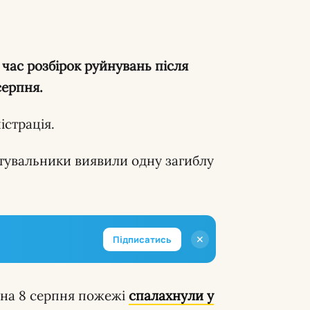
час розбірок руйнувань після
серпня.
істрація.
рятувальники виявили одну загиблу
✕
Підписатись
ч на 8 серпня пожежі
спалахнули у