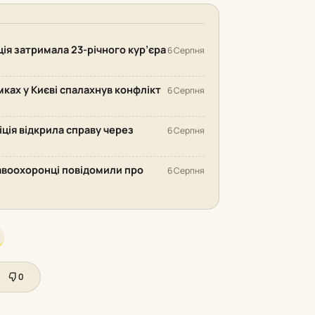
іція затримала 23-річного кур’єра
6 Серпня
ках у Києві спалахнув конфлікт
6 Серпня
іція відкрила справу через
6 Серпня
равоохоронці повідомили про
6 Серпня
0