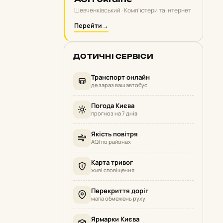
Шевченківський · Комп'ютери та інтернет
Перейти
→
ДОТИЧНІ СЕРВІСИ
Транспорт онлайн
де зараз ваш автобус
Погода Києва
прогноз на 7 днів
Якість повітря
AQI по районах
Карта тривог
живі сповіщення
Перекриття доріг
мапа обмежень руху
Ярмарки Києва