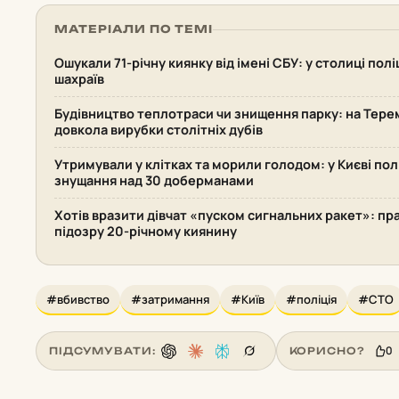
МАТЕРІАЛИ ПО ТЕМІ
Ошукали 71-річну киянку від імені СБУ: у столиці пол
шахраїв
Будівництво теплотраси чи знищення парку: на Терем
довкола вирубки столітніх дубів
Утримували у клітках та морили голодом: у Києві пол
знущання над 30 доберманами
Хотів вразити дівчат «пуском сигнальних ракет»: п
підозру 20-річному киянину
#вбивство
#затримання
#Київ
#поліція
#СТО
0
ПІДСУМУВАТИ:
КОРИСНО?