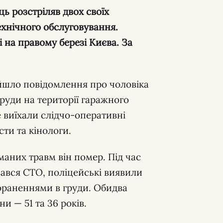
ь розстріляв двох своїх
ехнічного обслуговування.
 на правому березі Києва. За
ійшло повідомлення про чоловіка
руди на території гаражного
 виїхали слідчо-оперативні
ти та кінологи.
маних травм він помер. Під час
ався СТО, поліцейські виявили
ораненнями в груди. Обидва
и — 51 та 36 років.