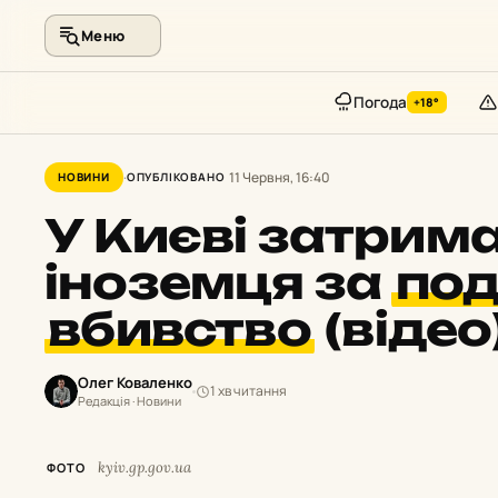
Меню
Погода
+18°
Перейти
до
11 Червня, 16:40
НОВИНИ
ОПУБЛІКОВАНО
контенту
У Києві затрим
іноземця за
под
вбивство
(відео
Олег Коваленко
1 хв читання
Редакція · Новини
kyiv.gp.gov.ua
ФОТО