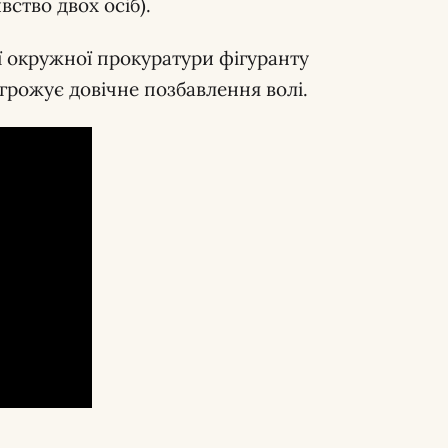
ство двох осіб).
ї окружної прокуратури фігуранту
грожує довічне позбавлення волі.