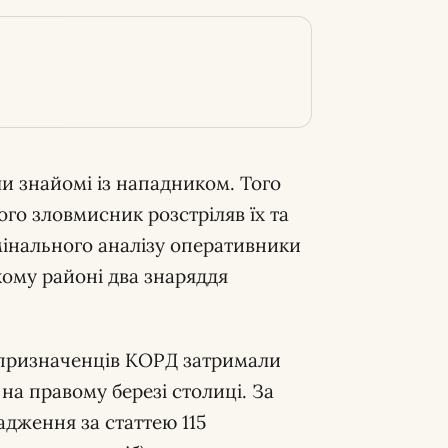
и знайомі із нападником. Того
ого зловмисник розстріляв їх та
имінального аналізу оперативники
кому районі два знаряддя
призначенців КОРД затримали
на правому березі столиці. За
дження за статтею 115