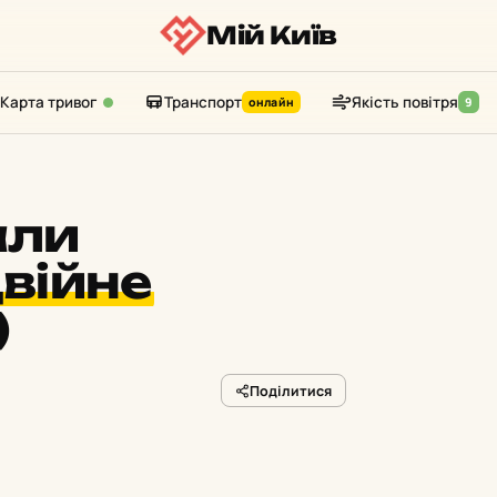
Мій Київ
Карта тривог
Транспорт
Якість повітря
онлайн
9
али
війне
)
Поділитися