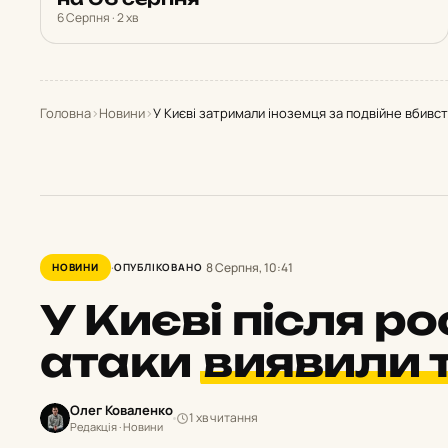
6 Серпня · 2 хв
Головна
›
Новини
›
У Києві затримали іноземця за подвійне вбивст
8 Серпня, 10:41
НОВИНИ
ОПУБЛІКОВАНО
У Києві після ро
атаки
виявили 
Олег Коваленко
1 хв читання
Редакція · Новини