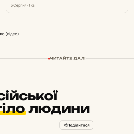
5 Серпня · 1 хв
во (відео)
ЧИТАЙТЕ ДАЛІ
сійської
тіло
людини
Поділитися