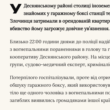
У
Деснянському районі столиці іноземец
знайомих у гаражному боксі станції т
Злочинця затримали в орендованій квартирі
вбивство йому загрожує довічне ув’язнення.
Близько 22:00 години днями до поліції над
з вогнепальними пораненнями в голову та г
кооперативу Деснянського району. На місце
групи, судово-медичний експерт, криміналіс
Потерпілого госпіталізували, проте від отри
обшуку гаражного боксу, який використовув
тіло ще одного чоловіка з вогнепальними п
загиблих виявились громадянами іншої країн