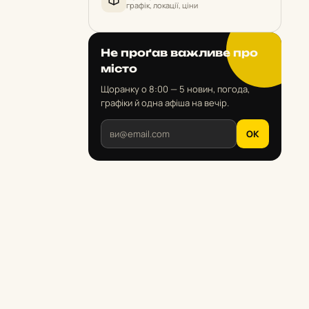
графік, локації, ціни
Не проґав важливе про
місто
Щоранку о 8:00 — 5 новин, погода,
графіки й одна афіша на вечір.
OK