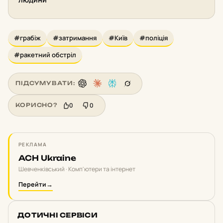
#грабіж
#затримання
#Київ
#поліція
#ракетний обстріл
ПІДСУМУВАТИ:
0
0
КОРИСНО?
РЕКЛАМА
ACH Ukraine
Шевченківський · Комп'ютери та інтернет
Перейти
→
ДОТИЧНІ СЕРВІСИ