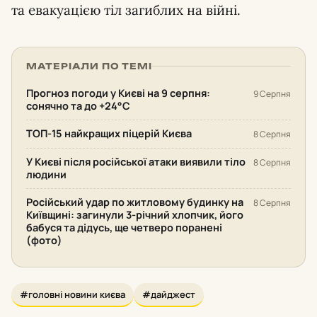
та евакуацією тіл загиблих на війні.
МАТЕРІАЛИ ПО ТЕМІ
Прогноз погоди у Києві на 9 серпня:
9 Серпня
сонячно та до +24°С
ТОП-15 найкращих піцерій Києва
8 Серпня
У Києві після російської атаки виявили тіло
8 Серпня
людини
Російський удар по житловому будинку на
8 Серпня
Київщині: загинули 3-річний хлопчик, його
бабуся та дідусь, ще четверо поранені
(фото)
#головні новини києва
#дайджест