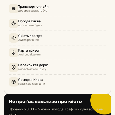
Транспорт онлайн
де зараз ваш автобус
Погода Києва
прогноз на 7 днів
Якість повітря
AQI по районах
Карта тривог
живі сповіщення
Перекриття доріг
мапа обмежень руху
Ярмарки Києва
графік, локації, ціни
Не проґав важливе про місто
Щоранку о 8:00 — 5 новин, погода, графіки й одна афіша на
вечір.