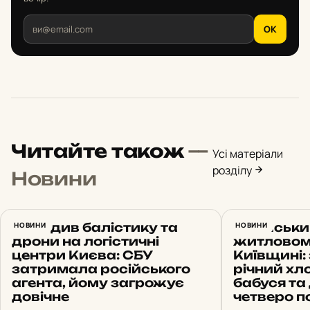
OK
Читайте також
—
Усі матеріали
розділу
Новини
Наводив балістику та
НОВИНИ
Російськи
НОВИНИ
дрони на логістичні
житловом
центри Києва: СБУ
Київщині:
затримала російського
річний хл
агента, йому загрожує
бабуся та 
довічне
четверо п