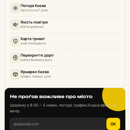
Погода Києва
прогноз на 7 днів
Якість повітря
AQI по районах
Карта тривог
живі сповіщення
Перекриття доріг
мапа обмежень руху
Ярмарки Києва
графік, локації, ціни
Не проґав важливе про місто
Щоранку о 8:00 — 5 новин, погода, графіки й одна афіша на
вечір.
OK