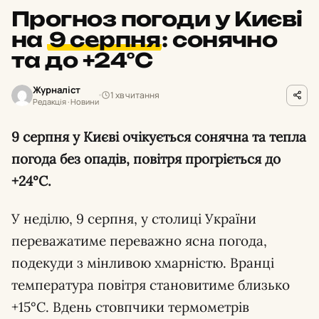
Прогноз погоди у Києві
на
9 серпня
:
сонячно
та до +24°С
Журналіст
1 хв читання
Редакція · Новини
9 серпня у Києві очікується сонячна та тепла
погода без опадів, повітря прогріється до
+24°С.
У неділю, 9 серпня, у столиці України
переважатиме переважно ясна погода,
подекуди з мінливою хмарністю. Вранці
температура повітря становитиме близько
+15°С. Вдень стовпчики термометрів