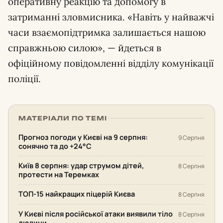
оперативну реакцію та допомогу в
затриманні зловмисника. «Навіть у найважчі
часи взаємопідтримка залишається нашою
справжньою силою», — йдеться в
офіційному повідомленні відділу комунікації
поліції.
МАТЕРІАЛИ ПО ТЕМІ
Прогноз погоди у Києві на 9 серпня:
9 Серпня
сонячно та до +24°С
Київ 8 серпня: удар струмом дітей,
8 Серпня
протести на Теремках
ТОП-15 найкращих піцерій Києва
8 Серпня
У Києві після російської атаки виявили тіло
8 Серпня
людини