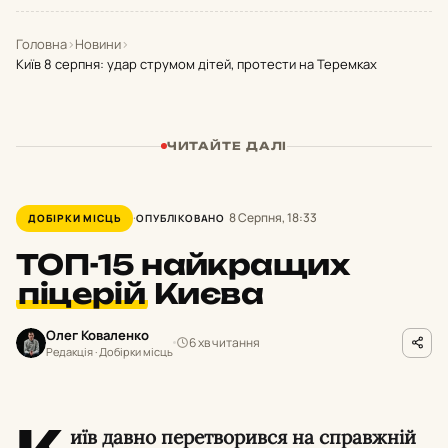
Головна
›
Новини
›
Київ 8 серпня: удар струмом дітей, протести на Теремках
ЧИТАЙТЕ ДАЛІ
8 Серпня, 18:33
ДОБІРКИ МІСЦЬ
ОПУБЛІКОВАНО
ТОП-15 найкращих
піцерій
Києва
Олег Коваленко
6 хв читання
Редакція · Добірки місць
иїв давно перетворився на справжній