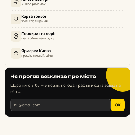
AQI по районах
Карта тривог
живі сповіщення
Перекриття доріг
мапа обмежень руху
Ярмарки Києва
графік, локації, ціни
Не проґав важливе про місто
Щоранку о 8:00 — 5 новин, погода, графіки й одна афіша на
вечір.
OK