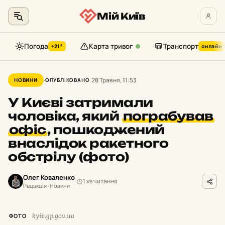
Мій Київ
Погода
Карта тривог
Транспорт
+21°
онлайн
Перейти
до
28 Травня, 11:53
НОВИНИ
ОПУБЛІКОВАНО
контенту
У Києві затримали
чоловіка, який
пограбував
офіс
,
пошкоджений
внаслідок ракетного
обстрілу (фото)
Олег Коваленко
1 хв читання
Редакція · Новини
kyiv.gp.gov.ua
ФОТО