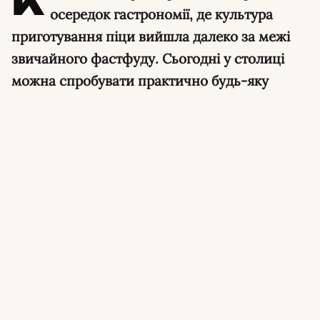
К
осередок гастрономії, де культура
приготування піци вийшла далеко за межі
звичайного фастфуду. Сьогодні у столиці
можна спробувати практично будь-яку
варіацію цієї популярної страви: від
класичної неаполітанської із сертифікатами
міжнародних асоціацій до хрусткої нью-
йоркської, пишної детройтської чи римської
на довгастому тісті.
У столиці працюють сотні закладів, але лише
частина з них формує справжні тренди,
експериментує з тривалою ферментацією
тіста та імпортує найкращі італійські
інгредієнти. У цьому огляді зібрано 15