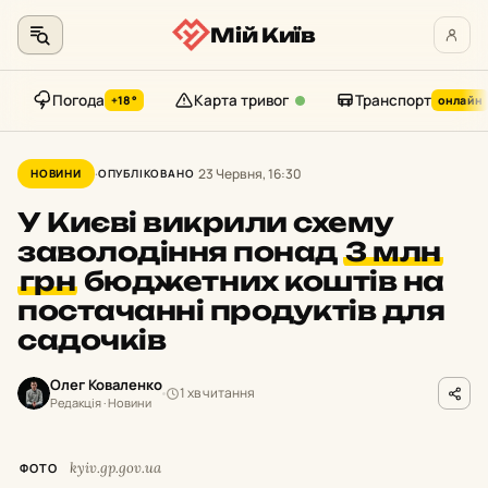
Мій Київ
Погода
Карта тривог
Транспорт
+18°
онлайн
Перейти
до
23 Червня, 16:30
НОВИНИ
ОПУБЛІКОВАНО
контенту
У Києві викрили схему
заволодіння понад
3 млн
грн
бюджетних коштів на
постачанні продуктів для
садочків
Олег Коваленко
1 хв читання
Редакція · Новини
kyiv.gp.gov.ua
ФОТО