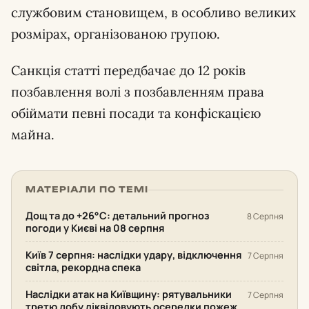
службовим становищем, в особливо великих
розмірах, організованою групою.
Санкція статті передбачає до 12 років
позбавлення волі з позбавленням права
обіймати певні посади та конфіскацією
майна.
МАТЕРІАЛИ ПО ТЕМІ
Дощ та до +26°С: детальний прогноз
8 Серпня
погоди у Києві на 08 серпня
Київ 7 серпня: наслідки удару, відключення
7 Серпня
світла, рекордна спека
Наслідки атак на Київщину: рятувальники
7 Серпня
третю добу ліквідовують осередки пожеж