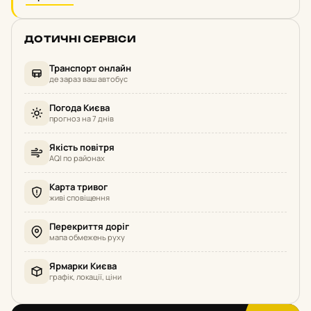
ДОТИЧНІ СЕРВІСИ
Транспорт онлайн
де зараз ваш автобус
Погода Києва
прогноз на 7 днів
Якість повітря
AQI по районах
Карта тривог
живі сповіщення
Перекриття доріг
мапа обмежень руху
Ярмарки Києва
графік, локації, ціни