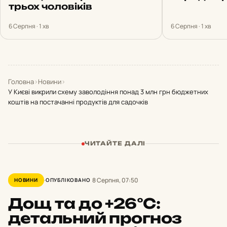
трьох чоловіків
6 Серпня · 1 хв
6 Серпня · 1 хв
Головна
›
Новини
›
У Києві викрили схему заволодіння понад 3 млн грн бюджетних
коштів на постачанні продуктів для садочків
ЧИТАЙТЕ ДАЛІ
8 Серпня, 07:50
НОВИНИ
ОПУБЛІКОВАНО
Дощ та до +26°С:
детальний прогноз