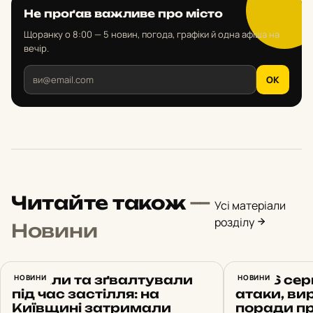
Не проґав важливе про місто
Щоранку о 8:00 — 5 новин, погода, графіки й одна афіша на
вечір.
OK
Читайте також
—
Усі матеріали
розділу
Новини
Напали та зґвалтували
НОВИНИ
Київ 6 сер
НОВИНИ
під час застілля: на
атаки, вир
Київщині затримали
поради пр