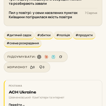
та розбирають завали
Пил у повітрі: у семи населених пунктах
7 Серпня
Київщини погіршилася якість повітря
#дитячий садок
#збитки
#поліція
#продукти
#схема розкрадання
ПІДСУМУВАТИ:
0
0
КОРИСНО?
РЕКЛАМА
ACH Ukraine
Шевченківський · Комп'ютери та інтернет
Перейти
→