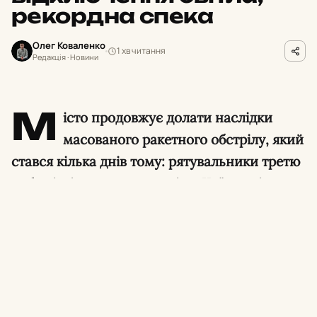
рекордна спека
Олег Коваленко
1 хв читання
Редакція · Новини
М
істо продовжує долати наслідки
масованого ракетного обстрілу, який
стався кілька днів тому: рятувальники третю
добу ліквідовують пожежі на Київщині, а
енергетики борються з наслідками ударів по
об’єктах генерації. Додатково день видався
спекотним — зафіксовано одразу три
температурні рекорди, а в кількох районах
вводили аварійні відключення світла.