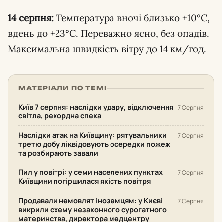
14 серпня:
Температура вночі близько +10°C,
вдень до +23°C. Переважно ясно, без опадів.
Максимальна швидкість вітру до 14 км/год.
МАТЕРІАЛИ ПО ТЕМІ
Київ 7 серпня: наслідки удару, відключення
7 Серпня
світла, рекордна спека
Наслідки атак на Київщину: рятувальники
7 Серпня
третю добу ліквідовують осередки пожеж
та розбирають завали
Пил у повітрі: у семи населених пунктах
7 Серпня
Київщини погіршилася якість повітря
Продавали немовлят іноземцям: у Києві
7 Серпня
викрили схему незаконного сурогатного
материнства, директора медцентру