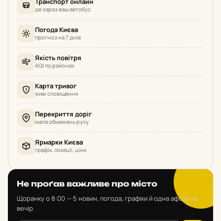
Транспорт онлайн
де зараз ваш автобус
Погода Києва
прогноз на 7 днів
Якість повітря
AQI по районах
Карта тривог
живі сповіщення
Перекриття доріг
мапа обмежень руху
Ярмарки Києва
графік, локації, ціни
Не проґав важливе про місто
Щоранку о 8:00 — 5 новин, погода, графіки й одна афіша на
вечір.