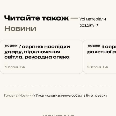
Читайте також
—
Усі матеріали
розділу
Новини
Київ 7 серпня: наслідки
НОВИНИ
Київ 5 сер
НОВИНИ
удару, відключення
ракетної 
світла, рекордна спека
7 Серпня · 1 хв
5 Серпня · 1 хв
Головна
›
Новини
›
У Києві чоловік викинув собаку з 6-го поверху