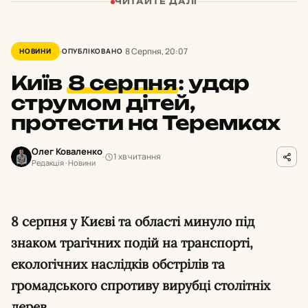
ЧИТАЙТЕ ДАЛІ
8 Серпня, 20:07
НОВИНИ
ОПУБЛІКОВАНО
Київ
8 серпня
:
удар
струмом дітей,
протести на Теремках
Олег Коваленко
1 хв читання
Редакція · Новини
8 серпня у Києві та області минуло під
знаком трагічних подій на транспорті,
екологічних наслідків обстрілів та
громадського спротиву вирубці столітніх
дерев.