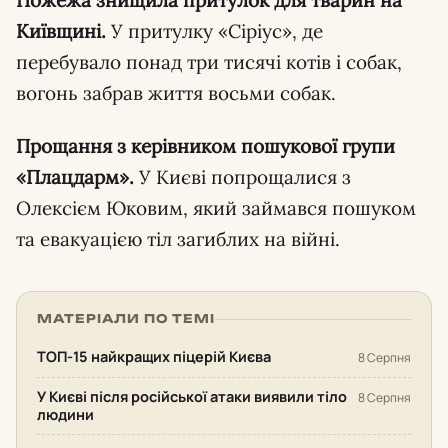
Пожежа знищила притулок для тварин на
Київщині.
У притулку «Сіріус», де
перебувало понад три тисячі котів і собак,
вогонь забрав життя восьми собак.
Прощання з керівником пошукової групи
«Плацдарм».
У Києві попрощалися з
Олексієм Юковим, який займався пошуком
та евакуацією тіл загиблих на війні.
МАТЕРІАЛИ ПО ТЕМІ
ТОП-15 найкращих піцерій Києва
8 Серпня
У Києві після російської атаки виявили тіло
8 Серпня
людини