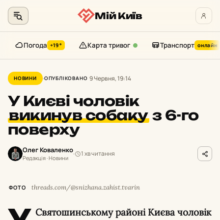
Мій Київ
Погода
Карта тривог
Транспорт
+19°
онлайн
Перейти
до
9 Червня, 19:14
НОВИНИ
ОПУБЛІКОВАНО
контенту
У Києві чоловік
викинув собаку
з 6-го
поверху
Олег Коваленко
1 хв читання
Редакція · Новини
threads.com/@snizhana.zahist.tvarin
ФОТО
У
Святошинському районі Києва чоловік