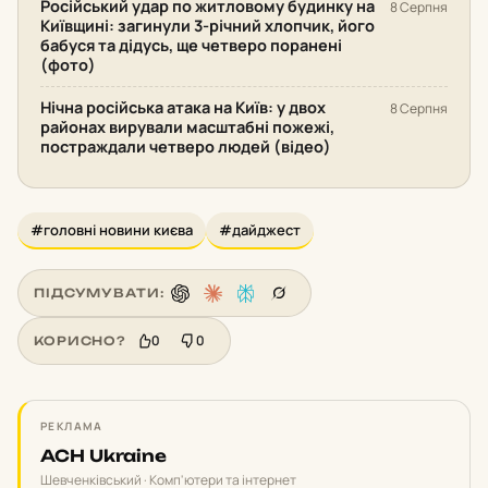
Російський удар по житловому будинку на
8 Серпня
Київщині: загинули 3-річний хлопчик, його
бабуся та дідусь, ще четверо поранені
(фото)
Нічна російська атака на Київ: у двох
8 Серпня
районах вирували масштабні пожежі,
постраждали четверо людей (відео)
#головні новини києва
#дайджест
ПІДСУМУВАТИ:
0
0
КОРИСНО?
РЕКЛАМА
ACH Ukraine
Шевченківський · Комп'ютери та інтернет