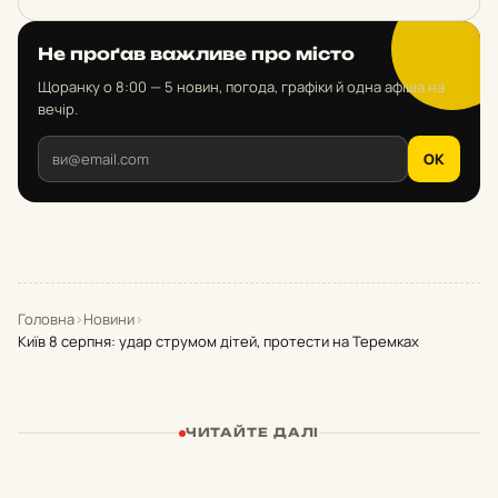
Не проґав важливе про місто
Щоранку о 8:00 — 5 новин, погода, графіки й одна афіша на
вечір.
OK
Головна
›
Новини
›
Київ 8 серпня: удар струмом дітей, протести на Теремках
ЧИТАЙТЕ ДАЛІ