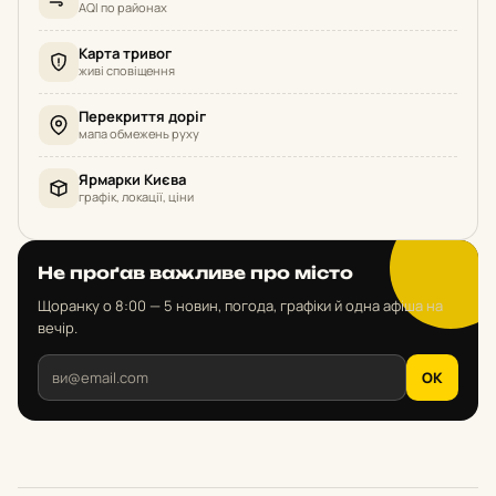
AQI по районах
Карта тривог
живі сповіщення
Перекриття доріг
мапа обмежень руху
Ярмарки Києва
графік, локації, ціни
Не проґав важливе про місто
Щоранку о 8:00 — 5 новин, погода, графіки й одна афіша на
вечір.
OK