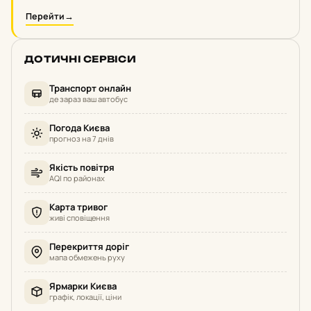
Перейти
→
ДОТИЧНІ СЕРВІСИ
Транспорт онлайн
де зараз ваш автобус
Погода Києва
прогноз на 7 днів
Якість повітря
AQI по районах
Карта тривог
живі сповіщення
Перекриття доріг
мапа обмежень руху
Ярмарки Києва
графік, локації, ціни