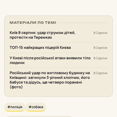
МАТЕРІАЛИ ПО ТЕМІ
Київ 8 серпня: удар струмом дітей,
8 Серпня
протести на Теремках
ТОП-15 найкращих піцерій Києва
8 Серпня
У Києві після російської атаки виявили тіло
8 Серпня
людини
Російський удар по житловому будинку на
8 Серпня
Київщині: загинули 3-річний хлопчик, його
бабуся та дідусь, ще четверо поранені
(фото)
#поліція
#собака