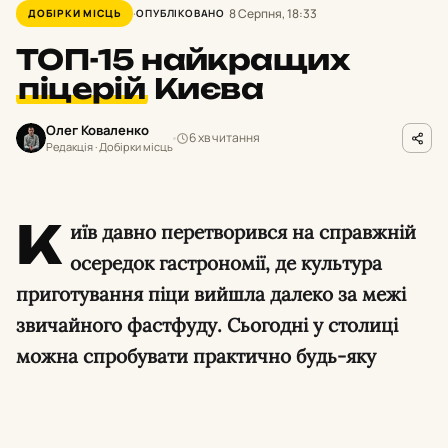
8 Серпня, 18:33
ДОБІРКИ МІСЦЬ
ОПУБЛІКОВАНО
ТОП-15 найкращих
піцерій
Києва
Олег Коваленко
6 хв читання
Редакція · Добірки місць
К
иїв давно перетворився на справжній
осередок гастрономії, де культура
приготування піци вийшла далеко за межі
звичайного фастфуду. Сьогодні у столиці
можна спробувати практично будь-яку
варіацію цієї популярної страви: від
класичної неаполітанської із сертифікатами