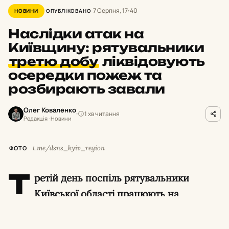
7 Серпня, 17:40
НОВИНИ
ОПУБЛІКОВАНО
Наслідки атак на
Київщину: рятувальники
третю добу
ліквідовують
осередки пожеж та
розбирають завали
Олег Коваленко
1 хв читання
Редакція · Новини
t.me/dsns_kyiv_region
ФОТО
Т
ретій день поспіль рятувальники
Київської області працюють на
об’єктах, що зазнали руйнувань унаслідок
ворожої атаки. Вогнеборці ліквідовують