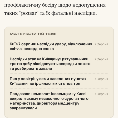
профілактичну бесіду щодо недопущення
таких “розваг” та їх фатальні наслідки.
МАТЕРІАЛИ ПО ТЕМІ
Київ 7 серпня: наслідки удару, відключення
7 Серпня
світла, рекордна спека
Наслідки атак на Київщину: рятувальники
7 Серпня
третю добу ліквідовують осередки пожеж
та розбирають завали
Пил у повітрі: у семи населених пунктах
7 Серпня
Київщини погіршилася якість повітря
Продавали немовлят іноземцям: у Києві
7 Серпня
викрили схему незаконного сурогатного
материнства, директора медцентру
заарештували