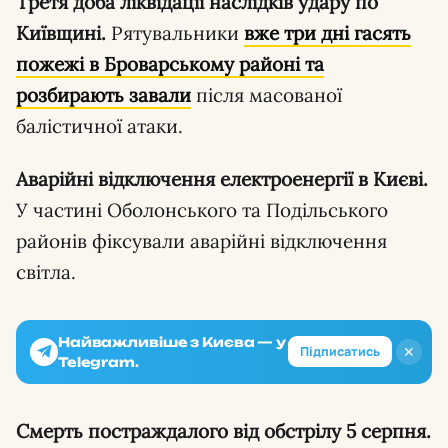
Третя доба ліквідації наслідків удару по
Київщині.
Рятувальники
вже три дні гасять
пожежі в Броварському районі та
розбирають завали
після масованої
балістичної атаки.
Аварійні відключення електроенергії в Києві.
У частині Оболонського та Подільського
районів фіксували аварійні відключення
світла.
Найважливіше з Києва — у
✕
Підписатись
Telegram.
Смерть постраждалого від обстрілу 5 серпня.