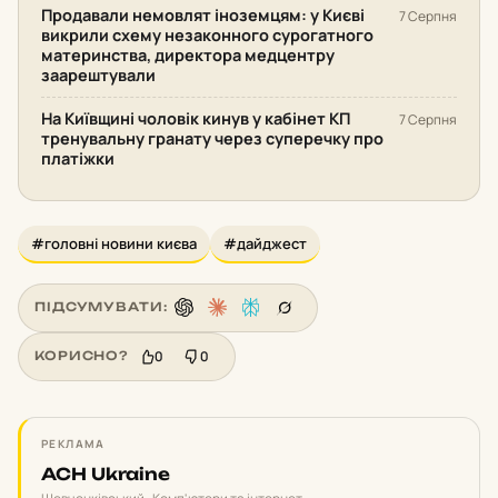
Продавали немовлят іноземцям: у Києві
7 Серпня
викрили схему незаконного сурогатного
материнства, директора медцентру
заарештували
На Київщині чоловік кинув у кабінет КП
7 Серпня
тренувальну гранату через суперечку про
платіжки
#головні новини києва
#дайджест
ПІДСУМУВАТИ:
0
0
КОРИСНО?
РЕКЛАМА
ACH Ukraine