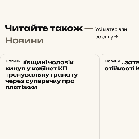
Читайте також
—
Усі матеріали
розділу
Новини
На Київщині чоловік
НОВИНИ
РНБО зат
НОВИНИ
кинув у кабінет КП
стійкості
тренувальну гранату
через суперечку про
платіжки