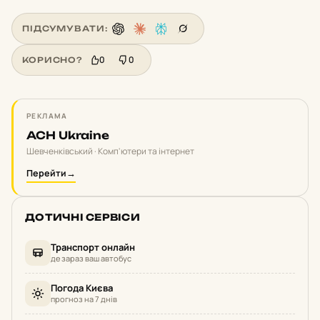
ПІДСУМУВАТИ:
0
0
КОРИСНО?
РЕКЛАМА
ACH Ukraine
Шевченківський · Комп'ютери та інтернет
Перейти
→
ДОТИЧНІ СЕРВІСИ
Транспорт онлайн
де зараз ваш автобус
Погода Києва
прогноз на 7 днів