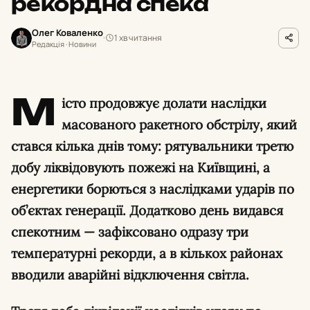
рекордна спека
Олег Коваленко
1 хв читання
Редакція · Новини
М
істо продовжує долати наслідки
масованого ракетного обстрілу, який
стався кілька днів тому: рятувальники третю
добу ліквідовують пожежі на Київщині, а
енергетики борються з наслідками ударів по
об’єктах генерації. Додатково день видався
спекотним — зафіксовано одразу три
температурні рекорди, а в кількох районах
вводили аварійні відключення світла.