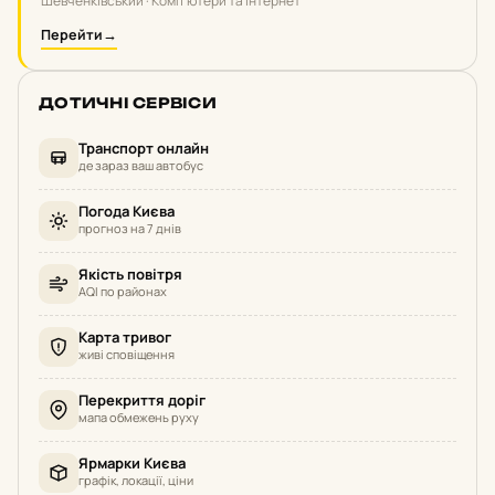
Шевченківський · Комп'ютери та інтернет
Перейти
→
ДОТИЧНІ СЕРВІСИ
Транспорт онлайн
де зараз ваш автобус
Погода Києва
прогноз на 7 днів
Якість повітря
AQI по районах
Карта тривог
живі сповіщення
Перекриття доріг
мапа обмежень руху
Ярмарки Києва
графік, локації, ціни