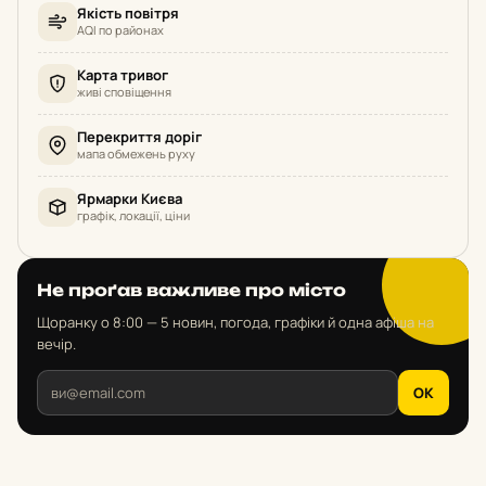
Якість повітря
AQI по районах
Карта тривог
живі сповіщення
Перекриття доріг
мапа обмежень руху
Ярмарки Києва
графік, локації, ціни
Не проґав важливе про місто
Щоранку о 8:00 — 5 новин, погода, графіки й одна афіша на
вечір.
OK