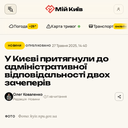
Мій Київ
Погода
Карта тривог
Транспорт
+29°
онлайн
Перейти
до
27 Травня 2025, 14:40
НОВИНИ
ОПУБЛІКОВАНО
контенту
У Києві притягнули до
адміністративної
відповідальності двох
зачеперів
Олег Коваленко
1 хв читання
Редакція · Новини
Фото: kyiv.npu.gov.ua
ФОТО