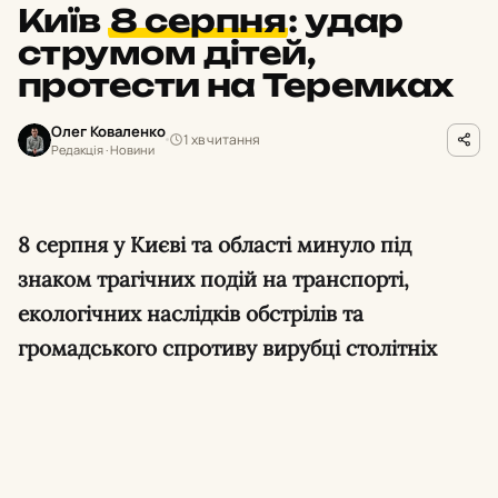
Київ
8 серпня
:
удар
струмом дітей,
протести на Теремках
Олег Коваленко
1 хв читання
Редакція · Новини
8 серпня у Києві та області минуло під
знаком трагічних подій на транспорті,
екологічних наслідків обстрілів та
громадського спротиву вирубці столітніх
дерев.
Удар струмом на вокзалі в Броварах.
Дві
дівчини, одній з яких 13 років, отримали