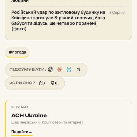
людини
Російський удар по житловому будинку на
8 Серпня
Київщині: загинули 3-річний хлопчик, його
бабуся та дідусь, ще четверо поранені
(фото)
#погода
ПІДСУМУВАТИ:
0
0
КОРИСНО?
РЕКЛАМА
ACH Ukraine
Шевченківський · Комп'ютери та інтернет
Перейти
→