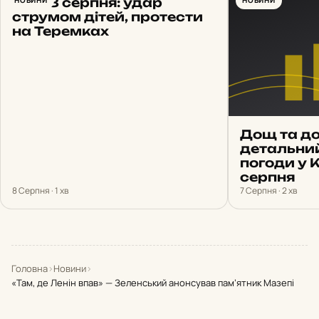
Київ 8 серпня: удар
НОВИНИ
НОВИНИ
струмом дітей, протести
на Теремках
Дощ та до
детальни
погоди у 
серпня
8 Серпня · 1 хв
7 Серпня · 2 хв
Головна
›
Новини
›
«Там, де Ленін впав» — Зеленський анонсував пам’ятник Мазепі