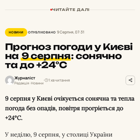
ЧИТАЙТЕ ДАЛІ
9 Серпня, 07:31
НОВИНИ
ОПУБЛІКОВАНО
Прогноз погоди у Києві
на
9 серпня
:
сонячно
та до +24°С
Журналіст
1 хв читання
Редакція · Новини
9 серпня у Києві очікується сонячна та тепла
погода без опадів, повітря прогріється до
+24°С.
У неділю, 9 серпня, у столиці України