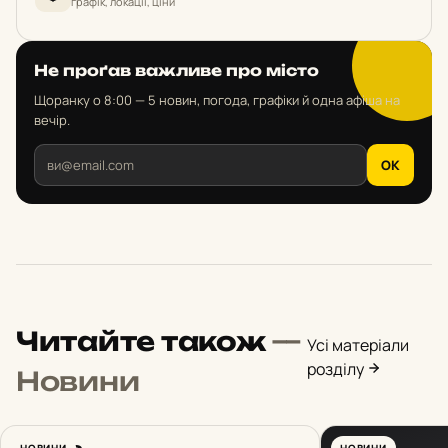
графік, локації, ціни
Не проґав важливе про місто
Щоранку о 8:00 — 5 новин, погода, графіки й одна афіша на
вечір.
OK
Читайте також
—
Усі матеріали
розділу
Новини