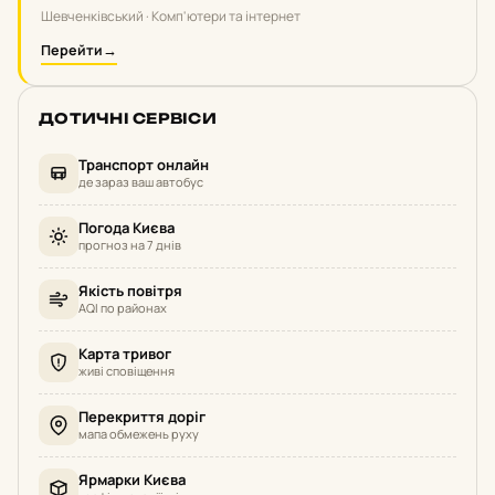
Шевченківський · Комп'ютери та інтернет
Перейти
→
ДОТИЧНІ СЕРВІСИ
Транспорт онлайн
де зараз ваш автобус
Погода Києва
прогноз на 7 днів
Якість повітря
AQI по районах
Карта тривог
живі сповіщення
Перекриття доріг
мапа обмежень руху
Ярмарки Києва