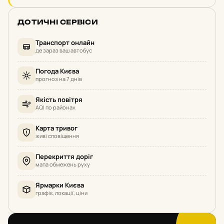
ДОТИЧНІ СЕРВІСИ
Транспорт онлайн
де зараз ваш автобус
Погода Києва
прогноз на 7 днів
Якість повітря
AQI по районах
Карта тривог
живі сповіщення
Перекриття доріг
мапа обмежень руху
Ярмарки Києва
графік, локації, ціни