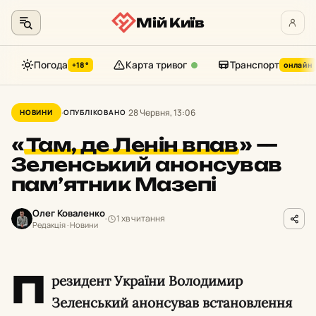
Мій Київ
Погода
Карта тривог
Транспорт
+18°
онлайн
Перейти
до
28 Червня, 13:06
НОВИНИ
ОПУБЛІКОВАНО
контенту
«
Там, де Ленін впав
»
—
Зеленський анонсував
пам’ятник Мазепі
Олег Коваленко
1 хв читання
Редакція · Новини
П
резидент України Володимир
Зеленський анонсував встановлення