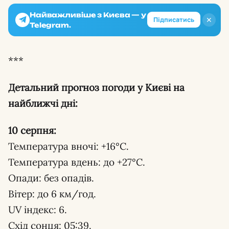
Найважливіше з Києва — у
✕
Підписатись
Telegram.
***
Детальний прогноз погоди у Києві на
найближчі дні:
10 серпня:
Температура вночі: +16°С.
Температура вдень: до +27°С.
Опади: без опадів.
Вітер: до 6 км/год.
UV індекс: 6.
Схід сонця: 05:39.