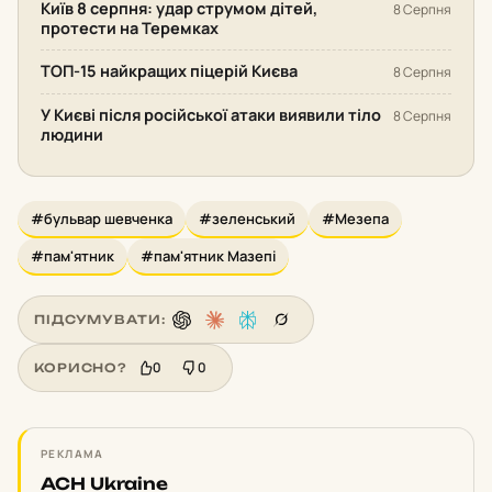
Київ 8 серпня: удар струмом дітей,
8 Серпня
протести на Теремках
ТОП-15 найкращих піцерій Києва
8 Серпня
У Києві після російської атаки виявили тіло
8 Серпня
людини
#бульвар шевченка
#зеленський
#Мезепа
#пам'ятник
#пам'ятник Мазепі
ПІДСУМУВАТИ:
0
0
КОРИСНО?
РЕКЛАМА
ACH Ukraine