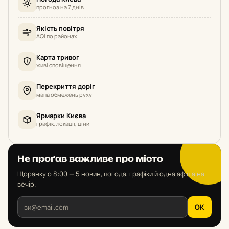
прогноз на 7 днів
Якість повітря
AQI по районах
Карта тривог
живі сповіщення
Перекриття доріг
мапа обмежень руху
Ярмарки Києва
графік, локації, ціни
Не проґав важливе про місто
Щоранку о 8:00 — 5 новин, погода, графіки й одна афіша на
вечір.
OK