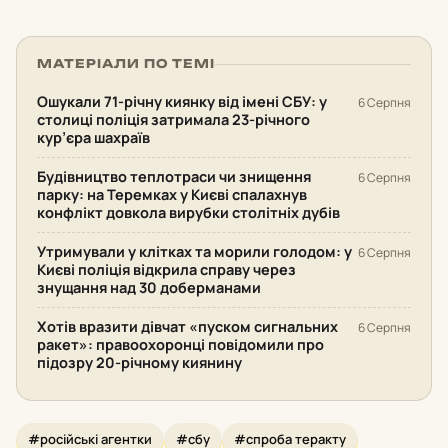
МАТЕРІАЛИ ПО ТЕМІ
Ошукали 71-річну киянку від імені СБУ: у
6 Серпня
столиці поліція затримала 23-річного
кур’єра шахраїв
Будівництво теплотраси чи знищення
6 Серпня
парку: на Теремках у Києві спалахнув
конфлікт довкола вирубки столітніх дубів
Утримували у клітках та морили голодом: у
6 Серпня
Києві поліція відкрила справу через
знущання над 30 доберманами
Хотів вразити дівчат «пуском сигнальних
6 Серпня
ракет»: правоохоронці повідомили про
підозру 20-річному киянину
#російські агентки
#сбу
#спроба теракту