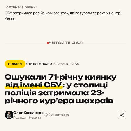
Головна
›
Новини
›
СБУ затримала російських агенток, які готували теракт у центрі
Києва
ЧИТАЙТЕ ДАЛІ
6 Серпня, 12:34
НОВИНИ
ОПУБЛІКОВАНО
Ошукали 71-річну киянку
від імені СБУ
:
у столиці
поліція затримала 23-
річного кур’єра шахраїв
Олег Коваленко
2 хв читання
Редакція · Новини