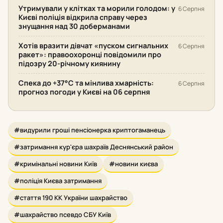
Утримували у клітках та морили голодом: у
6 Серпня
Києві поліція відкрила справу через
знущання над 30 доберманами
Хотів вразити дівчат «пуском сигнальних
6 Серпня
ракет»: правоохоронці повідомили про
підозру 20-річному киянину
Спека до +37°С та мінлива хмарність:
6 Серпня
прогноз погоди у Києві на 06 серпня
#видурили гроші пенсіонерка криптогаманець
#затримання кур'єра шахраїв Деснянський район
#кримінальні новини Київ
#новини києва
#поліція Києва затримання
#стаття 190 КК України шахрайство
#шахрайство псевдо СБУ Київ