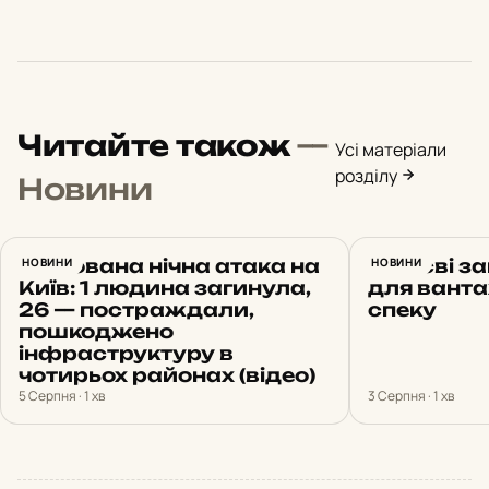
Читайте також
—
Усі матеріали
розділу
Новини
Масована нічна атака на
НОВИНИ
У Києві з
НОВИНИ
Київ: 1 людина загинула,
для ванта
26 — постраждали,
спеку
пошкоджено
інфраструктуру в
чотирьох районах (відео)
5 Серпня · 1 хв
3 Серпня · 1 хв