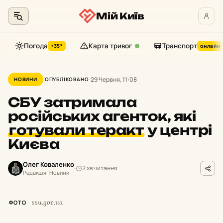
Мій Київ
Погода
Карта тривог
Транспорт
+35°
онлайн
Перейти
до
29 Червня, 11:08
НОВИНИ
ОПУБЛІКОВАНО
контенту
СБУ затримала
російських агенток, які
готували теракт
у центрі
Києва
Олег Коваленко
2 хв читання
Редакція · Новини
ssu.gov.ua
ФОТО