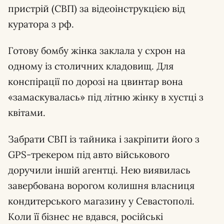
пристрій (СВП) за відеоінструкцією від
куратора з рф.
Готову бомбу жінка заклала у схрон на
одному із столичних кладовищ. Для
конспірації по дорозі на цвинтар вона
«замаскувалась» під літню жінку в хустці з
квітами.
Забрати СВП із тайника і закріпити його з
GPS-трекером під авто військового
доручили іншій агентці. Нею виявилась
завербована ворогом колишня власниця
кондитерського магазину у Севастополі.
Коли її бізнес не вдався, російські