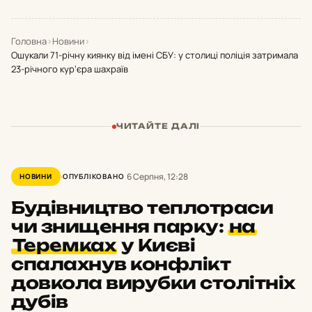
Головна
›
Новини
›
Ошукали 71-річну киянку від імені СБУ: у столиці поліція затримала
23-річного кур’єра шахраїв
ЧИТАЙТЕ ДАЛІ
6 Серпня, 12:28
НОВИНИ
ОПУБЛІКОВАНО
Будівництво теплотраси
чи знищення парку:
на
Теремках
у Києві
спалахнув конфлікт
довкола вирубки столітніх
дубів