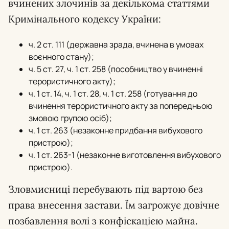
вчинених злочинів за декількома статтями
Кримінального кодексу України:
ч. 2 ст. 111 (державна зрада, вчинена в умовах
воєнного стану);
ч. 5 ст. 27, ч. 1 ст. 258 (пособництво у вчиненні
терористичного акту);
ч. 1 ст. 14, ч. 1 ст. 28, ч. 1 ст. 258 (готування до
вчинення терористичного акту за попередньою
змовою групою осіб);
ч. 1 ст. 263 (незаконне придбання вибухового
пристрою);
ч. 1 ст. 263-1 (незаконне виготовлення вибухового
пристрою).
Зловмисниці перебувають під вартою без
права внесення застави. Їм загрожує довічне
позбавлення волі з конфіскацією майна.