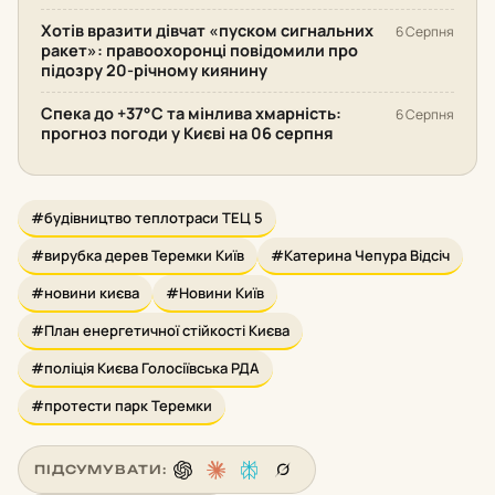
Хотів вразити дівчат «пуском сигнальних
6 Серпня
ракет»: правоохоронці повідомили про
підозру 20-річному киянину
Спека до +37°С та мінлива хмарність:
6 Серпня
прогноз погоди у Києві на 06 серпня
#будівництво теплотраси ТЕЦ 5
#вирубка дерев Теремки Київ
#Катерина Чепура Відсіч
#новини києва
#Новини Київ
#План енергетичної стійкості Києва
#поліція Києва Голосіївська РДА
#протести парк Теремки
ПІДСУМУВАТИ: