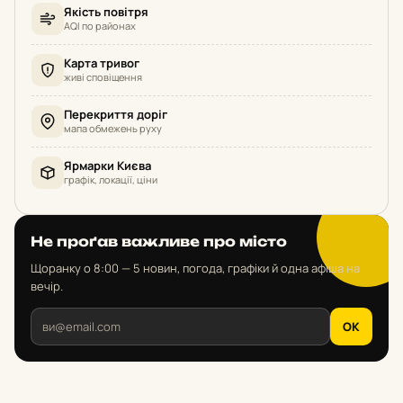
Якість повітря
AQI по районах
Карта тривог
живі сповіщення
Перекриття доріг
мапа обмежень руху
Ярмарки Києва
графік, локації, ціни
Не проґав важливе про місто
Щоранку о 8:00 — 5 новин, погода, графіки й одна афіша на
вечір.
OK