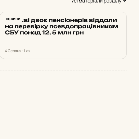
Усі матеріали розділу
У Києві двоє пенсіонерів віддали
НОВИНИ
на перевірку псевдопрацівникам
СБУ понад 12, 5 млн грн
4 Серпня · 1 хв