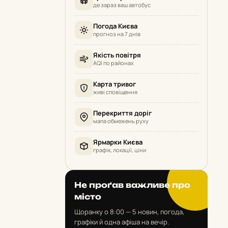
де зараз ваш автобус
Погода Києва
прогноз на 7 днів
Якість повітря
AQI по районах
Карта тривог
живі сповіщення
Перекриття доріг
мапа обмежень руху
Ярмарки Києва
графік, локації, ціни
Не проґав важливе про
місто
Щоранку о 8:00 — 5 новин, погода,
графіки й одна афіша на вечір.