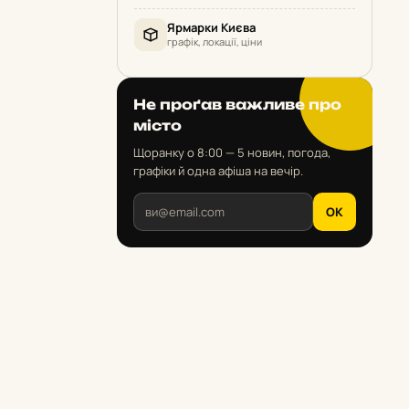
Ярмарки Києва
графік, локації, ціни
Не проґав важливе про
місто
Щоранку о 8:00 — 5 новин, погода,
графіки й одна афіша на вечір.
OK