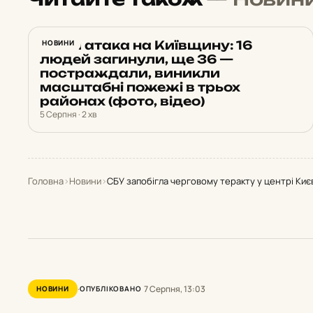
Нічна атака на Київщину: 16
НОВИНИ
людей загинули, ще 36 —
постраждали, виникли
масштабні пожежі в трьох
районах (фото, відео)
5 Серпня · 2 хв
Головна
›
Новини
›
СБУ запобігла черговому теракту у центрі Києв
7 Серпня, 13:03
НОВИНИ
ОПУБЛІКОВАНО