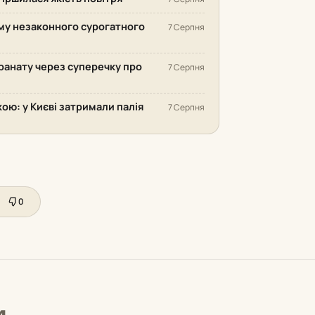
ему незаконного сурогатного
7 Серпня
гранату через суперечку про
7 Серпня
ю: у Києві затримали палія
7 Серпня
0
и