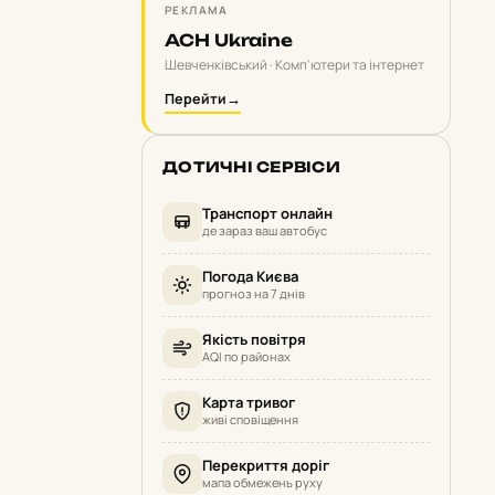
РЕКЛАМА
ACH Ukraine
Шевченківський · Комп'ютери та інтернет
Перейти
→
ДОТИЧНІ СЕРВІСИ
Транспорт онлайн
де зараз ваш автобус
Погода Києва
прогноз на 7 днів
Якість повітря
AQI по районах
Карта тривог
живі сповіщення
Перекриття доріг
мапа обмежень руху