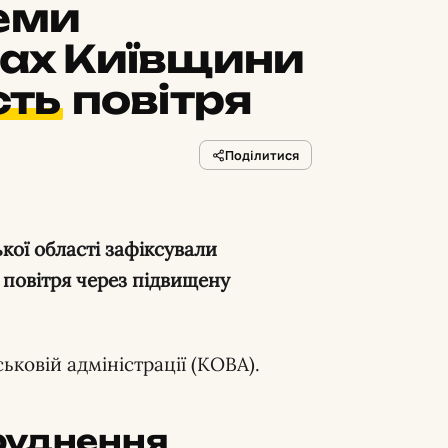
семи
тах Київщини
сть
повітря
Поділитися
 повітря через підвищену
ьковій адміністрації (КОВА).
руднення