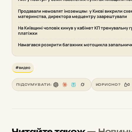
Продавали немовлят іноземцям: у Києві викрили сх
материнства, директора медцентру заарештували
На Київщині чоловік кинув у кабінет КП тренувальну 
платіжки
Намагався розкрити багажник мотоцикла запальничко
#видео
0
ПІДСУМУВАТИ:
КОРИСНО?
Читайте також
— Новин