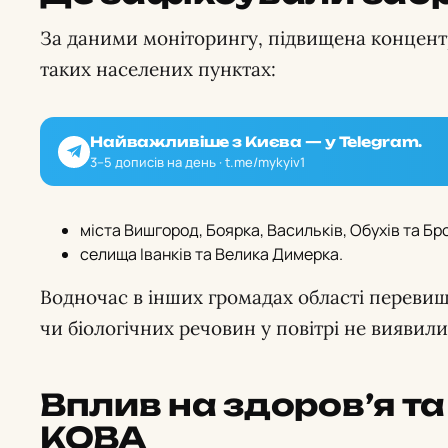
За даними моніторингу, підвищена концентр
таких населених пунктах:
Найважливіше з Києва — у Telegram.
3–5 дописів на день · t.me/mykyiv1
міста Вишгород, Боярка, Васильків, Обухів та Бр
селища Іванків та Велика Димерка.
Водночас в інших громадах області перевищ
чи біологічних речовин у повітрі не виявили
Вплив на здоров’я т
КОВА