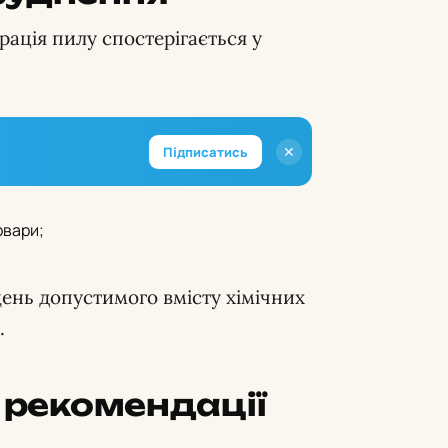
ація пилу спостерігається у
✕
Підписатись
овари;
ень допустимого вмісту хімічних
.
а рекомендації