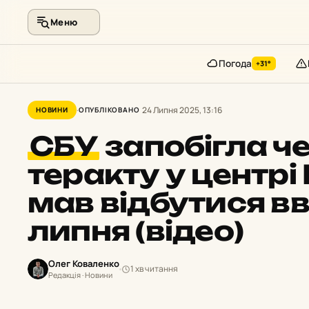
Меню
Погода
+31°
Перейти
до
24 Липня 2025, 13:16
НОВИНИ
ОПУБЛІКОВАНО
контенту
СБУ
запобігла ч
теракту у центрі
мав відбутися вв
липня (відео)
Олег Коваленко
1 хв читання
Редакція · Новини