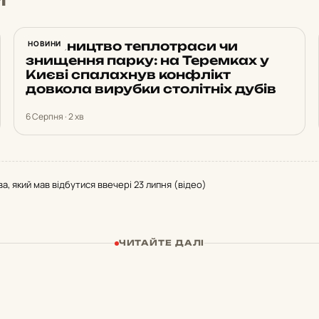
Будівництво теплотраси чи
НОВИНИ
знищення парку: на Теремках у
Києві спалахнув конфлікт
довкола вирубки столітніх дубів
6 Серпня · 2 хв
а, який мав відбутися ввечері 23 липня (відео)
ЧИТАЙТЕ ДАЛІ