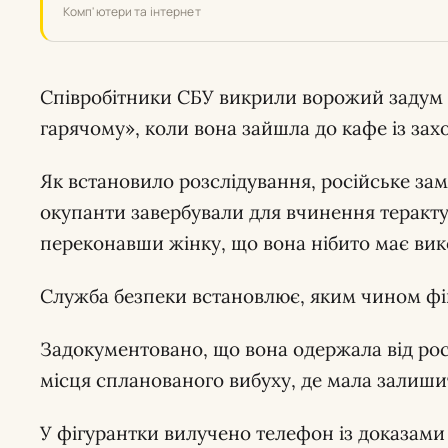
Комп'ютери та інтернет
Співробітники СБУ викрили ворожий задум 
гарячому», коли вона зайшла до кафе із за
Як встановило розслідування, російське за
окупанти завербували для вчинення теракт
переконавши жінку, що вона нібито має вик
Служба безпеки встановлює, яким чином фі
Задокументовано, що вона одержала від рос
місця спланованого вибуху, де мала залиши
У фігурантки вилучено телефон із доказами ї