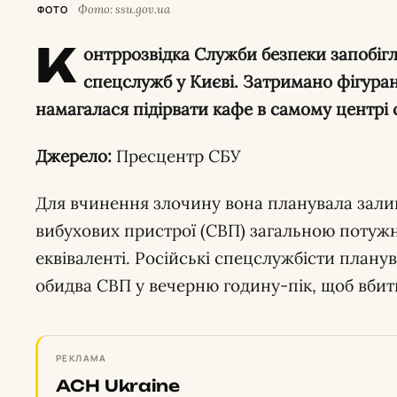
Фото: ssu.gov.ua
ФОТО
К
онтррозвідка Служби безпеки запобігл
спецслужб у Києві. Затримано фігуран
намагалася підірвати кафе в самому центрі 
Джерело:
Пресцентр СБУ
Для вчинення злочину вона планувала зали
вибухових пристрої (СВП) загальною потужн
еквіваленті. Російські спецслужбісти плану
обидва СВП у вечерню годину-пік, щоб вбит
РЕКЛАМА
ACH Ukraine