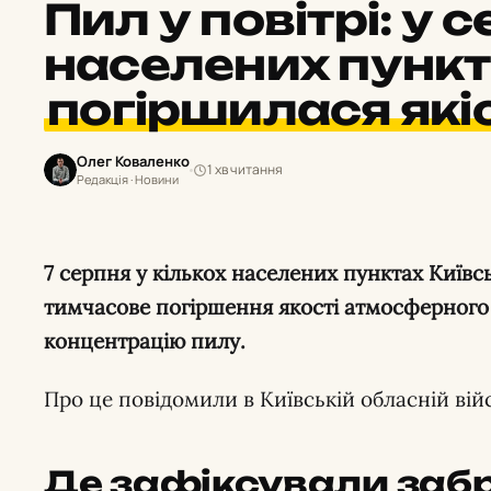
Пил у повітрі: у 
населених пунк
погіршилася які
Олег Коваленко
1 хв читання
Редакція · Новини
7 серпня у кількох населених пунктах Київської області зафіксували
тимчасове погіршення якості атмосферного
концентрацію пилу.
Про це повідомили в Київській обласній війс
Де зафіксували заб