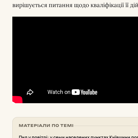
вирішується питання щодо кваліфікації її дій
МАТЕРІАЛИ ПО ТЕМІ
Пил у повітрі: у семи населених пунктах Київщини по