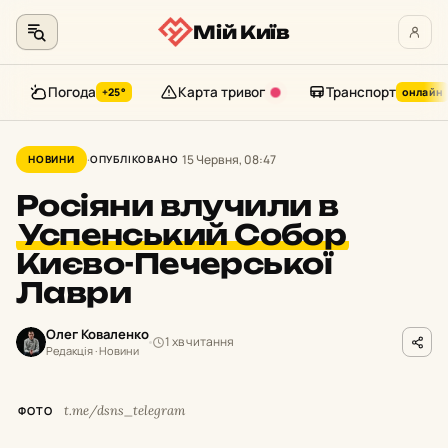
Мій Київ
Погода
Карта тривог
Транспорт
+25°
онлайн
Перейти
до
15 Червня, 08:47
НОВИНИ
ОПУБЛІКОВАНО
контенту
Росіяни влучили в
Успенський Собор
Києво-Печерської
Лаври
Олег Коваленко
1 хв читання
Редакція · Новини
t.me/dsns_telegram
ФОТО