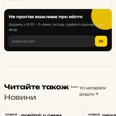
Не проґав важливе про місто
Щоранку о 8:00 — 5 новин, погода, графіки й одна афіша на
вечір.
OK
Читайте також
—
Усі матеріали
розділу
Новини
Пил у повітрі: у семи
НОВИНИ
Продавал
НОВИНИ