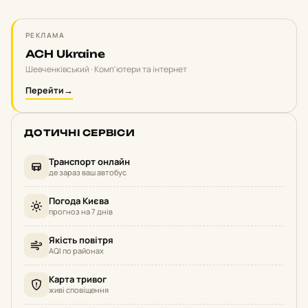
РЕКЛАМА
ACH Ukraine
Шевченківський · Комп'ютери та інтернет
Перейти
→
ДОТИЧНІ СЕРВІСИ
Транспорт онлайн
де зараз ваш автобус
Погода Києва
прогноз на 7 днів
Якість повітря
AQI по районах
Карта тривог
живі сповіщення