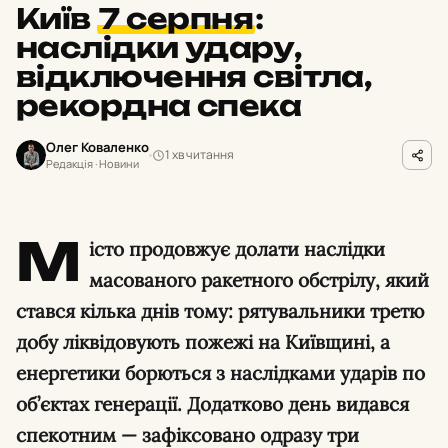
Київ
7 серпня
:
наслідки удару,
відключення світла,
рекордна спека
Олег Коваленко
1 хв читання
Редакція · Новини
М
істо продовжує долати наслідки
масованого ракетного обстрілу, який
стався кілька днів тому: рятувальники третю
добу ліквідовують пожежі на Київщині, а
енергетики борються з наслідками ударів по
об’єктах генерації. Додатково день видався
спекотним — зафіксовано одразу три