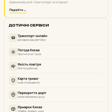
Шевченківський · Комп'ютери та інтернет
Перейти
→
ДОТИЧНІ СЕРВІСИ
Транспорт онлайн
де зараз ваш автобус
Погода Києва
прогноз на 7 днів
Якість повітря
AQI по районах
Карта тривог
живі сповіщення
Перекриття доріг
мапа обмежень руху
Ярмарки Києва
графік, локації, ціни