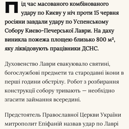
П
ід час масованого комбінованого
удару по Києву у ніч проти 15 червня
росіяни завдали удару по Успенському
Собору Києво-Печерської Лаври. На даху
виникла пожежа площею близько 800 м²,
яку ліквідовують працівники ДСНС.
Духовенство Лаври евакуювало святині,
богослужбові предмети та стародавні ікони в
перші години обстрілу. Робот з розбирання
конструкції собору тривають — необхідно
згасити займання всередині.
Предстоятель Православної Церкви України
митрополит Епіфаній назвав удар по Лаврі