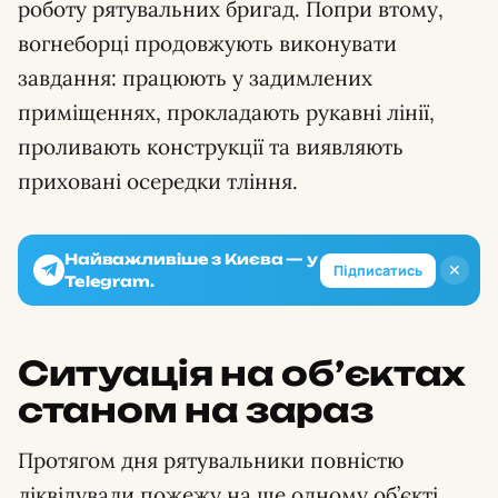
роботу рятувальних бригад. Попри втому,
вогнеборці продовжують виконувати
завдання: працюють у задимлених
приміщеннях, прокладають рукавні лінії,
проливають конструкції та виявляють
приховані осередки тління.
Найважливіше з Києва — у
✕
Підписатись
Telegram.
Ситуація на об’єктах
станом на зараз
Протягом дня рятувальники повністю
ліквідували пожежу на ще одному об’єкті.