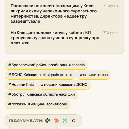
Продавали немовлят іноземцям: у Києві
7 Серпня
викрили схему незаконного сурогатного
материнства, директора медцентру
заарештували
На Київщині чоловік кинув у кабінет КП
7 Серпня
тренувальну гранату через суперечку про
платіжки
#Броварський район розбирання завалів
#ДСНС Київщина ліквідація пожеж
#новини києва
#Новини Київ
#новини Київщина ДСНС
#обстріл Київська область наслідки
#пожежні Київщини вогнеборці
ПІДСУМУВАТИ: