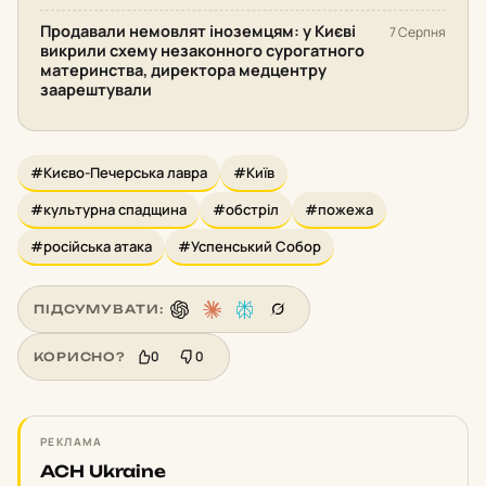
Продавали немовлят іноземцям: у Києві
7 Серпня
викрили схему незаконного сурогатного
материнства, директора медцентру
заарештували
#Києво-Печерська лавра
#Київ
#культурна спадщина
#обстріл
#пожежа
#російська атака
#Успенський Собор
ПІДСУМУВАТИ:
0
0
КОРИСНО?
РЕКЛАМА
ACH Ukraine