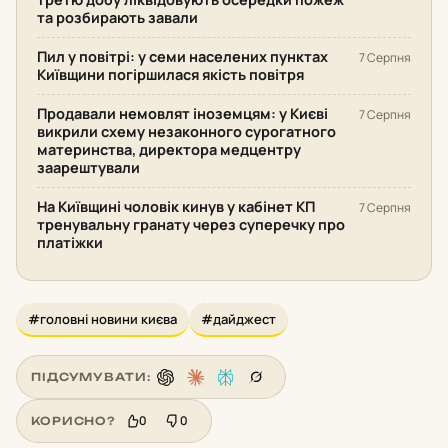
та розбирають завали
Пил у повітрі: у семи населених пунктах
7 Серпня
Київщини погіршилася якість повітря
Продавали немовлят іноземцям: у Києві
7 Серпня
викрили схему незаконного сурогатного
материнства, директора медцентру
заарештували
На Київщині чоловік кинув у кабінет КП
7 Серпня
тренувальну гранату через суперечку про
платіжки
#головні новини києва
#дайджест
ПІДСУМУВАТИ:
0
0
КОРИСНО?