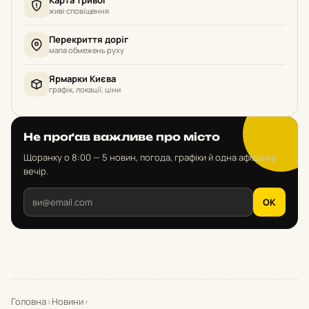
живі сповіщення
Перекриття доріг
мапа обмежень руху
Ярмарки Києва
графік, локації, ціни
Не проґав важливе про місто
Щоранку о 8:00 — 5 новин, погода, графіки й одна афіша на
вечір.
OK
Головна
›
Новини
›