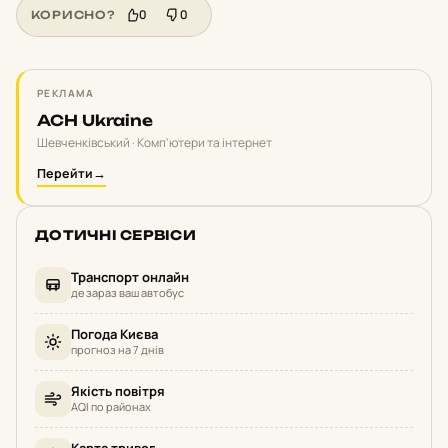
0
0
КОРИСНО?
РЕКЛАМА
ACH Ukraine
Шевченківський · Комп'ютери та інтернет
Перейти
→
ДОТИЧНІ СЕРВІСИ
Транспорт онлайн
де зараз ваш автобус
Погода Києва
прогноз на 7 днів
Якість повітря
AQI по районах
Карта тривог