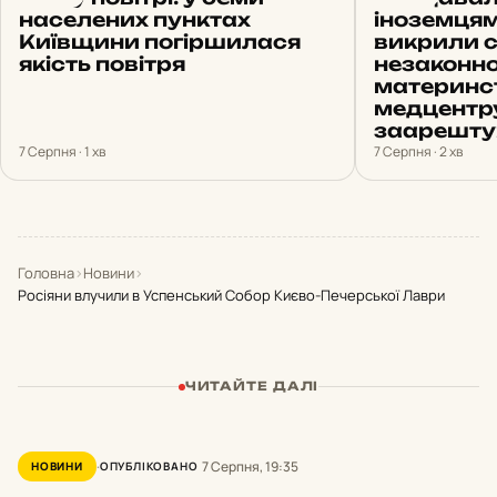
населених пунктах
іноземцям
Київщини погіршилася
викрили 
якість повітря
незаконно
материнс
медцентр
заарешту
7 Серпня · 1 хв
7 Серпня · 2 хв
Головна
›
Новини
›
Росіяни влучили в Успенський Собор Києво-Печерської Лаври
ЧИТАЙТЕ ДАЛІ
7 Серпня, 19:35
НОВИНИ
ОПУБЛІКОВАНО