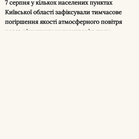
7 серпня у кількох населених пунктах
Київської області зафіксували тимчасове
погіршення якості атмосферного повітря
через підвищену концентрацію пилу.
Про це повідомили в Київській обласній
військовій адміністрації (КОВА).
Де зафіксували
забруднення
За даними моніторингу, підвищена
концентрація пилу спостерігається у таких
населених пунктах: