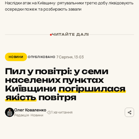
Наслідки атак на Київщину: рятувальники третю добу ліквідовують
осередки пожеж та розбирають завали
ЧИТАЙТЕ ДАЛІ
7 Серпня, 13:03
НОВИНИ
ОПУБЛІКОВАНО
Пил у повітрі: у семи
населених пунктах
Київщини
погіршилася
якість
повітря
Олег Коваленко
1 хв читання
Редакція · Новини