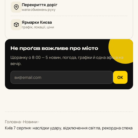
Перекриття доріг
мапа обмежень руху
Ярмарки Києва
графік, локації, ціни
Не проґав важливе про місто
Щоранку о 8:00 — 5 новин, погода, графіки й одна афіша на
вечір.
OK
Головна
›
Новини
›
Київ 7 серпня: наслідки удару, відключення світла, рекордна спека