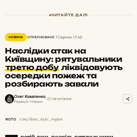
ЧИТАЙТЕ ДАЛІ
7 Серпня, 17:40
НОВИНИ
ОПУБЛІКОВАНО
Наслідки атак на
Київщину: рятувальники
третю добу
ліквідовують
осередки пожеж та
розбирають завали
Олег Коваленко
1 хв читання
Редакція · Новини
t.me/dsns_kyiv_region
ФОТО