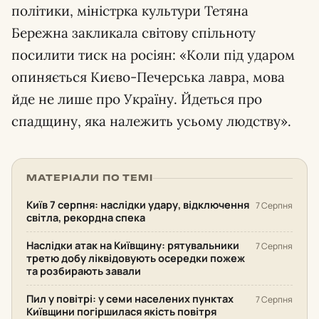
політики, міністрка культури Тетяна
Бережна закликала світову спільноту
посилити тиск на росіян:
Коли під ударом
опиняється Києво-Печерська лавра, мова
йде не лише про Україну. Йдеться про
спадщину, яка належить усьому людству
.
МАТЕРІАЛИ ПО ТЕМІ
Київ 7 серпня: наслідки удару, відключення
7 Серпня
світла, рекордна спека
Наслідки атак на Київщину: рятувальники
7 Серпня
третю добу ліквідовують осередки пожеж
та розбирають завали
Пил у повітрі: у семи населених пунктах
7 Серпня
Київщини погіршилася якість повітря