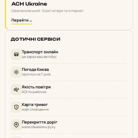
ACH Ukraine
Шевченківський · Комп'ютери та інтернет
Перейти
→
ДОТИЧНІ СЕРВІСИ
Транспорт онлайн
де зараз ваш автобус
Погода Києва
прогноз на 7 днів
Якість повітря
AQI по районах
Карта тривог
живі сповіщення
Перекриття доріг
мапа обмежень руху