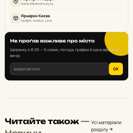
мапа обмежень руху
Ярмарки Києва
графік, локації, ціни
Не проґав важливе про місто
Щоранку о 8:00 — 5 новин, погода, графіки й одна афіша на
вечір.
OK
Читайте також
—
Усі матеріали
розділу