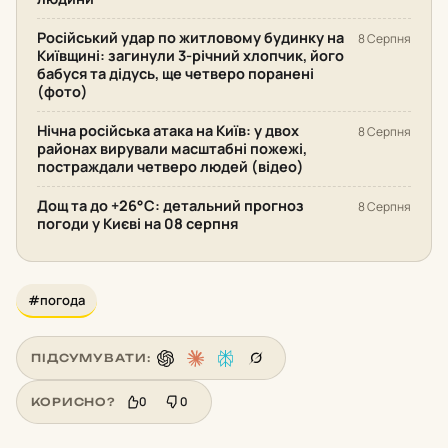
Російський удар по житловому будинку на
8 Серпня
Київщині: загинули 3-річний хлопчик, його
бабуся та дідусь, ще четверо поранені
(фото)
Нічна російська атака на Київ: у двох
8 Серпня
районах вирували масштабні пожежі,
постраждали четверо людей (відео)
Дощ та до +26°С: детальний прогноз
8 Серпня
погоди у Києві на 08 серпня
#погода
ПІДСУМУВАТИ:
0
0
КОРИСНО?