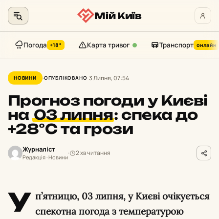
Мій Київ
Погода
Карта тривог
Транспорт
+18°
онлайн
Перейти
до
3 Липня, 07:54
НОВИНИ
ОПУБЛІКОВАНО
контенту
Прогноз погоди у Києві
на
03 липня
:
спека до
+28°С та грози
Журналіст
2 хв читання
Редакція · Новини
У
п’ятницю, 03 липня, у Києві очікується
спекотна погода з температурою