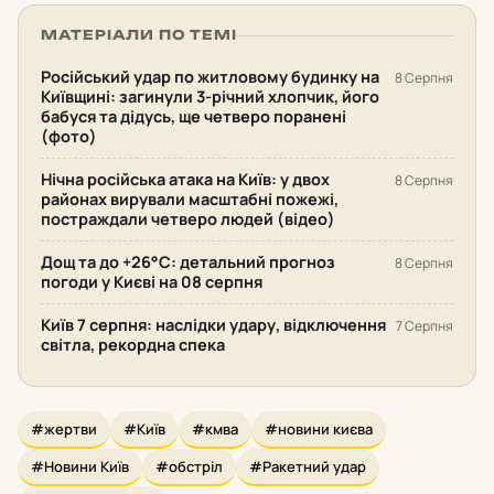
МАТЕРІАЛИ ПО ТЕМІ
Російський удар по житловому будинку на
8 Серпня
Київщині: загинули 3-річний хлопчик, його
бабуся та дідусь, ще четверо поранені
(фото)
Нічна російська атака на Київ: у двох
8 Серпня
районах вирували масштабні пожежі,
постраждали четверо людей (відео)
Дощ та до +26°С: детальний прогноз
8 Серпня
погоди у Києві на 08 серпня
Київ 7 серпня: наслідки удару, відключення
7 Серпня
світла, рекордна спека
#жертви
#Київ
#кмва
#новини києва
#Новини Київ
#обстріл
#Ракетний удар