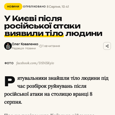
8 Серпня, 10:41
НОВИНИ
ОПУБЛІКОВАНО
У Києві після
російської атаки
виявили тіло
людини
Олег Коваленко
1 хв читання
Редакція · Новини
facebook.com/DSNSKyiv
ФОТО
Р
ятувальники знайшли тіло людини під
час розбірок руйнувань після
російської атаки на столицю вранці 8
серпня.