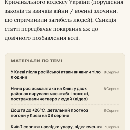
Кримінального кодексу України (порушення
законів та звичаїв війни / воєнні злочини,
що спричинили загибель людей). Санкція
статті передбачає покарання аж до
довічного позбавлення волі.
МАТЕРІАЛИ ПО ТЕМІ
У Києві після російської атаки виявили тіло
8 Серпня
людини
Нічна російська атака на Київ: у двох
8 Серпня
районах вирували масштабні пожежі,
постраждали четверо людей (відео)
Дощ та до +26°С: детальний прогноз
8 Серпня
погоди у Києві на 08 серпня
Київ 7 серпня: наслідки удару, відключення
7 Серпня