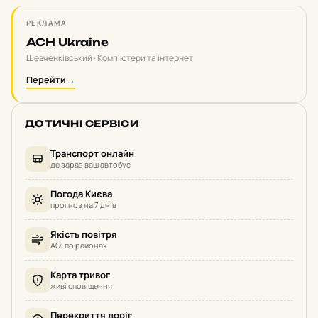
РЕКЛАМА
ACH Ukraine
Шевченківський · Комп'ютери та інтернет
Перейти
→
ДОТИЧНІ СЕРВІСИ
Транспорт онлайн
де зараз ваш автобус
Погода Києва
прогноз на 7 днів
Якість повітря
AQI по районах
Карта тривог
живі сповіщення
Перекриття доріг