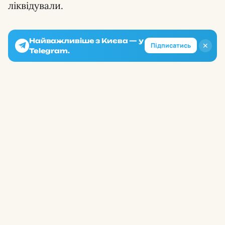
ліквідували.
Найважливіше з Києва — у
✕
Підписатись
Telegram.