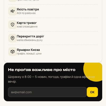
Якість повітря
AQI по районах
Карта тривог
живі сповіщення
Перекриття доріг
мапа обмежень руху
Ярмарки Києва
графік, локації, ціни
Не проґав важливе про місто
Щоранку о 8:00 — 5 новин, погода, графіки й одна афіша на
вечір.
OK