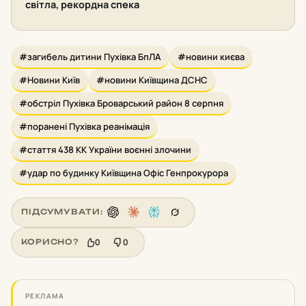
світла, рекордна спека
#загибель дитини Пухівка БпЛА
#новини києва
#Новини Київ
#новини Київщина ДСНС
#обстріл Пухівка Броварський район 8 серпня
#поранені Пухівка реанімація
#стаття 438 КК України воєнні злочини
#удар по будинку Київщина Офіс Генпрокурора
ПІДСУМУВАТИ:
0
0
КОРИСНО?
РЕКЛАМА