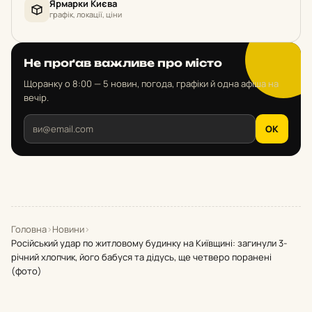
Ярмарки Києва
графік, локації, ціни
Не проґав важливе про місто
Щоранку о 8:00 — 5 новин, погода, графіки й одна афіша на
вечір.
OK
Головна
›
Новини
›
Російський удар по житловому будинку на Київщині: загинули 3-
річний хлопчик, його бабуся та дідусь, ще четверо поранені
(фото)