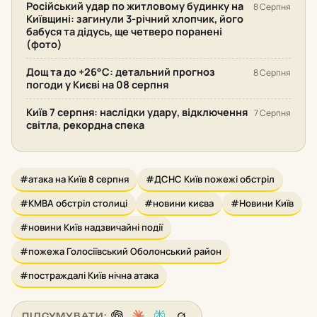
Російський удар по житловому будинку на
8 Серпня
Київщині: загинули 3-річний хлопчик, його
бабуся та дідусь, ще четверо поранені
(фото)
Дощ та до +26°С: детальний прогноз
8 Серпня
погоди у Києві на 08 серпня
Київ 7 серпня: наслідки удару, відключення
7 Серпня
світла, рекордна спека
#атака на Київ 8 серпня
#ДСНС Київ пожежі обстріл
#КМВА обстріл столиці
#новини києва
#Новини Київ
#новини Київ надзвичайні події
#пожежа Голосіївський Оболонський район
#постраждалі Київ нічна атака
ПІДСУМУВАТИ: