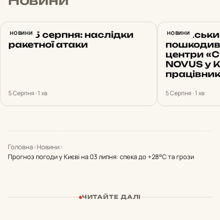
Новини
Київ 5 серпня: наслідки
НОВИНИ
Російськи
НОВИНИ
ракетної атаки
пошкодив 
центри «С
NOVUS у К
працівник
5 Серпня · 1 хв
5 Серпня · 1 хв
Головна
›
Новини
›
Прогноз погоди у Києві на 03 липня: спека до +28°С та грози
ЧИТАЙТЕ ДАЛІ