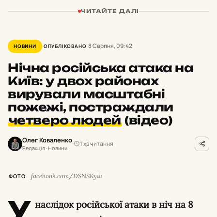
ЧИТАЙТЕ ДАЛІ
8 Серпня, 09:42
НОВИНИ
ОПУБЛІКОВАНО
Нічна російська атака на
Київ: у двох районах
вирували масштабні
пожежі, постраждали
четверо людей
(відео)
Олег Коваленко
1 хв читання
Редакція · Новини
facebook.com/DSNSKyiv
ФОТО
У
наслідок російської атаки в ніч на 8