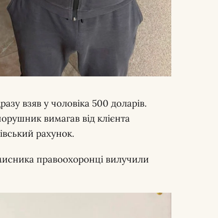
азу взяв у чоловіка 500 доларів.
порушник вимагав від клієнта
івський рахунок.
мисника правоохоронці вилучили