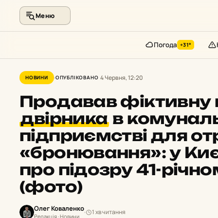
Меню
Погода
+31°
Перейти
до
4 Червня, 12:20
НОВИНИ
ОПУБЛІКОВАНО
контенту
Продавав фіктивну
двірника
в комунал
підприємстві для о
«бронювання»: у Ки
про підозру 41-річно
(фото)
Олег Коваленко
1 хв читання
Редакція · Новини