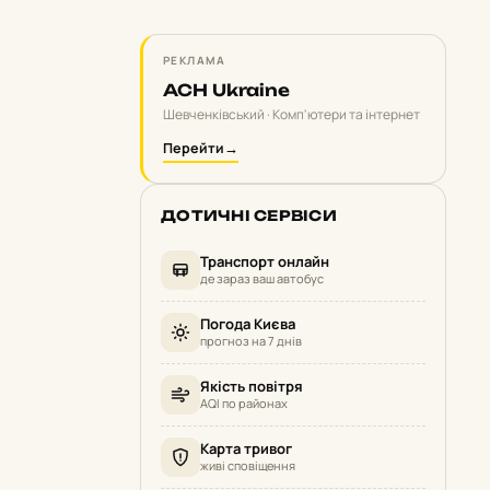
РЕКЛАМА
ACH Ukraine
Шевченківський · Комп'ютери та інтернет
Перейти
→
ДОТИЧНІ СЕРВІСИ
Транспорт онлайн
де зараз ваш автобус
Погода Києва
прогноз на 7 днів
Якість повітря
AQI по районах
Карта тривог
живі сповіщення