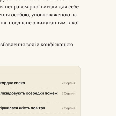
я неправомірної вигоди для себе
шення особою, уповноваженою на
ня, поєднане з вимаганням такої
озбавлення волі з конфіскацією
екордна спека
7 Серпня
у ліквідовують осередки пожеж
7 Серпня
гіршилася якість повітря
7 Серпня