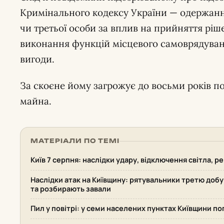
Кримінального кодексу України — одержанн
чи третьої особи за вплив на прийняття рі
виконання функцій місцевого самоврядуван
вигоди.
За скоєне йому загрожує до восьми років п
майна.
МАТЕРІАЛИ ПО ТЕМІ
Київ 7 серпня: наслідки удару, відключення світла, р
Наслідки атак на Київщину: рятувальники третю доб
та розбирають завали
Пил у повітрі: у семи населених пунктах Київщини по