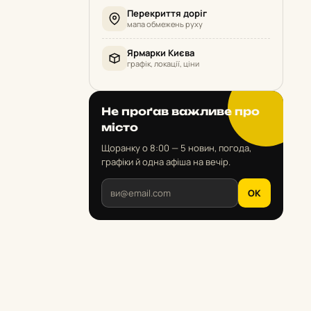
Перекриття доріг
мапа обмежень руху
Ярмарки Києва
графік, локації, ціни
Не проґав важливе про
місто
Щоранку о 8:00 — 5 новин, погода,
графіки й одна афіша на вечір.
OK