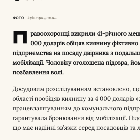
kyiv.npu.gov.ua
ФОТО
П
равоохоронці викрили 41-річного мешк
000 доларів обіцяв киянину фіктивно
підприємства на посаду двірника з подал
мобілізації. Чоловіку оголошена підозра, йо
позбавлення волі.
Досудовим розслідуванням встановлено, що
області пообіцяв киянину за 4 000 доларів 
працевлаштуванням до комунального підпри
гарантувала бронювання від мобілізації. Пі
що має надійні зв’язки серед посадовців та 