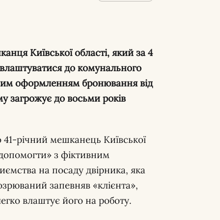
анця Київської області, який за 4
 влаштуватися до комунального
ьшим оформленням бронювання від
му загрожує до восьми років
 41-річний мешканець Київської
«допомогти» з фіктивним
ємства на посаду двірника, яка
дозрюваний запевняв «клієнта»,
легко влаштує його на роботу.