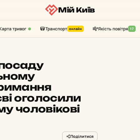
Мій Київ
Карта тривог
Транспорт
Якість повітря
онлайн
17
 посаду
ьному
тримання
єві оголосили
му чоловікові
Поділитися