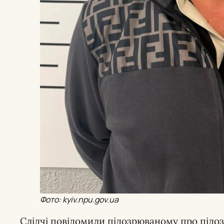
Фото: kyiv.npu.gov.ua
Слідчі повідомили підозрюваному про підозр