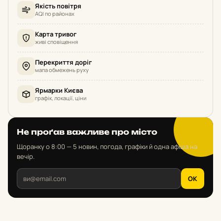
Якість повітря
AQI по районах
Карта тривог
живі сповіщення
Перекриття доріг
мапа обмежень руху
Ярмарки Києва
графік, локації, ціни
Не проґав важливе про місто
Щоранку о 8:00 — 5 новин, погода, графіки й одна афіша на
вечір.
OK