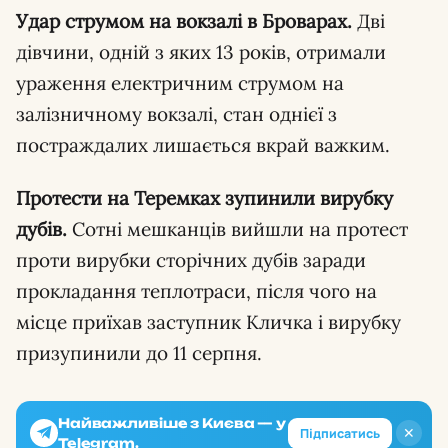
Удар струмом на вокзалі в Броварах.
Дві
дівчини, одній з яких 13 років, отримали
ураження електричним струмом на
залізничному вокзалі, стан однієї з
постраждалих лишається вкрай важким.
Протести на Теремках зупинили вирубку
дубів.
Сотні мешканців вийшли на протест
проти вирубки сторічних дубів заради
прокладання теплотраси, після чого на
місце приїхав заступник Кличка і вирубку
призупинили до 11 серпня.
Найважливіше з Києва — у
✕
Підписатись
Telegram.