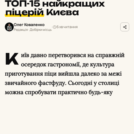
ТОП-15 найкращих
піцерій
Києва
Олег Коваленко
6 хв читання
Редакція · Добірки місць
К
иїв давно перетворився на справжній
осередок гастрономії, де культура
приготування піци вийшла далеко за межі
звичайного фастфуду. Сьогодні у столиці
можна спробувати практично будь-яку
варіацію цієї популярної страви: від
класичної неаполітанської із сертифікатами
міжнародних асоціацій до хрусткої нью-
йоркської, пишної детройтської чи римської