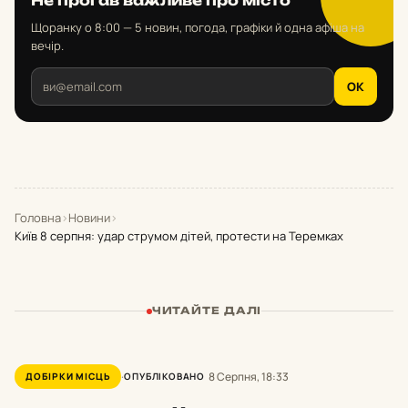
Не проґав важливе про місто
Щоранку о 8:00 — 5 новин, погода, графіки й одна афіша на
вечір.
OK
Головна
›
Новини
›
Київ 8 серпня: удар струмом дітей, протести на Теремках
ЧИТАЙТЕ ДАЛІ
8 Серпня, 18:33
ДОБІРКИ МІСЦЬ
ОПУБЛІКОВАНО