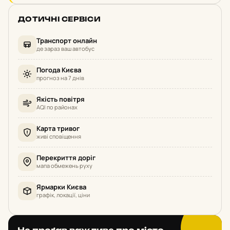
ДОТИЧНІ СЕРВІСИ
Транспорт онлайн
де зараз ваш автобус
Погода Києва
прогноз на 7 днів
Якість повітря
AQI по районах
Карта тривог
живі сповіщення
Перекриття доріг
мапа обмежень руху
Ярмарки Києва
графік, локації, ціни