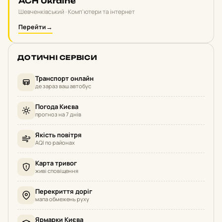
ACH Ukraine
Шевченківський · Комп'ютери та інтернет
Перейти
→
ДОТИЧНІ СЕРВІСИ
Транспорт онлайн
де зараз ваш автобус
Погода Києва
прогноз на 7 днів
Якість повітря
AQI по районах
Карта тривог
живі сповіщення
Перекриття доріг
мапа обмежень руху
Ярмарки Києва