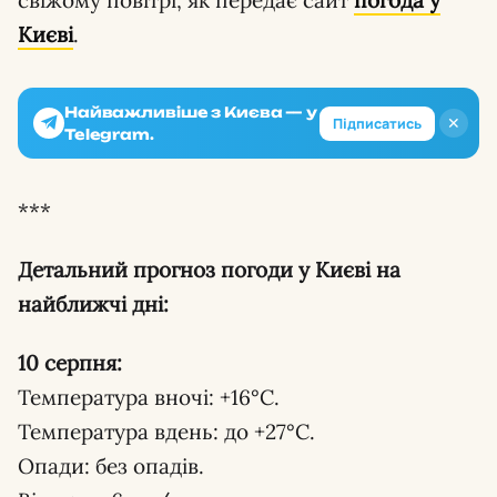
свіжому повітрі, як передає сайт
погода у
Києві
.
Найважливіше з Києва — у
✕
Підписатись
Telegram.
***
Детальний прогноз погоди у Києві на
найближчі дні:
10 серпня:
Температура вночі: +16°С.
Температура вдень: до +27°С.
Опади: без опадів.