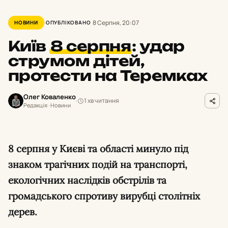
8 Серпня, 20:07
НОВИНИ
ОПУБЛІКОВАНО
Київ
8 серпня
:
удар
струмом дітей,
протести на Теремках
Олег Коваленко
1 хв читання
Редакція · Новини
8 серпня у Києві та області минуло під
знаком трагічних подій на транспорті,
екологічних наслідків обстрілів та
громадського спротиву вирубці столітніх
дерев.