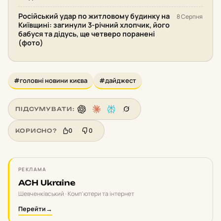
Російський удар по житловому будинку на
8 Серпня
Київщині: загинули 3-річний хлопчик, його
бабуся та дідусь, ще четверо поранені
(фото)
#головні новини києва
#дайджест
ПІДСУМУВАТИ:
0
0
КОРИСНО?
РЕКЛАМА
ACH Ukraine
Шевченківський · Комп'ютери та інтернет
Перейти
→