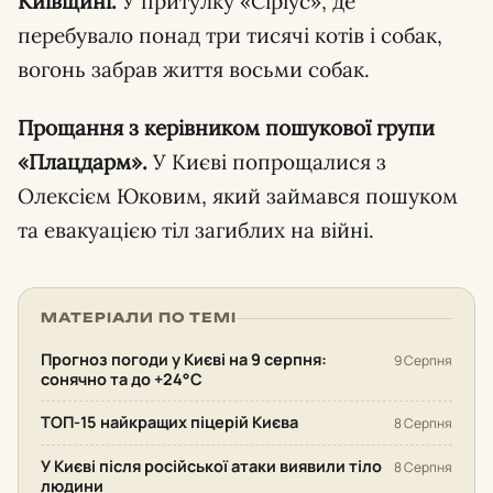
Київщині.
У притулку «Сіріус», де
перебувало понад три тисячі котів і собак,
вогонь забрав життя восьми собак.
Прощання з керівником пошукової групи
«Плацдарм».
У Києві попрощалися з
Олексієм Юковим, який займався пошуком
та евакуацією тіл загиблих на війні.
МАТЕРІАЛИ ПО ТЕМІ
Прогноз погоди у Києві на 9 серпня:
9 Серпня
сонячно та до +24°С
ТОП-15 найкращих піцерій Києва
8 Серпня
У Києві після російської атаки виявили тіло
8 Серпня
людини