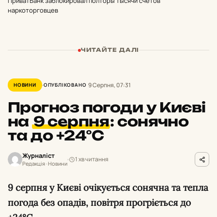
ПриватБанк заблокировал полторы тысячи счетов
наркоторговцев
ЧИТАЙТЕ ДАЛІ
9 Серпня, 07:31
НОВИНИ
ОПУБЛІКОВАНО
Прогноз погоди у Києві
на
9 серпня
:
сонячно
та до +24°С
Журналіст
1 хв читання
Редакція · Новини
9 серпня у Києві очікується сонячна та тепла
погода без опадів, повітря прогріється до