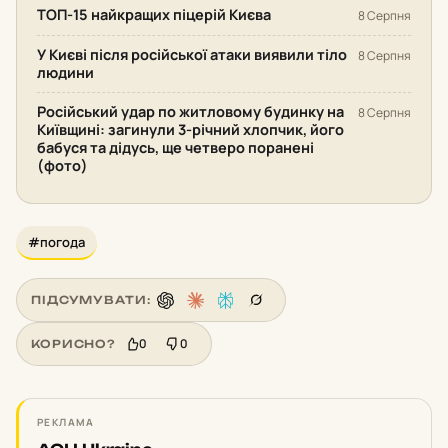
ТОП-15 найкращих піцерій Києва
8 Серпня
У Києві після російської атаки виявили тіло
8 Серпня
людини
Російський удар по житловому будинку на
8 Серпня
Київщині: загинули 3-річний хлопчик, його
бабуся та дідусь, ще четверо поранені
(фото)
#погода
ПІДСУМУВАТИ:
0
0
КОРИСНО?
РЕКЛАМА