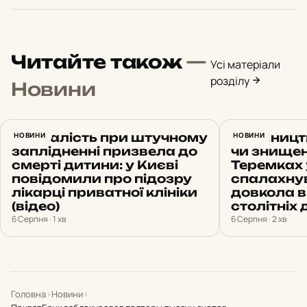
Читайте також
—
Усі матеріали
розділу
Новини
Недбалість при штучному
НОВИНИ
Будівницт
НОВИНИ
заплідненні призвела до
чи знищен
смерті дитини: у Києві
Теремках 
повідомили про підозру
спалахну
лікарці приватної клініки
довкола 
(відео)
столітніх 
6 Серпня · 1 хв
6 Серпня · 2 хв
Головна
›
Новини
›