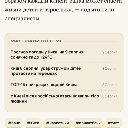
образом каждый клиент банка может спасти
жизни детей и взрослых», — подытожили
специалисты.
МАТЕРІАЛИ ПО ТЕМІ
Прогноз погоди у Києві на 9 серпня:
9 Серпня
сонячно та до +24°С
Київ 8 серпня: удар струмом дітей,
8 Серпня
протести на Теремках
ТОП-15 найкращих піцерій Києва
8 Серпня
У Києві після російської атаки виявили тіло
8 Серпня
людини
#банк
#Киев
#наркотики
#приватбанк
#счет