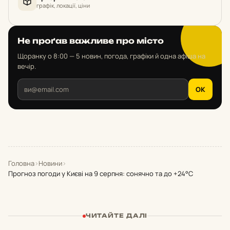
графік, локації, ціни
Не проґав важливе про місто
Щоранку о 8:00 — 5 новин, погода, графіки й одна афіша на
вечір.
OK
Головна
›
Новини
›
Прогноз погоди у Києві на 9 серпня: сонячно та до +24°С
ЧИТАЙТЕ ДАЛІ