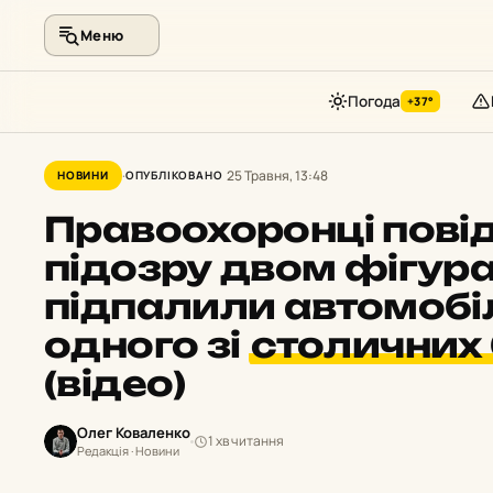
Меню
Погода
+37°
Перейти
до
25 Травня, 13:48
НОВИНИ
ОПУБЛІКОВАНО
контенту
Правоохоронці пові
підозру двом фігура
підпалили автомобі
одного зі
столичних 
(відео)
Олег Коваленко
1 хв читання
Редакція · Новини