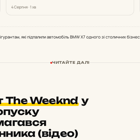
4 Серпня · 1 хв
гурантам, які підпалили автомобіль BMW X7 одного зі столичних бізнес
ЧИТАЙТЕ ДАЛІ
т The Weeknd
у
ропуску
магався
ника (відео)