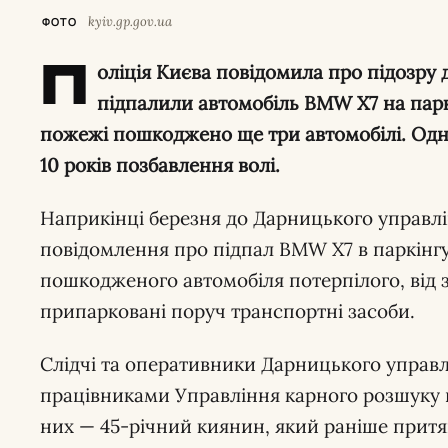
kyiv.gp.gov.ua
ФОТО
П
оліція Києва повідомила про підозру д
підпалили автомобіль BMW X7 на парк
пожежі пошкоджено ще три автомобілі. Одн
10 років позбавлення волі.
Наприкінці березня до Дарницького управлі
повідомлення про підпал BMW X7 в паркінг
пошкодженого автомобіля потерпілого, від
припарковані поруч транспортні засоби.
Слідчі та оперативники Дарницького управлі
працівниками Управління карного розшуку в
них — 45-річний киянин, який раніше притя