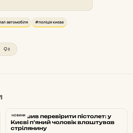
пал автомобіля
#поліція києва
0
и
Вирішив перевірити пістолет: у
НОВИНИ
Києві п’яний чоловік влаштував
стрілянину