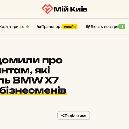
Мій Київ
Карта тривог
Транспорт
Якість повітря
онлайн
11
домили про
нтам, які
ль BMW X7
бізнесменів
Поділитися