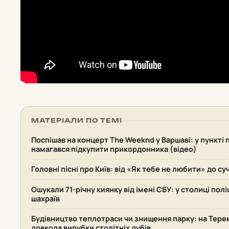
МАТЕРІАЛИ ПО ТЕМІ
Поспішав на концерт The Weeknd у Варшаві: у пункті
намагався підкупити прикордонника (відео)
Головні пісні про Київ: від «Як тебе не любити» до су
Ошукали 71-річну киянку від імені СБУ: у столиці пол
шахраїв
Будівництво теплотраси чи знищення парку: на Терем
довкола вирубки столітніх дубів