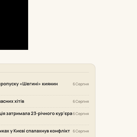
 пропуску «Шегині» киянин
6 Серпня
часних хітів
6 Серпня
іція затримала 23-річного кур’єра
6 Серпня
ках у Києві спалахнув конфлікт
6 Серпня