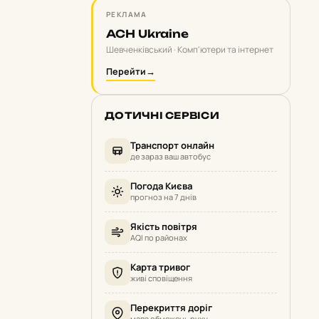
РЕКЛАМА
ACH Ukraine
Шевченківський · Комп'ютери та інтернет
Перейти
→
ДОТИЧНІ СЕРВІСИ
Транспорт онлайн
де зараз ваш автобус
Погода Києва
прогноз на 7 днів
Якість повітря
AQI по районах
Карта тривог
живі сповіщення
Перекриття доріг
мапа обмежень руху