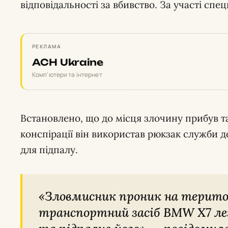
відповідальності за вбивство. За участі сп
РЕКЛАМА
ACH Ukraine
Комп'ютери та інтернет
Встановлено, що до місця злочину прибув т
конспірації він використав рюкзак служби д
для підпалу.
«Зловмисник проник на територію паркінгу, облив
транспортний засіб BMW X7 л