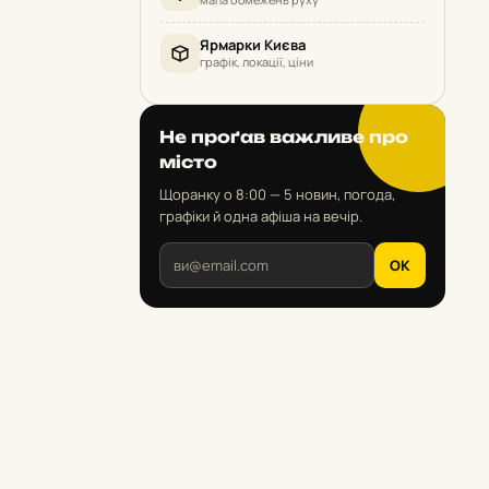
Ярмарки Києва
графік, локації, ціни
Не проґав важливе про
місто
Щоранку о 8:00 — 5 новин, погода,
графіки й одна афіша на вечір.
OK