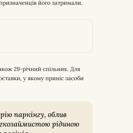
ецпризначенців його затримали.
акож 29-річний спільник. Для
оставки, у якому приніс засоби
егкозаймистою рідиною