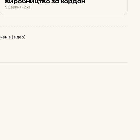
виробництво за кордон
5 Серпня · 2 хв
менів (відео)