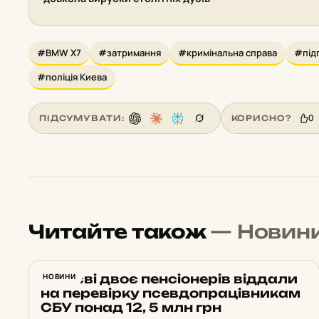
#BMW X7
#затримання
#кримінальна справа
#під
#поліція Киева
0
ПІДСУМУВАТИ:
КОРИСНО?
Читайте також
— Новин
У Києві двоє пенсіонерів віддали
НОВИНИ
на перевірку псевдопрацівникам
СБУ понад 12, 5 млн грн