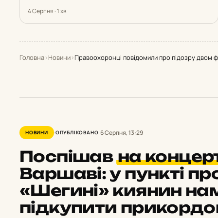
4 Серпня · 1 хв
Головна
›
Новини
›
Правоохоронці повідомили про підозру двом фі
6 Серпня, 13:29
НОВИНИ
ОПУБЛІКОВАНО
Поспішав
на концер
Варшаві: у пункті п
«Шегині» киянин на
підкупити прикордон