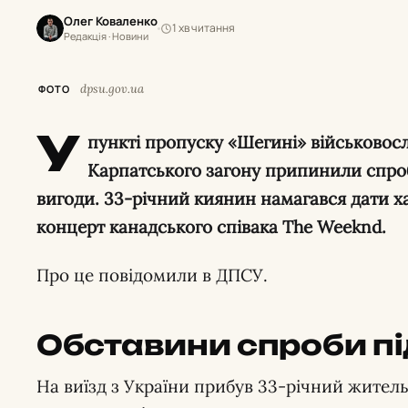
Олег Коваленко
1 хв читання
Редакція · Новини
dpsu.gov.ua
ФОТО
У
пункті пропуску «Шегині» військовос
Карпатського загону припинили спро
вигоди. 33-річний киянин намагався дати ха
концерт канадського співака The Weeknd.
Про це повідомили в ДПСУ.
Обставини спроби п
На виїзд з України прибув 33-річний житель