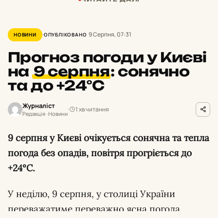
9 Серпня, 07:31
НОВИНИ
ОПУБЛІКОВАНО
Прогноз погоди у Києві
на
9 серпня
:
сонячно
та до +24°С
Журналіст
1 хв читання
Редакція · Новини
9 серпня у Києві очікується сонячна та тепла
погода без опадів, повітря прогріється до
+24°С.
У неділю, 9 серпня, у столиці України
переважатиме переважно ясна погода,