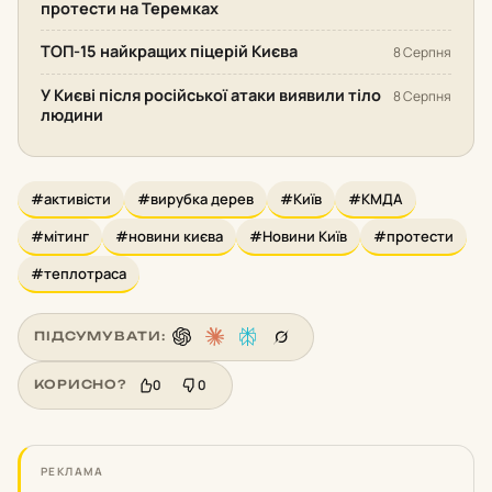
протести на Теремках
ТОП-15 найкращих піцерій Києва
8 Серпня
У Києві після російської атаки виявили тіло
8 Серпня
людини
#активісти
#вирубка дерев
#Київ
#КМДА
#мітинг
#новини києва
#Новини Київ
#протести
#теплотраса
ПІДСУМУВАТИ:
0
0
КОРИСНО?
РЕКЛАМА