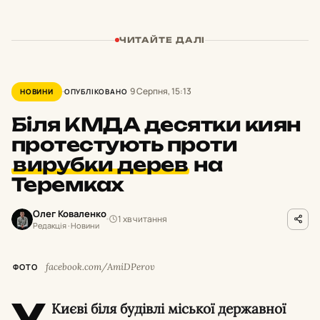
ЧИТАЙТЕ ДАЛІ
9 Серпня, 15:13
НОВИНИ
ОПУБЛІКОВАНО
Біля КМДА десятки киян
протестують проти
вирубки дерев
на
Теремках
Олег Коваленко
1 хв читання
Редакція · Новини
facebook.com/AmiDPerov
ФОТО
У
Києві біля будівлі міської державної