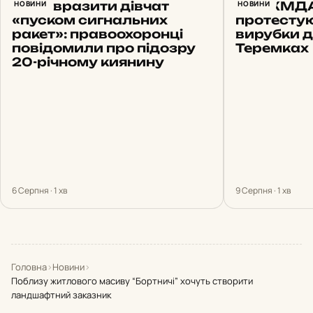
Хотів вразити дівчат
НОВИНИ
Біля КМДА
НОВИНИ
«пуском сигнальних
протесту
ракет»: правоохоронці
вирубки д
повідомили про підозру
Теремках
20-річному киянину
6 Серпня · 1 хв
9 Серпня · 1 хв
Головна
›
Новини
›
Поблизу житлового масиву “Бортничі” хочуть створити
ландшафтний заказник