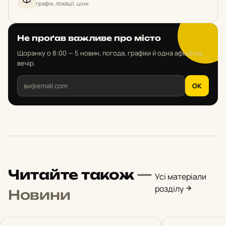
графік, локації, ціни
Не проґав важливе про місто
Щоранку о 8:00 — 5 новин, погода, графіки й одна афіша на
вечір.
OK
Читайте також
—
Усі матеріали
розділу
Новини