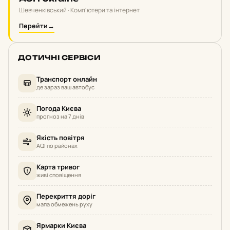
Шевченківський · Комп'ютери та інтернет
Перейти
→
ДОТИЧНІ СЕРВІСИ
Транспорт онлайн
де зараз ваш автобус
Погода Києва
прогноз на 7 днів
Якість повітря
AQI по районах
Карта тривог
живі сповіщення
Перекриття доріг
мапа обмежень руху
Ярмарки Києва