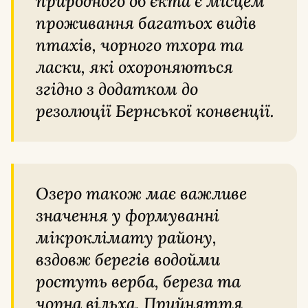
природного об’єкта є місцем
проживання багатьох видів
птахів, чорного тхора та
ласки, які охороняються
згідно з додатком до
резолюції Бернської конвенції.
Озеро також має важливе
значення у формуванні
мікроклімату району,
вздовж берегів водойми
ростуть верба, береза та
чорна вільха. Прийняття