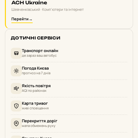
ACH Ukraine
Шевченківський · Комп'ютери та інтернет
Перейти
→
ДОТИЧНІ СЕРВІСИ
Транспорт онлайн
де зараз ваш автобус
Погода Києва
прогноз на 7 днів
Якість повітря
AQI по районах
Карта тривог
живі сповіщення
Перекриття доріг
мапа обмежень руху