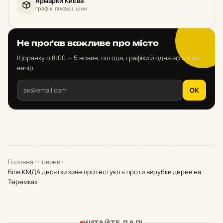
Ярмарки Києва
графік, локації, ціни
Не проґав важливе про місто
Щоранку о 8:00 — 5 новин, погода, графіки й одна афіша на
вечір.
OK
Головна
›
Новини
›
Біля КМДА десятки киян протестують проти вирубки дерев на
Теремках
ЧИТАЙТЕ ДАЛІ