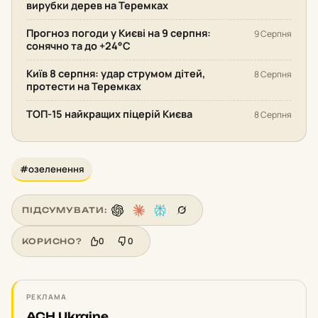
вирубки дерев на Теремках
Прогноз погоди у Києві на 9 серпня:
9 Серпня
сонячно та до +24°С
Київ 8 серпня: удар струмом дітей,
8 Серпня
протести на Теремках
ТОП-15 найкращих піцерій Києва
8 Серпня
#озеленення
ПІДСУМУВАТИ:
0
0
КОРИСНО?
РЕКЛАМА
ACH Ukraine