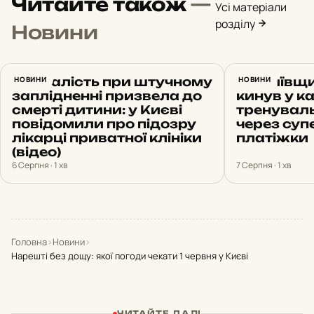
Читайте також
—
Усі матеріали
розділу
Новини
Недбалість при штучному
НОВИНИ
На Київщи
НОВИНИ
заплідненні призвела до
кинув у к
смерті дитини: у Києві
тренуваль
повідомили про підозру
через суп
лікарці приватної клініки
платіжки
(відео)
6 Серпня · 1 хв
7 Серпня · 1 хв
Головна
›
Новини
›
Нарешті без дощу: якої погоди чекати 1 червня у Києві
ЧИТАЙТЕ ДАЛІ