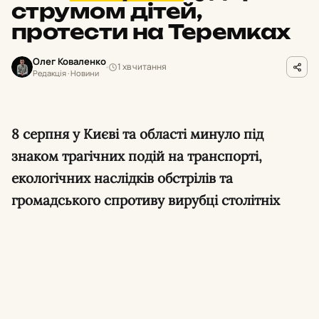
струмом дітей,
протести на Теремках
Олег Коваленко
1 хв читання
Редакція · Новини
8 серпня у Києві та області минуло під
знаком трагічних подій на транспорті,
екологічних наслідків обстрілів та
громадського спротиву вирубці столітніх
дерев.
Удар струмом на вокзалі в Броварах.
Дві
дівчини, одній з яких 13 років, отримали
ураження електричним струмом на