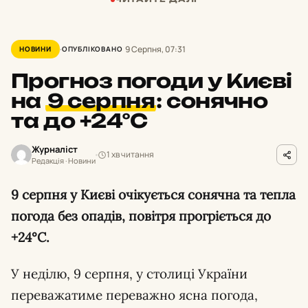
9 Серпня, 07:31
НОВИНИ
ОПУБЛІКОВАНО
Прогноз погоди у Києві
на
9 серпня
:
сонячно
та до +24°С
Журналіст
1 хв читання
Редакція · Новини
9 серпня у Києві очікується сонячна та тепла
погода без опадів, повітря прогріється до
+24°С.
У неділю, 9 серпня, у столиці України
переважатиме переважно ясна погода,