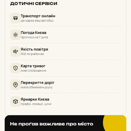
ДОТИЧНІ СЕРВІСИ
Транспорт онлайн
де зараз ваш автобус
Погода Києва
прогноз на 7 днів
Якість повітря
AQI по районах
Карта тривог
живі сповіщення
Перекриття доріг
мапа обмежень руху
Ярмарки Києва
графік, локації, ціни
Не проґав важливе про місто