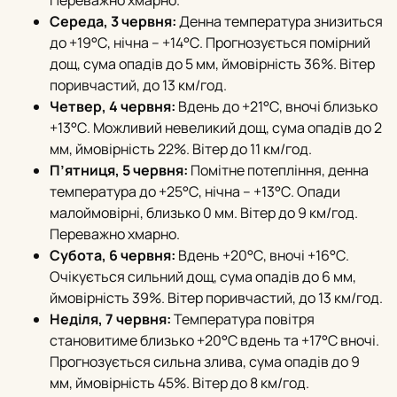
Переважно хмарно.
Середа, 3 червня:
Денна температура знизиться
до +19°С, нічна – +14°С. Прогнозується помірний
дощ, сума опадів до 5 мм, ймовірність 36%. Вітер
поривчастий, до 13 км/год.
Четвер, 4 червня:
Вдень до +21°С, вночі близько
+13°С. Можливий невеликий дощ, сума опадів до 2
мм, ймовірність 22%. Вітер до 11 км/год.
П’ятниця, 5 червня:
Помітне потепління, денна
температура до +25°С, нічна – +13°С. Опади
малоймовірні, близько 0 мм. Вітер до 9 км/год.
Переважно хмарно.
Субота, 6 червня:
Вдень +20°С, вночі +16°С.
Очікується сильний дощ, сума опадів до 6 мм,
ймовірність 39%. Вітер поривчастий, до 13 км/год.
Неділя, 7 червня:
Температура повітря
становитиме близько +20°С вдень та +17°С вночі.
Прогнозується сильна злива, сума опадів до 9
мм, ймовірність 45%. Вітер до 8 км/год.