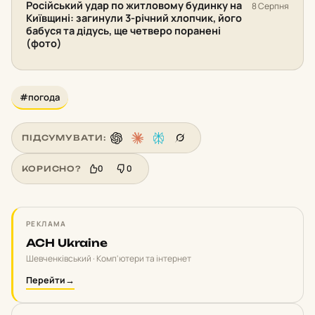
Російський удар по житловому будинку на
8 Серпня
Київщині: загинули 3-річний хлопчик, його
бабуся та дідусь, ще четверо поранені
(фото)
#погода
ПІДСУМУВАТИ:
0
0
КОРИСНО?
РЕКЛАМА
ACH Ukraine
Шевченківський · Комп'ютери та інтернет
Перейти
→