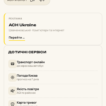
РЕКЛАМА
ACH Ukraine
Шевченківський · Комп'ютери та інтернет
Перейти
→
ДОТИЧНІ СЕРВІСИ
Транспорт онлайн
де зараз ваш автобус
Погода Києва
прогноз на 7 днів
Якість повітря
AQI по районах
Карта тривог