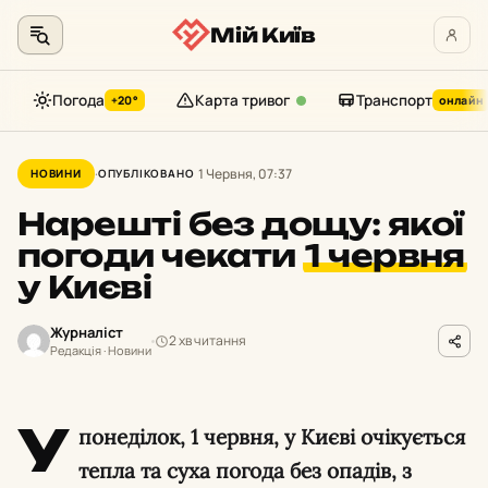
Мій Київ
Погода
Карта тривог
Транспорт
+20°
онлайн
Перейти
до
1 Червня, 07:37
НОВИНИ
ОПУБЛІКОВАНО
контенту
Нарешті без дощу: якої
погоди чекати
1 червня
у Києві
Журналіст
2 хв читання
Редакція · Новини
У
понеділок, 1 червня, у Києві очікується
тепла та суха погода без опадів, з