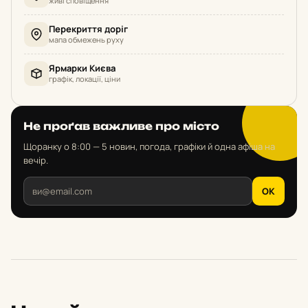
живі сповіщення
Перекриття доріг
мапа обмежень руху
Ярмарки Києва
графік, локації, ціни
Не проґав важливе про місто
Щоранку о 8:00 — 5 новин, погода, графіки й одна афіша на
вечір.
OK