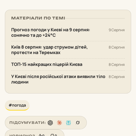
МАТЕРІАЛИ ПО ТЕМІ
Прогноз погоди у Києві на 9 серпня:
9 Серпня
сонячно та до +24°С
Київ 8 серпня: удар струмом дітей,
8 Серпня
протести на Теремках
ТОП-15 найкращих піцерій Києва
8 Серпня
У Києві після російської атаки виявили тіло
8 Серпня
людини
#погода
ПІДСУМУВАТИ:
0
0
КОРИСНО?