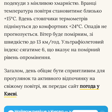
подекуди з мінливою хмарністю. Вранці
температура повітря становитиме близько
+15°С. Вдень стовпчики термометрів
піднімуться до комфортних +24°С. Опадів не
прогнозується. Вітер буде помірним, зі
швидкістю до 13 км/год. Ультрафіолетовий
індекс сягатиме 6, що вказує на помірний
рівень опромінення.
Загалом, день обіцяє бути сприятливим для
прогулянок та активного відпочинку на
свіжому повітрі, як передає сайт
погода у
Києві
.
Найважливіше з Києва — у