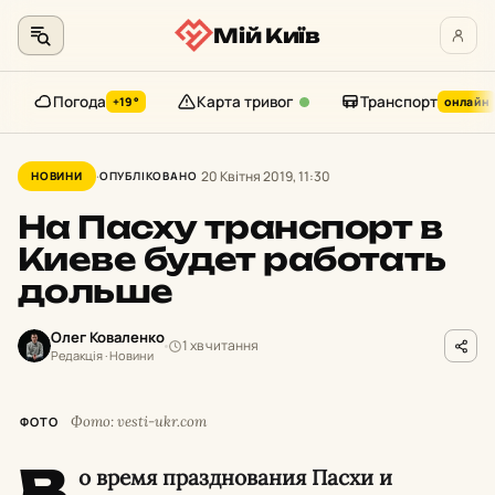
Мій Київ
Погода
Карта тривог
Транспорт
+19°
онлайн
Перейти
до
20 Квітня 2019, 11:30
НОВИНИ
ОПУБЛІКОВАНО
контенту
На Пасху транспорт в
Киеве будет работать
дольше
Олег Коваленко
1 хв читання
Редакція · Новини
Фото: vesti-ukr.com
ФОТО
В
о время празднования Пасхи и