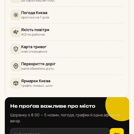
де зараз ваш автобус
Погода Києва
прогноз на 7 днів
Якість повітря
AQI по районах
Карта тривог
живі сповіщення
Перекриття доріг
мапа обмежень руху
Ярмарки Києва
графік, локації, ціни
Не проґав важливе про місто
Щоранку о 8:00 — 5 новин, погода, графіки й одна афіша на
вечір.