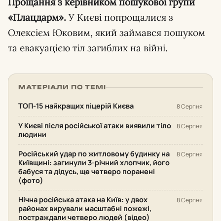
Прощання з керівником пошукової групи
«Плацдарм».
У Києві попрощалися з
Олексієм Юковим, який займався пошуком
та евакуацією тіл загиблих на війні.
МАТЕРІАЛИ ПО ТЕМІ
ТОП-15 найкращих піцерій Києва
8 Серпня
У Києві після російської атаки виявили тіло
8 Серпня
людини
Російський удар по житловому будинку на
8 Серпня
Київщині: загинули 3-річний хлопчик, його
бабуся та дідусь, ще четверо поранені
(фото)
Нічна російська атака на Київ: у двох
8 Серпня
районах вирували масштабні пожежі,
постраждали четверо людей (відео)