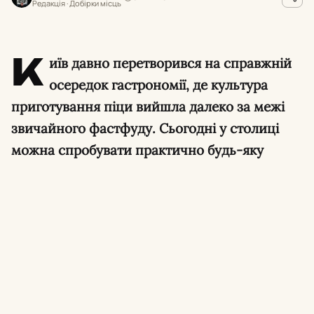
Редакція · Добірки місць
К
иїв давно перетворився на справжній
осередок гастрономії, де культура
приготування піци вийшла далеко за межі
звичайного фастфуду. Сьогодні у столиці
можна спробувати практично будь-яку
варіацію цієї популярної страви: від
класичної неаполітанської із сертифікатами
міжнародних асоціацій до хрусткої нью-
йоркської, пишної детройтської чи римської
на довгастому тісті.
У столиці працюють сотні закладів, але лише