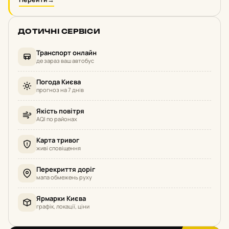
ДОТИЧНІ СЕРВІСИ
Транспорт онлайн
де зараз ваш автобус
Погода Києва
прогноз на 7 днів
Якість повітря
AQI по районах
Карта тривог
живі сповіщення
Перекриття доріг
мапа обмежень руху
Ярмарки Києва
графік, локації, ціни