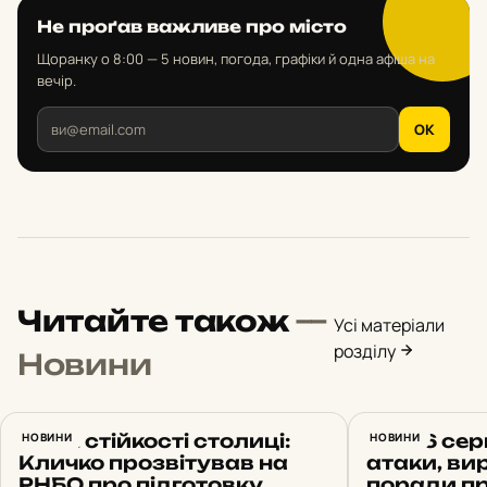
Не проґав важливе про місто
Щоранку о 8:00 — 5 новин, погода, графіки й одна афіша на
вечір.
OK
Читайте також
—
Усі матеріали
розділу
Новини
План стійкості столиці:
НОВИНИ
Київ 6 сер
НОВИНИ
Кличко прозвітував на
атаки, вир
РНБО про підготовку
поради пр