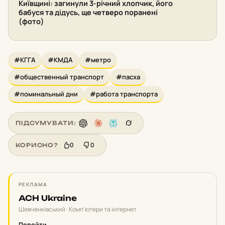
Київщині: загинули 3-річний хлопчик, його
бабуся та дідусь, ще четверо поранені
(фото)
#КГГА
#КМДА
#метро
#общественный транспорт
#пасха
#поминальный дни
#работа транспорта
ПІДСУМУВАТИ:
0
0
КОРИСНО?
РЕКЛАМА
ACH Ukraine
Шевченківський · Комп'ютери та інтернет
Перейти
→