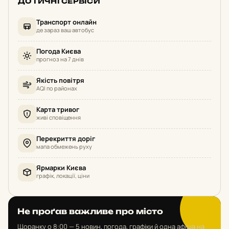
ДОТИЧНІ СЕРВІСИ
Транспорт онлайн
де зараз ваш автобус
Погода Києва
прогноз на 7 днів
Якість повітря
AQI по районах
Карта тривог
живі сповіщення
Перекриття доріг
мапа обмежень руху
Ярмарки Києва
графік, локації, ціни
Не проґав важливе про місто
Щоранку о 8:00 — 5 новин, погода, графіки й одна афіша на