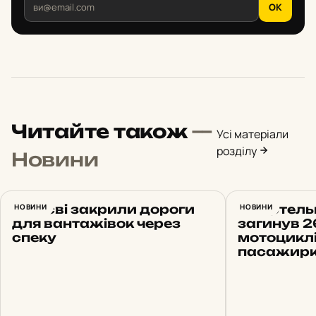
OK
Читайте також
—
Усі матеріали
розділу
Новини
У Києві закрили дороги
НОВИНИ
Смертельн
НОВИНИ
для вантажівок через
загинув 2
спеку
мотоциклі
пасажирка