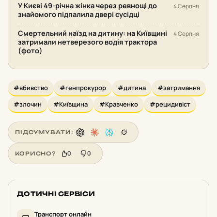
У Києві 49-річна жінка через ревнощі до
4 Серпня
знайомого підпалила двері сусідці
Смертельний наїзд на дитину: на Київщині
4 Серпня
затримали нетверезого водія трактора
(фото)
#вбивство
#генпрокурор
#дитина
#затримання
#злочин
#Київщина
#Кравченко
#рецидивіст
ПІДСУМУВАТИ:
0
0
КОРИСНО?
ДОТИЧНІ СЕРВІСИ
Транспорт онлайн