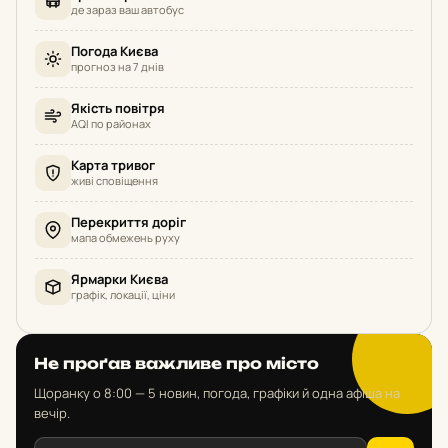
де зараз ваш автобус
Погода Києва
прогноз на 7 днів
Якість повітря
AQI по районах
Карта тривог
живі сповіщення
Перекриття доріг
мапа обмежень руху
Ярмарки Києва
графік, локації, ціни
Не проґав важливе про місто
Щоранку о 8:00 — 5 новин, погода, графіки й одна афіша на
вечір.