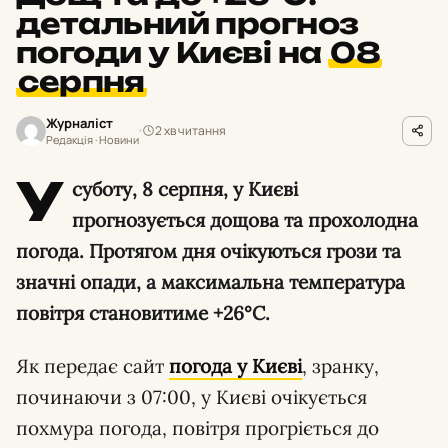
детальний прогноз
погоди у Києві на
08
серпня
Журналіст
2 хв читання
Редакція · Новини
У
суботу, 8 серпня, у Києві
прогнозується дощова та прохолодна
погода. Протягом дня очікуються грози та
значні опади, а максимальна температура
повітря становитиме +26°C.
Як передає сайт
погода у Києві
, зранку,
починаючи з 07:00, у Києві очікується
похмура погода, повітря прогріється до