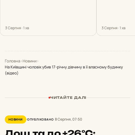
3 Серпня · 1 хв
3 Серпня · 1 хв
Головна
›
Новини
›
На Київщині чоловік убив 17-річну дівчину в її власному будинку
(відео)
ЧИТАЙТЕ ДАЛІ
8 Серпня, 07:50
НОВИНИ
ОПУБЛІКОВАНО
Дощ та до +26°С: