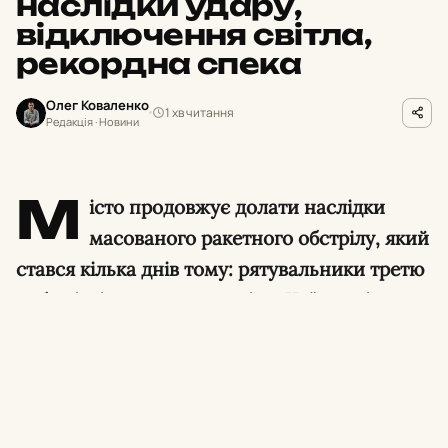
наслідки удару,
відключення світла,
рекордна спека
Олег Коваленко
1 хв читання
Редакція · Новини
М
істо продовжує долати наслідки
масованого ракетного обстрілу, який
стався кілька днів тому: рятувальники третю
добу ліквідовують пожежі на Київщині, а
енергетики борються з наслідками ударів по
об’єктах генерації. Додатково день видався
спекотним — зафіксовано одразу три
температурні рекорди, а в кількох районах