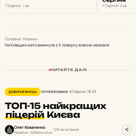
7 Серпня · 1 хв
7 Серпня · 2 хв
Головна
›
Новини
›
На Київщині мати викинула з 5 поверху власне немовля
ЧИТАЙТЕ ДАЛІ
8 Серпня, 18:33
ДОБІРКИ МІСЦЬ
ОПУБЛІКОВАНО
ТОП-15 найкращих
піцерій
Києва
Олег Коваленко
6 хв читання
Редакція · Добірки місць