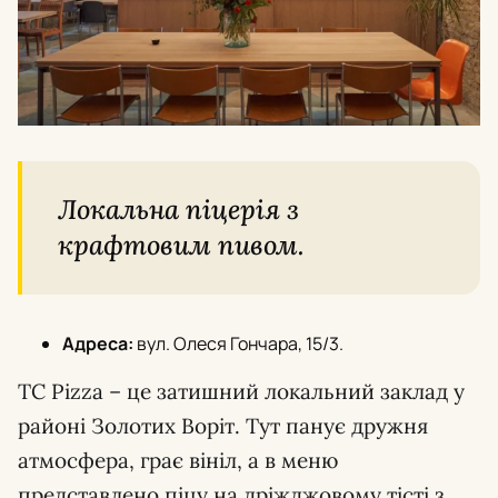
Локальна піцерія з
крафтовим пивом.
Адреса:
вул. Олеся Гончара, 15/3.
TC Pizza – це затишний локальний заклад у
районі Золотих Воріт. Тут панує дружня
атмосфера, грає вініл, а в меню
представлено піцу на дріжджовому тісті з