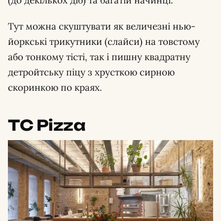
Тут можна скуштувати як величезні нью-
йоркські трикутники (слайси) на товстому
або тонкому тісті, так і пишну квадратну
детройтську піцу з хрусткою сирною
скоринкою по краях.
TC Pizza