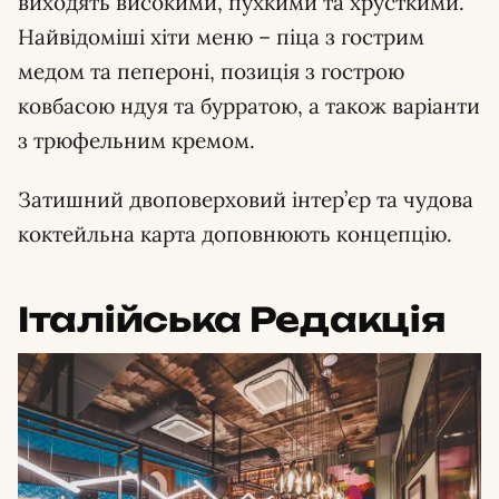
виходять високими, пухкими та хрусткими.
Найвідоміші хіти меню – піца з гострим
медом та пепероні, позиція з гострою
ковбасою ндуя та бурратою, а також варіанти
з трюфельним кремом.
Затишний двоповерховий інтер’єр та чудова
коктейльна карта доповнюють концепцію.
Італійська Редакція