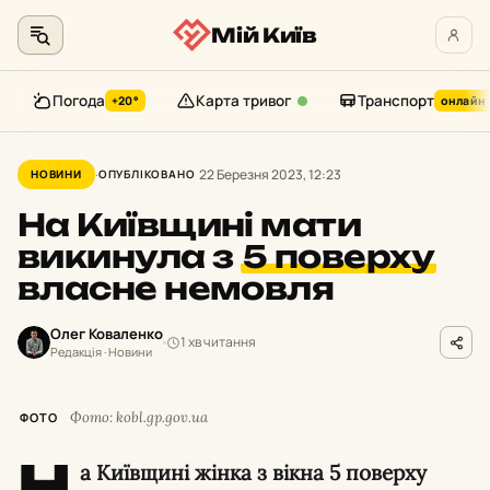
Мій Київ
Погода
Карта тривог
Транспорт
+20°
онлайн
Перейти
до
22 Березня 2023, 12:23
НОВИНИ
ОПУБЛІКОВАНО
контенту
На Київщині мати
викинула з
5 поверху
власне немовля
Олег Коваленко
1 хв читання
Редакція · Новини
Фото: kobl.gp.gov.ua
ФОТО
Н
а Київщині жінка з вікна 5 поверху