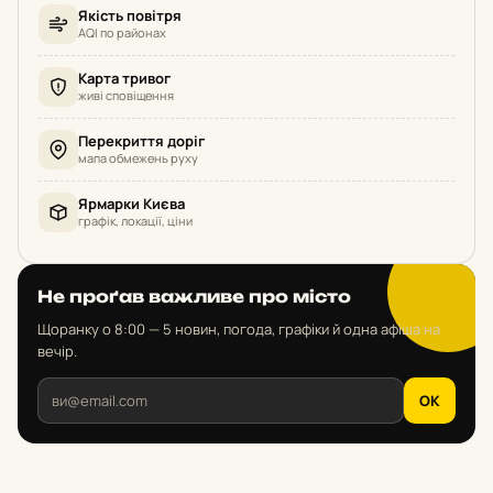
Якість повітря
AQI по районах
Карта тривог
живі сповіщення
Перекриття доріг
мапа обмежень руху
Ярмарки Києва
графік, локації, ціни
Не проґав важливе про місто
Щоранку о 8:00 — 5 новин, погода, графіки й одна афіша на
вечір.
OK