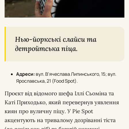
Нью-йоркські слайси та
детройтська піца.
Адреси:
вул. В’ячеслава Липинського, 15; вул.
Ярославська, 21 (Food Spot).
Проєкт від відомого шефа Іллі Сьоміна та
Каті Приходько, який перевернув уявлення
киян про вуличну піцу. У Pie Spot
акцентують на тривалому дозріванні тіста
(до декількох діб) та багатій начинці.