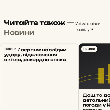
Читайте також
—
Усі матеріали
розділу
Новини
Київ 7 серпня: наслідки
НОВИНИ
НОВИНИ
удару, відключення
світла, рекордна спека
Дощ та до
детальни
погоди у 
серпня