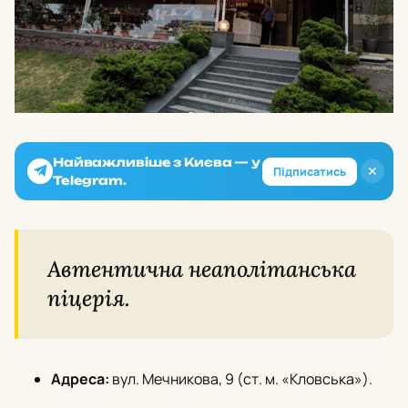
Найважливіше з Києва — у
✕
Підписатись
Telegram.
Автентична неаполітанська
піцерія.
Адреса:
вул. Мечникова, 9 (ст. м. «Кловська»).