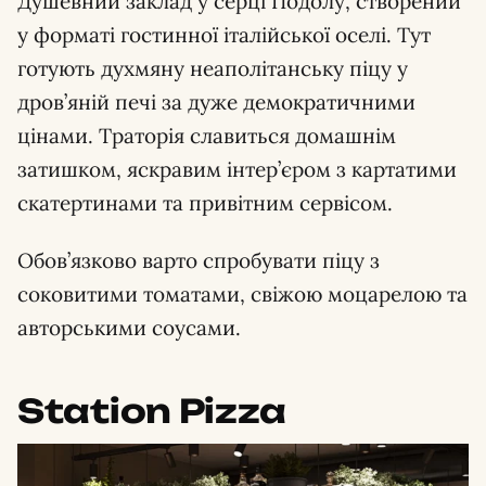
Душевний заклад у серці Подолу, створений
у форматі гостинної італійської оселі. Тут
готують духмяну неаполітанську піцу у
дров’яній печі за дуже демократичними
цінами. Траторія славиться домашнім
затишком, яскравим інтер’єром з картатими
скатертинами та привітним сервісом.
Обов’язково варто спробувати піцу з
соковитими томатами, свіжою моцарелою та
авторськими соусами.
Station Pizza