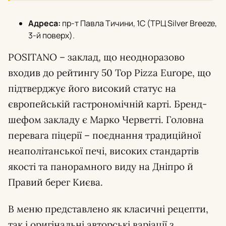
Адреса:
пр-т Павла Тичини, 1C (ТРЦ Silver Breeze,
3-й поверх).
POSITANO – заклад, що неодноразово
входив до рейтингу 50 Top Pizza Europe, що
підтверджує його високий статус на
європейській гастрономічній карті. Бренд-
шефом закладу є Марко Черветті. Головна
перевага піцерії – поєднання традиційної
неаполітанської печі, високих стандартів
якості та панорамного виду на Дніпро й
Правий берег Києва.
В меню представлено як класичні рецепти,
так і оригінальні авторські варіації з