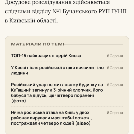
Досудове розслідування здійснюється
слідчими відділу №1 Бучанського РУП ГУНП
в Київській області.
МАТЕРІАЛИ ПО ТЕМІ
ТОП-15 найкращих піцерій Києва
8 Серпня
У Києві після російської атаки виявили тіло
8 Серпня
людини
Російський удар по житловому будинку на
8 Серпня
Київщині: загинули 3-річний хлопчик, його
бабуся та дідусь, ще четверо поранені
(фото)
Нічна російська атака на Київ: у двох
8 Серпня
районах вирували масштабні пожежі,
постраждали четверо людей (відео)