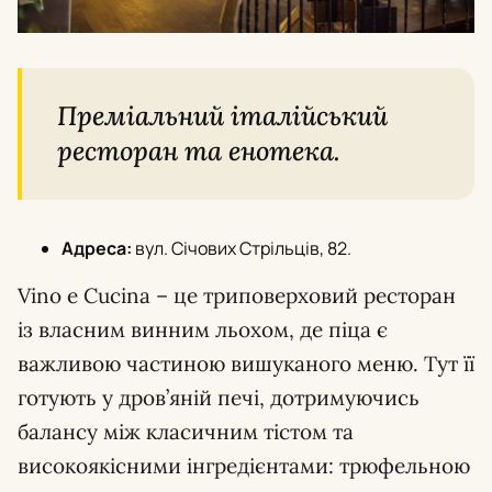
Преміальний італійський
ресторан та енотека.
Адреса:
вул. Січових Стрільців, 82.
Vino e Cucina – це триповерховий ресторан
із власним винним льохом, де піца є
важливою частиною вишуканого меню. Тут її
готують у дров’яній печі, дотримуючись
балансу між класичним тістом та
високоякісними інгредієнтами: трюфельною