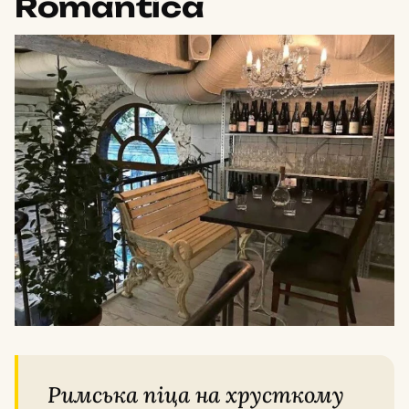
Romantica
Римська піца на хрусткому