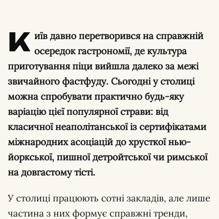
К
иїв давно перетворився на справжній
осередок гастрономії, де культура
приготування піци вийшла далеко за межі
звичайного фастфуду. Сьогодні у столиці
можна спробувати практично будь-яку
варіацію цієї популярної страви: від
класичної неаполітанської із сертифікатами
міжнародних асоціацій до хрусткої нью-
йоркської, пишної детройтської чи римської
на довгастому тісті.
У столиці працюють сотні закладів, але лише
частина з них формує справжні тренди,