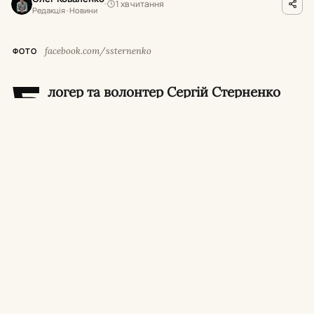
1 хв читання
Редакція · Новини
facebook.com/ssternenko
ФОТО
Б
логер та волонтер Сергій Стерненко
заявив, що дерева на столичних
Теремках вирубують за допомогою
спецтехніки, яку Велика Британія нібито
передала на потреби Збройних сил України.
У Київській міській державній адміністрації
та комунальному об’єднанні «Київзеленбуд»
назвали ці слова «маніпуляцією».
Суть заяви та