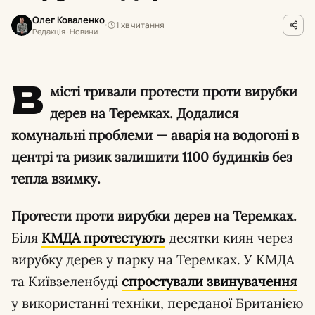
Олег Коваленко
1 хв читання
Редакція · Новини
В
місті тривали протести проти вирубки
дерев на Теремках. Додалися
комунальні проблеми — аварія на водогоні в
центрі та ризик залишити 1100 будинків без
тепла взимку.
Протести проти вирубки дерев на Теремках.
Біля
КМДА протестують
десятки киян через
вирубку дерев у парку на Теремках. У КМДА
та Київзеленбуді
спростували звинувачення
у використанні техніки, переданої Британією