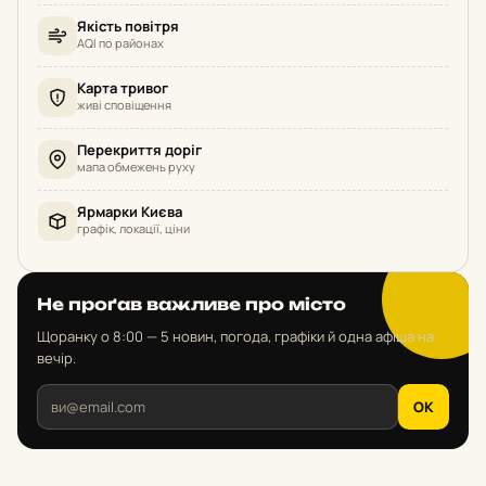
Якість повітря
AQI по районах
Карта тривог
живі сповіщення
Перекриття доріг
мапа обмежень руху
Ярмарки Києва
графік, локації, ціни
Не проґав важливе про місто
Щоранку о 8:00 — 5 новин, погода, графіки й одна афіша на
вечір.
OK