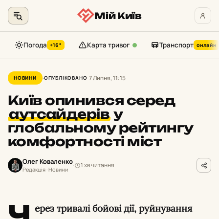
Мій Київ
Погода
Карта тривог
Транспорт
+16°
онлайн
Перейти
до
7 Липня, 11:15
НОВИНИ
ОПУБЛІКОВАНО
контенту
Київ опинився серед
аутсайдерів
у
глобальному рейтингу
комфортності міст
Олег Коваленко
1 хв читання
Редакція · Новини
Ч
ерез тривалі бойові дії, руйнування