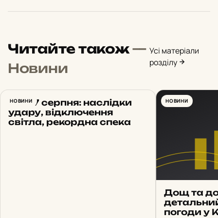
Читайте також
—
Усі матеріали
розділу
Новини
Київ 7 серпня: наслідки
НОВИНИ
НОВИНИ
удару, відключення
світла, рекордна спека
Дощ та до
детальни
погоди у 