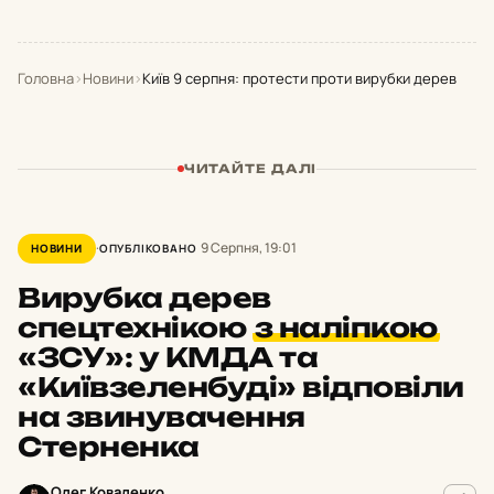
Головна
›
Новини
›
Київ 9 серпня: протести проти вирубки дерев
ЧИТАЙТЕ ДАЛІ
9 Серпня, 19:01
НОВИНИ
ОПУБЛІКОВАНО
Вирубка дерев
спецтехнікою
з наліпкою
«ЗСУ»: у КМДА та
«Київзеленбуді» відповіли
на звинувачення
Стерненка
Олег Коваленко