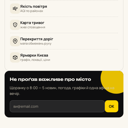
Якість повітря
AQI по районах
Карта тривог
живі сповіщення
Перекриття доріг
мапа обмежень руху
Ярмарки Києва
графік, локації, ціни
Не проґав важливе про місто
Щоранку о 8:00 — 5 новин, погода, графіки й одна афіша на
вечір.
OK