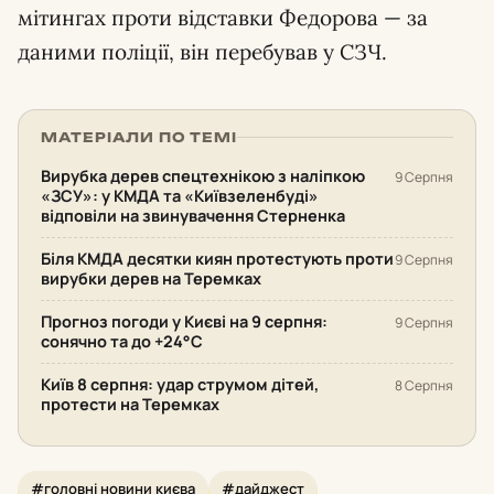
мітингах проти відставки Федорова — за
даними поліції, він перебував у СЗЧ.
МАТЕРІАЛИ ПО ТЕМІ
Вирубка дерев спецтехнікою з наліпкою
9 Серпня
«ЗСУ»: у КМДА та «Київзеленбуді»
відповіли на звинувачення Стерненка
Біля КМДА десятки киян протестують проти
9 Серпня
вирубки дерев на Теремках
Прогноз погоди у Києві на 9 серпня:
9 Серпня
сонячно та до +24°С
Київ 8 серпня: удар струмом дітей,
8 Серпня
протести на Теремках
#головні новини києва
#дайджест