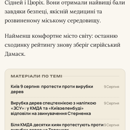
Сідней і Цюріх. Вони отримали найвищі бали
завдяки безпеці, якісній медицині та
розвиненому міському середовищу.
Найменш комфортне місто світу: останню
сходинку рейтингу знову зберіг сирійський
Дамаск.
МАТЕРІАЛИ ПО ТЕМІ
Київ 9 серпня: протести проти вирубки
9 Серпня
дерев
Вирубка дерев спецтехнікою з наліпкою
9 Серпня
«ЗСУ»: у КМДА та «Київзеленбуді»
відповіли на звинувачення Стерненка
Біля КМДА десятки киян протестують проти
9 Серпня
вирубки дерев на Теремках