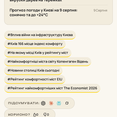
Прогноз погоди у Києві на 9 серпня:
9 Серпня
сонячно та до +24°С
#Вплив війни на інфраструктуру Києва
#Київ 166 місце індекс комфорту
#На якому місці Київ у рейтингу міст
#Найкомфортніші міста світу Копенгаген Відень
#Новини столиці Київ сьогодні
#Рейтинг комфортності міст EIU
#Рейтинг найкомфортніших міст The Economist 2026
ПІДСУМУВАТИ:
0
0
КОРИСНО?