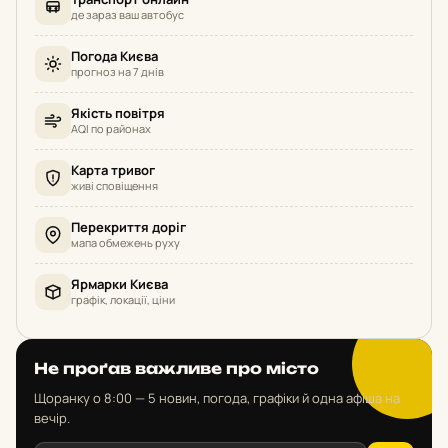
де зараз ваш автобус
Погода Києва
прогноз на 7 днів
Якість повітря
AQI по районах
Карта тривог
живі сповіщення
Перекриття доріг
мапа обмежень руху
Ярмарки Києва
графік, локації, ціни
Не проґав важливе про місто
Щоранку о 8:00 — 5 новин, погода, графіки й одна афіша на
вечір.