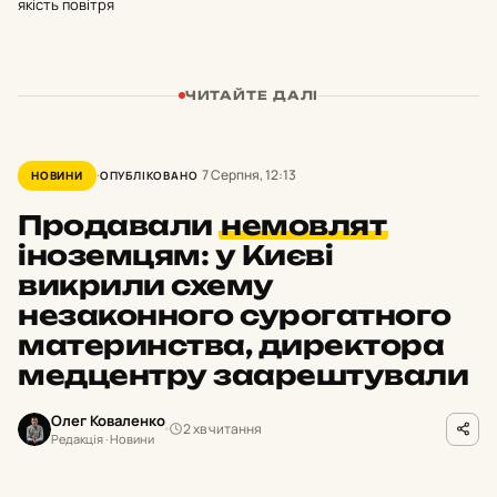
якість повітря
ЧИТАЙТЕ ДАЛІ
7 Серпня, 12:13
НОВИНИ
ОПУБЛІКОВАНО
Продавали
немовлят
іноземцям: у Києві
викрили схему
незаконного сурогатного
материнства, директора
медцентру заарештували
Олег Коваленко
2 хв читання
Редакція · Новини