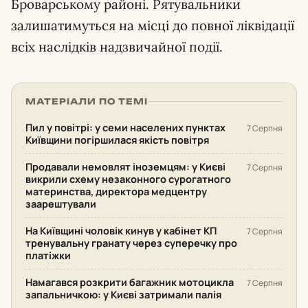
Броварському районі. Рятувальники
залишатимуться на місці до повної ліквідації
всіх наслідків надзвичайної події.
МАТЕРІАЛИ ПО ТЕМІ
Пил у повітрі: у семи населених пунктах
7 Серпня
Київщини погіршилася якість повітря
Продавали немовлят іноземцям: у Києві
7 Серпня
викрили схему незаконного сурогатного
материнства, директора медцентру
заарештували
На Київщині чоловік кинув у кабінет КП
7 Серпня
тренувальну гранату через суперечку про
платіжки
Намагався розкрити багажник мотоцикла
7 Серпня
запальничкою: у Києві затримали палія