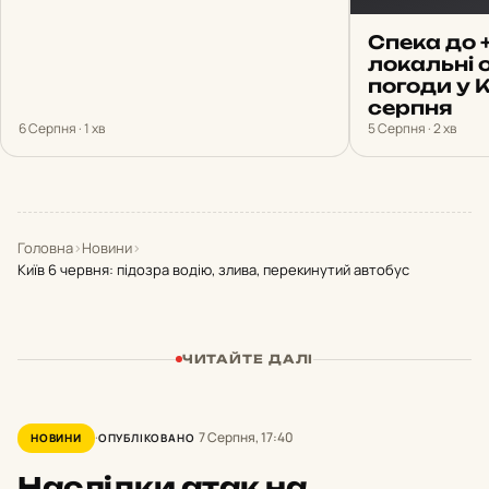
Спека до 
локальні 
погоди у 
серпня
6 Серпня · 1 хв
5 Серпня · 2 хв
Головна
›
Новини
›
Київ 6 червня: підозра водію, злива, перекинутий автобус
ЧИТАЙТЕ ДАЛІ
7 Серпня, 17:40
НОВИНИ
ОПУБЛІКОВАНО
Наслідки атак на