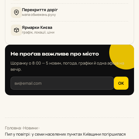
Перекриття доріг
мапа обмежень руху
Ярмарки Києва
графік, локації, ціни
Не проґав важливе про місто
Щоранку о 8:00 — 5 новин, погода, графіки й одна афіша на
вечір.
OK
Головна
›
Новини
›
Пил у повітрі: у семи населених пунктах Київщини погіршилася