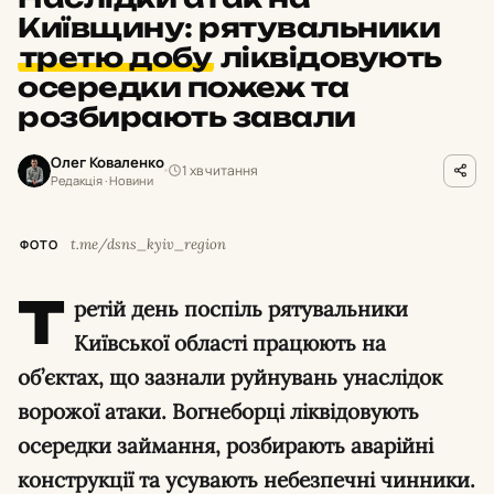
Київщину: рятувальники
третю добу
ліквідовують
осередки пожеж та
розбирають завали
Олег Коваленко
1 хв читання
Редакція · Новини
t.me/dsns_kyiv_region
ФОТО
Т
ретій день поспіль рятувальники
Київської області працюють на
об’єктах, що зазнали руйнувань унаслідок
ворожої атаки. Вогнеборці ліквідовують
осередки займання, розбирають аварійні
конструкції та усувають небезпечні чинники.