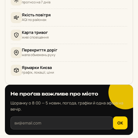
прогноз на 7 днів
Якість повітря
AQI по районах
Карта тривог
живі сповіщення
Перекриття доріг
мапа обмежень руху
Ярмарки Києва
графік, локації, ціни
Не проґав важливе про місто
Щоранку о 8:00 — 5 новин, погода, графіки й одна афіша на
вечір.
OK