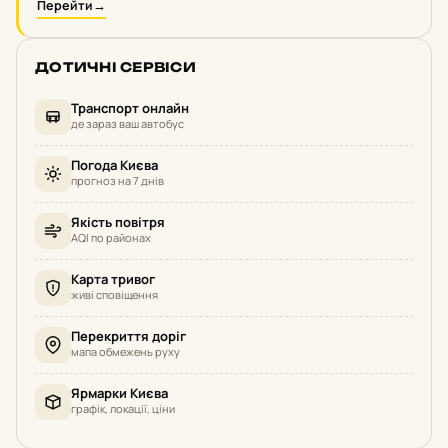
Перейти
→
ДОТИЧНІ СЕРВІСИ
Транспорт онлайн
де зараз ваш автобус
Погода Києва
прогноз на 7 днів
Якість повітря
AQI по районах
Карта тривог
живі сповіщення
Перекриття доріг
мапа обмежень руху
Ярмарки Києва
графік, локації, ціни