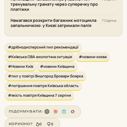
тренувальну гранату через суперечку про
платіжки
Намагався розкрити багажник мотоцикла
7 Серпня
запальничкою: у Києві затримали палія
#дрібнодисперсний пил рекомендації
#Київська ОВА екологічна ситуація
#новини києва
#Новини Київ
#новини Київщина
#пил у повітрі Вишгород Бровари Боярка
#погіршення повітря Київська область
#якість повітря Київщина 7 серпня
ПІДСУМУВАТИ:
0
0
КОРИСНО?