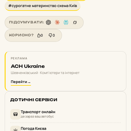
#сурогатне материнство схема Київ
ПІДСУМУВАТИ:
0
0
КОРИСНО?
РЕКЛАМА
ACH Ukraine
Шевченківський · Комп'ютери та інтернет
Перейти
→
ДОТИЧНІ СЕРВІСИ
Транспорт онлайн
де зараз ваш автобус
Погода Києва