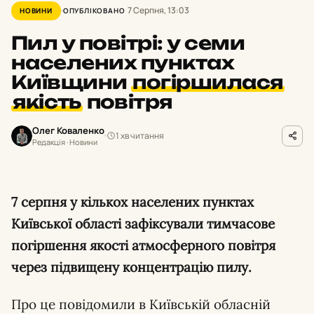
7 Серпня, 13:03
НОВИНИ
ОПУБЛІКОВАНО
Пил у повітрі: у семи
населених пунктах
Київщини
погіршилася
якість
повітря
Олег Коваленко
1 хв читання
Редакція · Новини
7 серпня у кількох населених пунктах
Київської області зафіксували тимчасове
погіршення якості атмосферного повітря
через підвищену концентрацію пилу.
Про це повідомили в Київській обласній