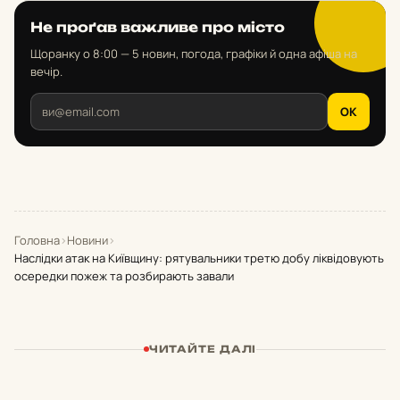
Не проґав важливе про місто
Щоранку о 8:00 — 5 новин, погода, графіки й одна афіша на
вечір.
OK
Головна
›
Новини
›
Наслідки атак на Київщину: рятувальники третю добу ліквідовують
осередки пожеж та розбирають завали
ЧИТАЙТЕ ДАЛІ