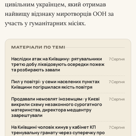
цивільним українцем, який отримав
найвищу відзнаку миротворців ООН за
участь у гуманітарних місіях.
МАТЕРІАЛИ ПО ТЕМІ
Наслідки атак на Київщину: рятувальники
7 Серпня
третю добу ліквідовують осередки пожеж
та розбирають завали
Пил у повітрі: у семи населених пунктах
7 Серпня
Київщини погіршилася якість повітря
Продавали немовлят іноземцям: у Києві
7 Серпня
викрили схему незаконного сурогатного
материнства, директора медцентру
заарештували
На Київщині чоловік кинув у кабінет КП
7 Серпня
тренувальну гранату через суперечку про