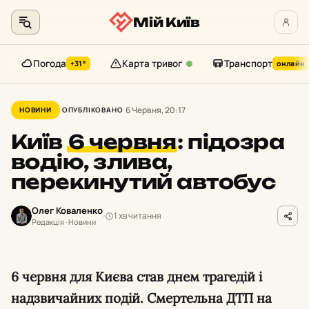
Мій Київ
Погода
Карта тривог
Транспорт
+31°
онлайн
Перейти
до
6 Червня, 20:17
НОВИНИ
ОПУБЛІКОВАНО
контенту
Київ
6 червня
:
підозра
водію, злива,
перекинутий автобус
Олег Коваленко
1 хв читання
Редакція · Новини
6 червня для Києва став днем трагедій і
надзвичайних подій. Смертельна ДТП на