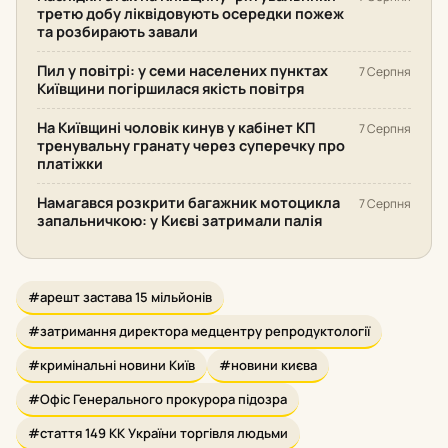
третю добу ліквідовують осередки пожеж
та розбирають завали
Пил у повітрі: у семи населених пунктах
7 Серпня
Київщини погіршилася якість повітря
На Київщині чоловік кинув у кабінет КП
7 Серпня
тренувальну гранату через суперечку про
платіжки
Намагався розкрити багажник мотоцикла
7 Серпня
запальничкою: у Києві затримали палія
#арешт застава 15 мільйонів
#затримання директора медцентру репродуктології
#кримінальні новини Київ
#новини києва
#Офіс Генерального прокурора підозра
#стаття 149 КК України торгівля людьми