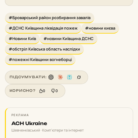
#Броварський район розбирання завалів
#ДСНС Київщина ліквідація пожеж
#новини києва
#Новини Київ
#новини Київщина ДСНС
#обстріл Київська область наслідки
#пожежні Київщини вогнеборці
ПІДСУМУВАТИ:
0
0
КОРИСНО?
РЕКЛАМА
ACH Ukraine
Шевченківський · Комп'ютери та інтернет