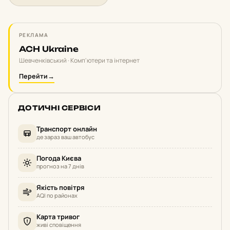
РЕКЛАМА
ACH Ukraine
Шевченківський · Комп'ютери та інтернет
Перейти
→
ДОТИЧНІ СЕРВІСИ
Транспорт онлайн
де зараз ваш автобус
Погода Києва
прогноз на 7 днів
Якість повітря
AQI по районах
Карта тривог
живі сповіщення