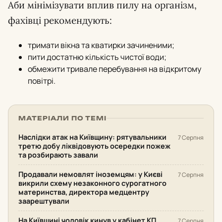
Аби мінімізувати вплив пилу на організм,
фахівці рекомендують:
тримати вікна та кватирки зачиненими;
пити достатню кількість чистої води;
обмежити тривале перебування на відкритому
повітрі.
МАТЕРІАЛИ ПО ТЕМІ
Наслідки атак на Київщину: рятувальники
7 Серпня
третю добу ліквідовують осередки пожеж
та розбирають завали
Продавали немовлят іноземцям: у Києві
7 Серпня
викрили схему незаконного сурогатного
материнства, директора медцентру
заарештували
На Київщині чоловік кинув у кабінет КП
7 Серпня