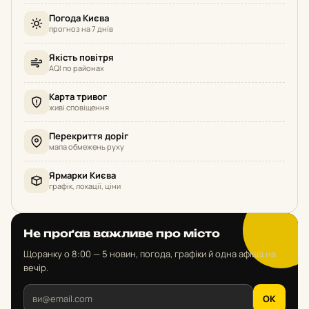
Погода Києва
прогноз на 7 днів
Якість повітря
AQI по районах
Карта тривог
живі сповіщення
Перекриття доріг
мапа обмежень руху
Ярмарки Києва
графік, локації, ціни
Не проґав важливе про місто
Щоранку о 8:00 — 5 новин, погода, графіки й одна афіша на
вечір.
OK