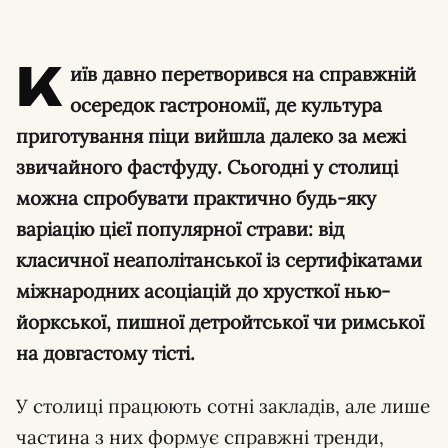
К
иїв давно перетворився на справжній
осередок гастрономії, де культура
приготування піци вийшла далеко за межі
звичайного фастфуду. Сьогодні у столиці
можна спробувати практично будь-яку
варіацію цієї популярної страви: від
класичної неаполітанської із сертифікатами
міжнародних асоціацій до хрусткої нью-
йоркської, пишної детройтської чи римської
на довгастому тісті.
У столиці працюють сотні закладів, але лише
частина з них формує справжні тренди,