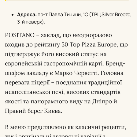
Адреса:
пр-т Павла Тичини, 1C (ТРЦ Silver Breeze,
3-й поверх).
POSITANO – заклад, що неодноразово
входив до рейтингу 50 Top Pizza Europe, що
підтверджує його високий статус на
європейській гастрономічній карті. Бренд-
шефом закладу є Марко Черветті. Головна
перевага піцерії – поєднання традиційної
неаполітанської печі, високих стандартів
якості та панорамного виду на Дніпро й
Правий берег Києва.
В меню представлено як класичні рецепти,
так і оригінальні авторські варіації з