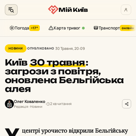
Мій Київ
Погода
Карта тривог
Транспорт
+17°
онлайн
Перейти
до
30 Травня, 20:09
НОВИНИ
ОПУБЛІКОВАНО
контенту
Київ
30 травня
:
загрози з повітря,
оновлена Бельгійська
алея
Олег Коваленко
2 хв читання
Редакція · Новини
У
центрі урочисто відкрили Бельгійську