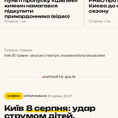
пункті пропуску «Шегині»
РНБО про 
киянин намагався
Києва до
підкупити
сезону
прикордонника (відео)
6 Серпня · 1 хв
5 Серпня · 2 хв
Головна
›
Новини
›
Київ 30 травня: загрози з повітря, оновлена Бельгійська алея
ЧИТАЙТЕ ДАЛІ
8 Серпня, 20:07
НОВИНИ
ОПУБЛІКОВАНО
Київ
8 серпня
:
удар
струмом дітей,