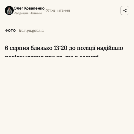
Олег Коваленко
1 хв читання
Редакція · Новини
kv.npu.gov.ua
ФОТО
6 серпня близько 13:20 до поліції надійшло
повідомлення про те, що в селищі
Коцюбинське невідомий чоловік кинув у
приміщення одного з комунальних
підприємств предмет, схожий на гранату.
Про це повідомили в поліції Київшини.
Обставини
конфлікту