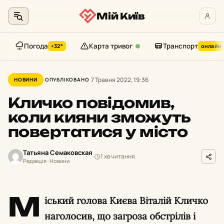
Мій Київ
Погода
Карта тривог
Транспорт
+32°
онлайн
Перейти
до
7 Травня 2022, 19:36
НОВИНИ
ОПУБЛІКОВАНО
контенту
Кличко повідомив,
коли кияни зможуть
повертатися у місто
Татьяна Семаковская
1 хв читання
Редакція · Новини
М
іський голова Києва Віталій Кличко
наголосив, що загроза обстрілів і