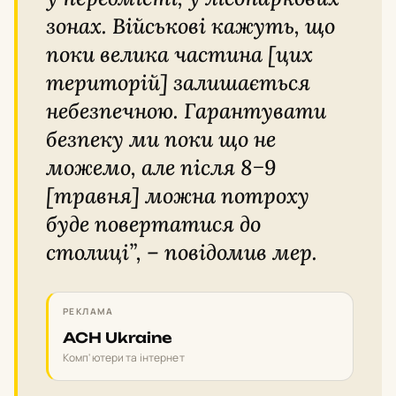
зонах. Військові кажуть, що
поки велика частина [цих
територій] залишається
небезпечною. Гарантувати
безпеку ми поки що не
можемо, але після 8−9
[травня] можна потроху
буде повертатися до
столиці”, – повідомив мер.
РЕКЛАМА
ACH Ukraine
Комп'ютери та інтернет