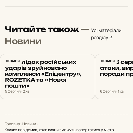
Читайте також
—
Усі матеріали
розділу
Новини
Внаслідок російських
НОВИНИ
Київ 6 сер
НОВИНИ
ударів зруйновано
атаки, вир
комплекси «Епіцентру»,
поради пр
ROZETKA та «Нової
пошти»
5 Серпня · 2 хв
6 Серпня · 1 хв
Головна
›
Новини
›
Кличко повідомив, коли кияни зможуть повертатися у місто