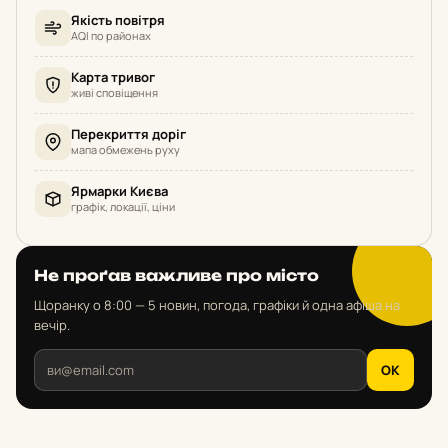
Якість повітря
AQI по районах
Карта тривог
живі сповіщення
Перекриття доріг
мапа обмежень руху
Ярмарки Києва
графік, локації, ціни
Не проґав важливе про місто
Щоранку о 8:00 — 5 новин, погода, графіки й одна афіша на
вечір.
OK