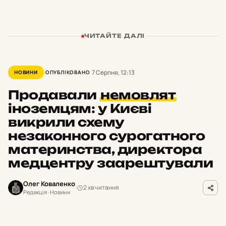
ЧИТАЙТЕ ДАЛІ
7 Серпня, 12:13
НОВИНИ
ОПУБЛІКОВАНО
Продавали
немовлят
іноземцям: у Києві
викрили схему
незаконного сурогатного
материнства, директора
медцентру заарештували
Олег Коваленко
2 хв читання
Редакція · Новини