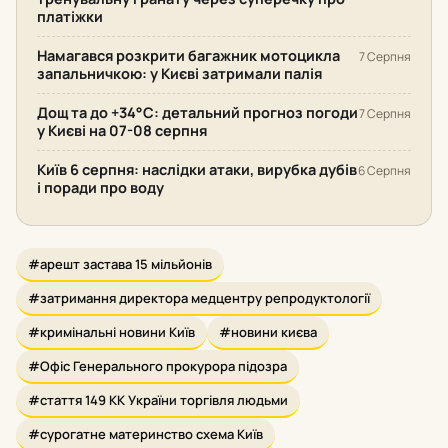
платіжки
Намагався розкрити багажник мотоцикла
7 Серпня
запальничкою: у Києві затримали палія
Дощ та до +34°С: детальний прогноз погоди
7 Серпня
у Києві на 07-08 серпня
Київ 6 серпня: наслідки атаки, вирубка дубів
6 Серпня
і поради про воду
#арешт застава 15 мільйонів
#затримання директора медцентру репродуктології
#кримінальні новини Київ
#новини києва
#Офіс Генерального прокурора підозра
#стаття 149 КК України торгівля людьми
#сурогатне материнство схема Київ