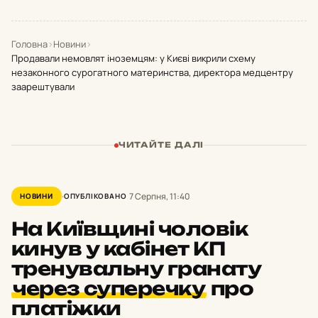
Головна
›
Новини
›
Продавали немовлят іноземцям: у Києві викрили схему
незаконного сурогатного материнства, директора медцентру
заарештували
ЧИТАЙТЕ ДАЛІ
7 Серпня, 11:40
НОВИНИ
ОПУБЛІКОВАНО
На Київщині чоловік
кинув у кабінет КП
тренувальну гранату
через суперечку
про
платіжки