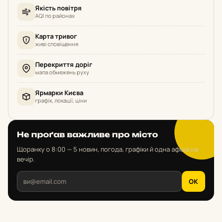
Якість повітря
AQI по районах
Карта тривог
живі сповіщення
Перекриття доріг
мапа обмежень руху
Ярмарки Києва
графік, локації, ціни
Не проґав важливе про місто
Щоранку о 8:00 — 5 новин, погода, графіки й одна афіша на
вечір.
OK