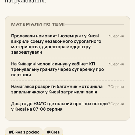
патрулювання.
МАТЕРІАЛИ ПО ТЕМІ
Продавали немовлят іноземцям: у Києві
7 Серпня
викрили схему незаконного сурогатного
материнства, директора медцентру
заарештували
На Київщині чоловік кинув у кабінет КП
7 Серпня
тренувальну гранату через суперечку про
платіжки
Намагався розкрити багажник мотоцикла
7 Серпня
запальничкою: у Києві затримали палія
Дощ та до +34°С: детальний прогноз погоди
7 Серпня
у Києві на 07-08 серпня
#Війна з росією
#Киев