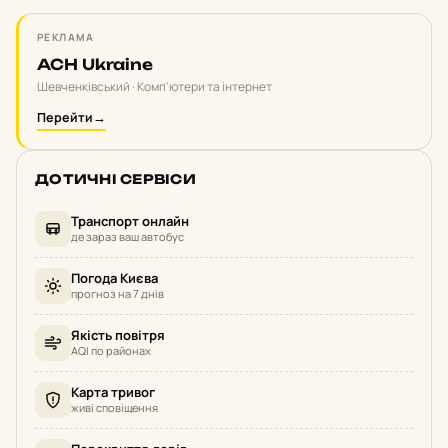
РЕКЛАМА
ACH Ukraine
Шевченківський · Комп'ютери та інтернет
Перейти
→
ДОТИЧНІ СЕРВІСИ
Транспорт онлайн
де зараз ваш автобус
Погода Києва
прогноз на 7 днів
Якість повітря
AQI по районах
Карта тривог
живі сповіщення