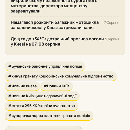
викрили схему незаконного сурогатного
материнства, директора медцентру
заарештували
Намагався розкрити багажник мотоцикла
7 Серпня
запальничкою: у Києві затримали палія
Дощ та до +34°С: детальний прогноз погоди
7 Серпня
у Києві на 07-08 серпня
#Бучанське районне управління поліції
#кинув гранату Коцюбинське комунальне підприємство
#новини києва
#Новини Київ
#новини Київщина надзвичайні події
#стаття 296 КК України хуліганство
#суперечка через платіжки граната поліція