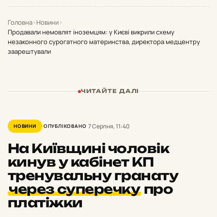
Головна
›
Новини
›
Продавали немовлят іноземцям: у Києві викрили схему
незаконного сурогатного материнства, директора медцентру
заарештували
ЧИТАЙТЕ ДАЛІ
7 Серпня, 11:40
НОВИНИ
ОПУБЛІКОВАНО
На Київщині чоловік
кинув у кабінет КП
тренувальну гранату
через суперечку
про
платіжки