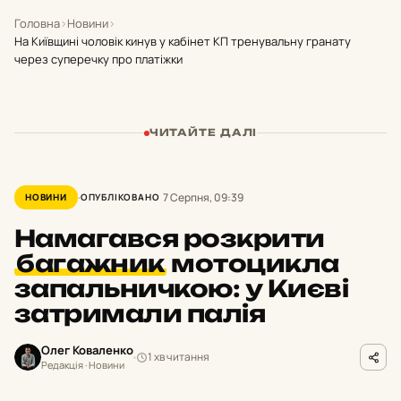
Головна
›
Новини
›
На Київщині чоловік кинув у кабінет КП тренувальну гранату
через суперечку про платіжки
ЧИТАЙТЕ ДАЛІ
7 Серпня, 09:39
НОВИНИ
ОПУБЛІКОВАНО
Намагався розкрити
багажник
мотоцикла
запальничкою: у Києві
затримали палія
Олег Коваленко
1 хв читання
Редакція · Новини