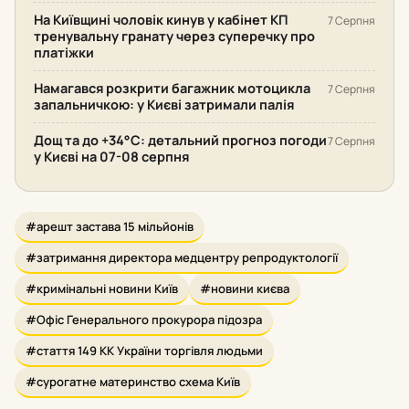
На Київщині чоловік кинув у кабінет КП
7 Серпня
тренувальну гранату через суперечку про
платіжки
Намагався розкрити багажник мотоцикла
7 Серпня
запальничкою: у Києві затримали палія
Дощ та до +34°С: детальний прогноз погоди
7 Серпня
у Києві на 07-08 серпня
#арешт застава 15 мільйонів
#затримання директора медцентру репродуктології
#кримінальні новини Київ
#новини києва
#Офіс Генерального прокурора підозра
#стаття 149 КК України торгівля людьми
#сурогатне материнство схема Київ