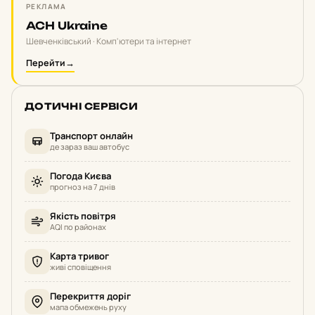
РЕКЛАМА
ACH Ukraine
Шевченківський · Комп'ютери та інтернет
Перейти
→
ДОТИЧНІ СЕРВІСИ
Транспорт онлайн
де зараз ваш автобус
Погода Києва
прогноз на 7 днів
Якість повітря
AQI по районах
Карта тривог
живі сповіщення
Перекриття доріг
мапа обмежень руху