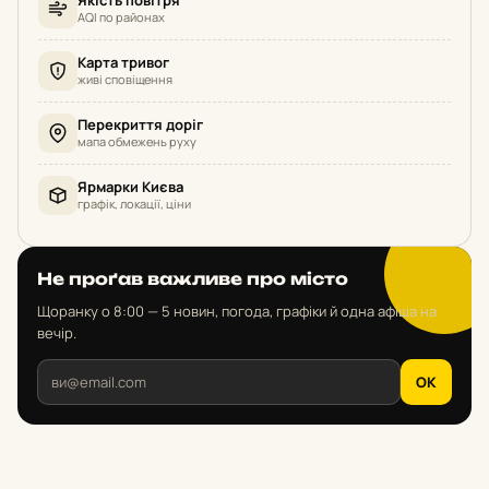
AQI по районах
Карта тривог
живі сповіщення
Перекриття доріг
мапа обмежень руху
Ярмарки Києва
графік, локації, ціни
Не проґав важливе про місто
Щоранку о 8:00 — 5 новин, погода, графіки й одна афіша на
вечір.
OK