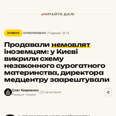
ЧИТАЙТЕ ДАЛІ
7 Серпня, 12:13
НОВИНИ
ОПУБЛІКОВАНО
Продавали
немовлят
іноземцям: у Києві
викрили схему
незаконного сурогатного
материнства, директора
медцентру заарештували
Олег Коваленко
2 хв читання
Редакція · Новини