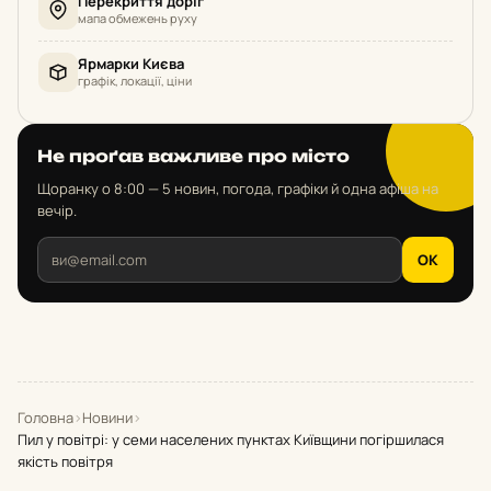
Перекриття доріг
мапа обмежень руху
Ярмарки Києва
графік, локації, ціни
Не проґав важливе про місто
Щоранку о 8:00 — 5 новин, погода, графіки й одна афіша на
вечір.
OK
Головна
›
Новини
›
Пил у повітрі: у семи населених пунктах Київщини погіршилася
якість повітря