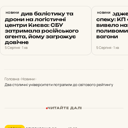
Наводив балістику та
НОВИНИ
Охолодже
НОВИНИ
дрони на логістичні
спеку: КП
центри Києва: СБУ
вивело н
затримала російського
поливоми
агента, йому загрожує
вагони
довічне
5 Серпня · 1 хв
5 Серпня · 1 хв
Головна
›
Новини
›
Два столичні університети потрапили до світового рейтингу
ЧИТАЙТЕ ДАЛІ