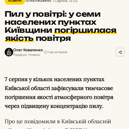
7 Серпня, 13:03
НОВИНИ
ОПУБЛІКОВАНО
Пил у повітрі: у семи
населених пунктах
Київщини
погіршилася
якість
повітря
Олег Коваленко
1 хв читання
Редакція · Новини
7 серпня у кількох населених пунктах
Київської області зафіксували тимчасове
погіршення якості атмосферного повітря
через підвищену концентрацію пилу.
Про це повідомили в Київській обласній