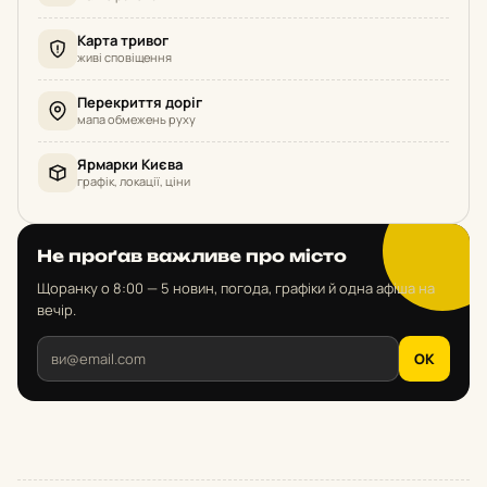
Карта тривог
живі сповіщення
Перекриття доріг
мапа обмежень руху
Ярмарки Києва
графік, локації, ціни
Не проґав важливе про місто
Щоранку о 8:00 — 5 новин, погода, графіки й одна афіша на
вечір.
OK