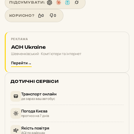
ПІДСУМУВАТИ:
0
0
КОРИСНО?
РЕКЛАМА
ACH Ukraine
Шевченківський · Комп'ютери та інтернет
Перейти
→
ДОТИЧНІ СЕРВІСИ
Транспорт онлайн
де зараз ваш автобус
Погода Києва
прогноз на 7 днів
Якість повітря
AQI по районах