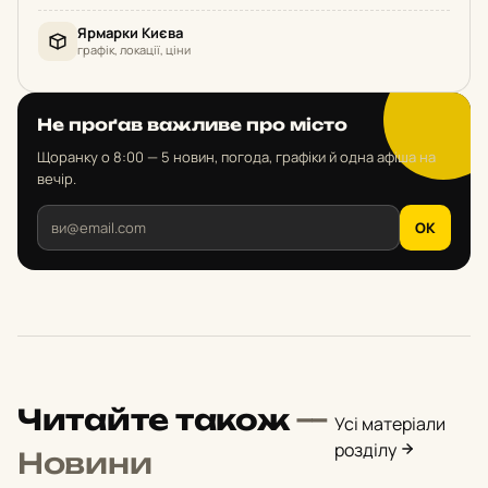
Ярмарки Києва
графік, локації, ціни
Не проґав важливе про місто
Щоранку о 8:00 — 5 новин, погода, графіки й одна афіша на
вечір.
OK
Читайте також
—
Усі матеріали
розділу
Новини