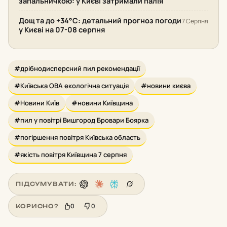
запальничкою: у Києві затримали палія
Дощ та до +34°С: детальний прогноз погоди
7 Серпня
у Києві на 07-08 серпня
#дрібнодисперсний пил рекомендації
#Київська ОВА екологічна ситуація
#новини києва
#Новини Київ
#новини Київщина
#пил у повітрі Вишгород Бровари Боярка
#погіршення повітря Київська область
#якість повітря Київщина 7 серпня
ПІДСУМУВАТИ:
0
0
КОРИСНО?