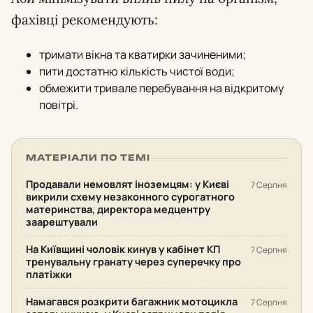
фахівці рекомендують:
тримати вікна та кватирки зачиненими;
пити достатню кількість чистої води;
обмежити тривале перебування на відкритому
повітрі.
МАТЕРІАЛИ ПО ТЕМІ
Продавали немовлят іноземцям: у Києві
7 Серпня
викрили схему незаконного сурогатного
материнства, директора медцентру
заарештували
На Київщині чоловік кинув у кабінет КП
7 Серпня
тренувальну гранату через суперечку про
платіжки
Намагався розкрити багажник мотоцикла
7 Серпня