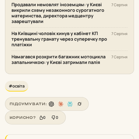
Продавали немовлят іноземцям: у Києві
7 Серпня
викрили схему незаконного сурогатного
материнства, директора медцентру
заарештували
На Київщині чоловік кинув у кабінет КП
7 Серпня
тренувальну гранату через суперечку про
платіжки
Намагався розкрити багажник мотоцикла
7 Серпня
запальничкою: у Києві затримали палія
#освіта
ПІДСУМУВАТИ:
0
0
КОРИСНО?