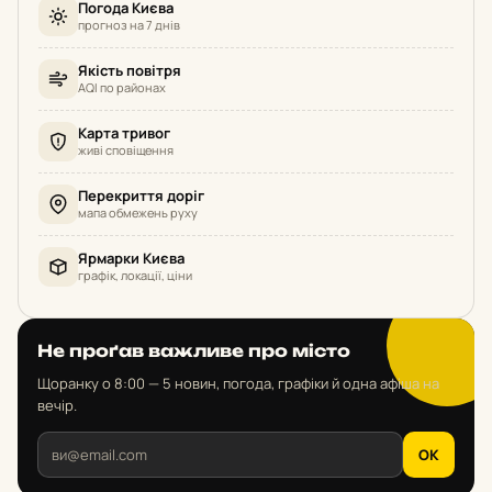
Погода Києва
прогноз на 7 днів
Якість повітря
AQI по районах
Карта тривог
живі сповіщення
Перекриття доріг
мапа обмежень руху
Ярмарки Києва
графік, локації, ціни
Не проґав важливе про місто
Щоранку о 8:00 — 5 новин, погода, графіки й одна афіша на
вечір.
OK