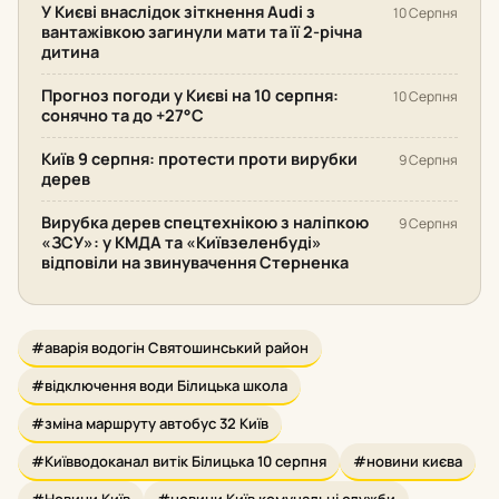
У Києві внаслідок зіткнення Audi з
10 Серпня
вантажівкою загинули мати та її 2-річна
дитина
Прогноз погоди у Києві на 10 серпня:
10 Серпня
сонячно та до +27°С
Київ 9 серпня: протести проти вирубки
9 Серпня
дерев
Вирубка дерев спецтехнікою з наліпкою
9 Серпня
«ЗСУ»: у КМДА та «Київзеленбуді»
відповіли на звинувачення Стерненка
#аварія водогін Святошинський район
#відключення води Білицька школа
#зміна маршруту автобус 32 Київ
#Київводоканал витік Білицька 10 серпня
#новини києва