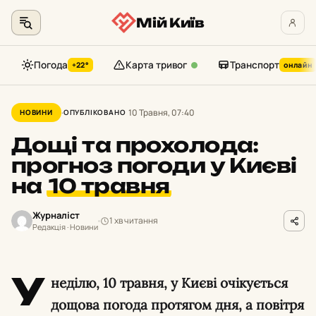
Мій Київ
Погода
Карта тривог
Транспорт
+22°
онлайн
Перейти
до
10 Травня, 07:40
НОВИНИ
ОПУБЛІКОВАНО
контенту
Дощі та прохолода:
прогноз погоди у Києві
на
10 травня
Журналіст
1 хв читання
Редакція · Новини
У
неділю, 10 травня, у Києві очікується
дощова погода протягом дня, а повітря