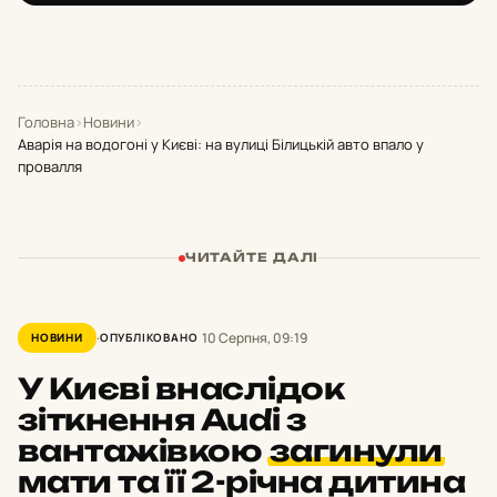
Головна
›
Новини
›
Аварія на водогоні у Києві: на вулиці Білицькій авто впало у
провалля
ЧИТАЙТЕ ДАЛІ
10 Серпня, 09:19
НОВИНИ
ОПУБЛІКОВАНО
У Києві внаслідок
зіткнення Audi з
вантажівкою
загинули
мати та її 2-річна дитина