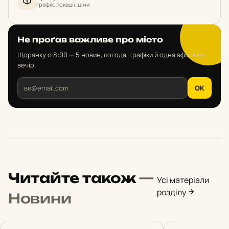
графік, локації, ціни
Не проґав важливе про місто
Щоранку о 8:00 — 5 новин, погода, графіки й одна афіша на
вечір.
OK
Читайте також
—
Усі матеріали
розділу
Новини