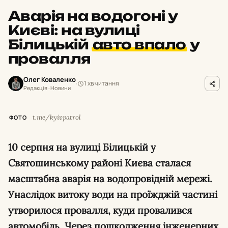
Аварія на водогоні у
Києві: на вулиці
Білицькій
авто впало
у
провалля
Олег Коваленко
1 хв читання
Редакція · Новини
t.me/kyivpatrol
ФОТО
10 серпня на вулиці Білицькій у
Святошинському районі Києва сталася
масштабна аварія на водопровідній мережі.
Унаслідок витоку води на проїжджій частині
утворилося провалля, куди провалився
автомобіль. Через пошкодження інженерних