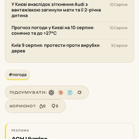
У Києві внаслідок зіткнення Audi з
10 Серпня
вантажівкою загинули мати та її 2-річна
дитина
Прогноз погоди у Києві на 10 серпня:
10 Серпня
сонячно та до +27°С
Київ 9 серпня: протести проти вирубки
9 Серпня
дерев
#погода
ПІДСУМУВАТИ:
0
0
КОРИСНО?
РЕКЛАМА
ACH Ukraine