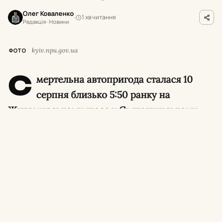
Олег Коваленко
1 хв читання
Редакція · Новини
kyiv.npu.gov.ua
ФОТО
С
мертельна автопригода сталася 10
серпня близько 5:50 ранку на
Житомирському шосе у Святошинському
районі столиці. Унаслідок зіткнення
легковика з вантажівкою загинули двоє
пасажирів.
Про це повідомили в поліції Києва.
Перебіг аварії та стан