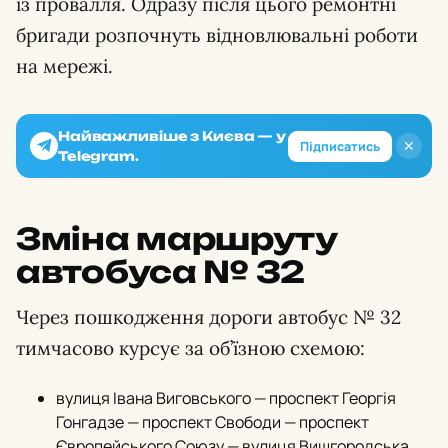
із провалля. Одразу після цього ремонтні
бригади розпочнуть відновлювальні роботи
на мережі.
Найважливіше з Києва — у
✕
Підписатись
Telegram.
Зміна маршруту
автобуса № 32
Через пошкодження дороги автобус № 32
тимчасово курсує за об’їзною схемою:
вулиця Івана Виговського — проспект Георгія
Гонгадзе — проспект Свободи — проспект
Європейського Союзу — вулиця Вишгородська