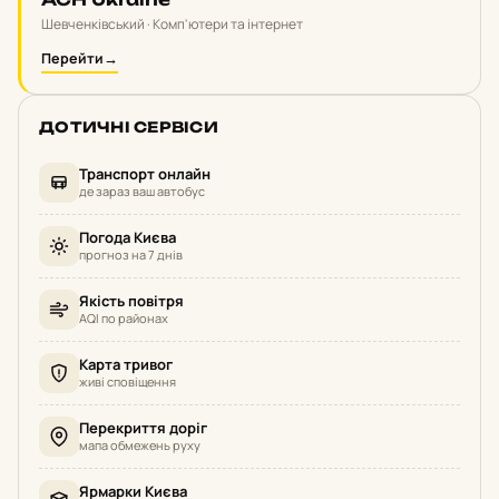
Шевченківський · Комп'ютери та інтернет
Перейти
→
ДОТИЧНІ СЕРВІСИ
Транспорт онлайн
де зараз ваш автобус
Погода Києва
прогноз на 7 днів
Якість повітря
AQI по районах
Карта тривог
живі сповіщення
Перекриття доріг
мапа обмежень руху
Ярмарки Києва