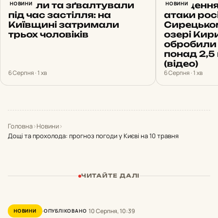
Напали та зґвалтували
НОВИНИ
Очищення
НОВИНИ
під час застілля: на
атаки росі
Київщині затримали
Сирецько
трьох чоловіків
озері Кир
обробили
понад 2,5 
(відео)
6 Серпня · 1 хв
6 Серпня · 1 хв
Головна
›
Новини
›
Дощі та прохолода: прогноз погоди у Києві на 10 травня
ЧИТАЙТЕ ДАЛІ
10 Серпня, 10:39
НОВИНИ
ОПУБЛІКОВАНО