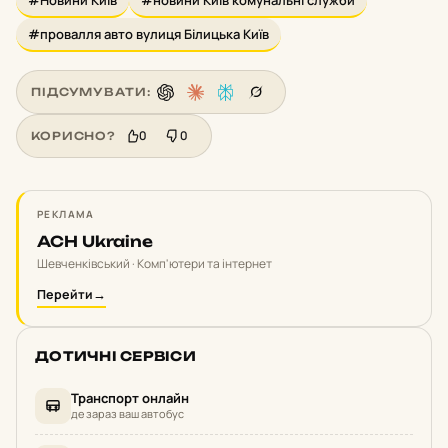
#Новини Київ
#новини Київ комунальні служби
#провалля авто вулиця Білицька Київ
ПІДСУМУВАТИ:
0
0
КОРИСНО?
РЕКЛАМА
ACH Ukraine
Шевченківський · Комп'ютери та інтернет
Перейти
→
ДОТИЧНІ СЕРВІСИ
Транспорт онлайн
де зараз ваш автобус