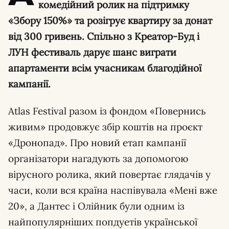
комедійний ролик на підтримку
«Збору 150%» та розігрує квартиру за донат
від 300 гривень. Спільно з Креатор-Буд і
ЛУН фестиваль дарує шанс виграти
апартаменти всім учасникам благодійної
кампанії.
Atlas Festival разом із фондом «Повернись
живим» продовжує збір коштів на проєкт
«Дронопад». Про новий етап кампанії
організатори нагадують за допомогою
вірусного ролика, який повертає глядачів у
часи, коли вся країна наспівувала «Мені вже
20», а Дантес і Олійник були одним із
найпопулярніших попдуетів української