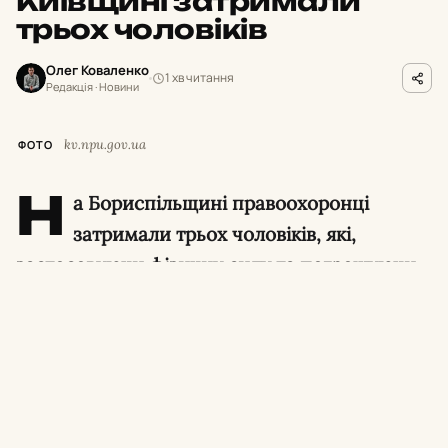
Київщині затримали
трьох чоловіків
Олег Коваленко
1 хв читання
Редакція · Новини
kv.npu.gov.ua
ФОТО
Н
а Бориспільщині правоохоронці
затримали трьох чоловіків, які,
застосовуючи фізичну силу та погрожуючи
розправою, зґвалтували 21-річну дівчину. За
скоєне фігурантам загрожує до 12 років
позбавлення волі.
Про це повідомили в поліції Київщини.