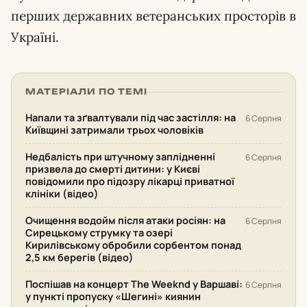
перших державних ветеранських просторів в
Україні.
МАТЕРІАЛИ ПО ТЕМІ
Напали та зґвалтували під час застілля: на
6 Серпня
Київщині затримали трьох чоловіків
Недбалість при штучному заплідненні
6 Серпня
призвела до смерті дитини: у Києві
повідомили про підозру лікарці приватної
клініки (відео)
Очищення водойм після атаки росіян: на
6 Серпня
Сирецькому струмку та озері
Кирилівському обробили сорбентом понад
2,5 км берегів (відео)
Поспішав на концерт The Weeknd у Варшаві:
6 Серпня
у пункті пропуску «Шегині» киянин