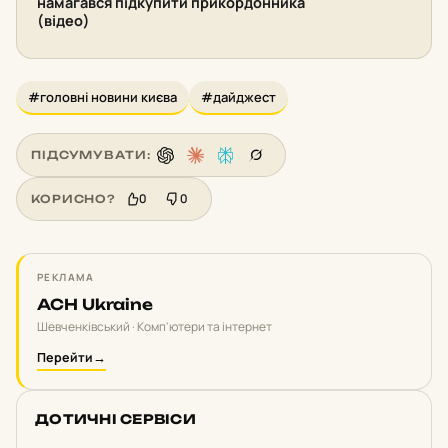
намагався підкупити прикордонника
(відео)
#головні новини києва
#дайджест
ПІДСУМУВАТИ:
0
0
КОРИСНО?
РЕКЛАМА
ACH Ukraine
Шевченківський · Комп'ютери та інтернет
Перейти
→
ДОТИЧНІ СЕРВІСИ