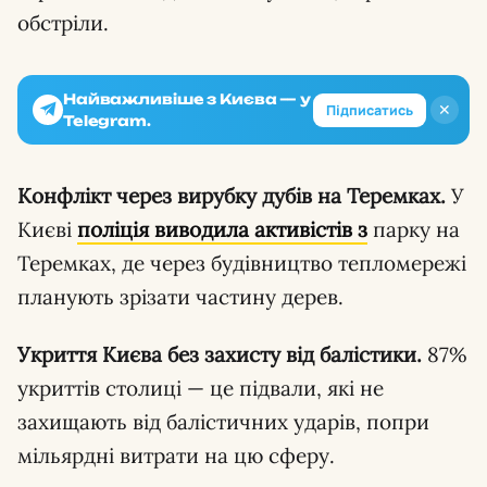
обстріли.
Найважливіше з Києва — у
✕
Підписатись
Telegram.
Конфлікт через вирубку дубів на Теремках.
У
Києві
поліція виводила активістів з
парку на
Теремках, де через будівництво тепломережі
планують зрізати частину дерев.
Укриття Києва без захисту від балістики.
87%
укриттів столиці — це підвали, які не
захищають від балістичних ударів, попри
мільярдні витрати на цю сферу.