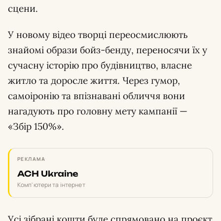
сцени.
У новому відео творці переосмислюють
знайомі образи бойз-бенду, переносячи їх у
сучасну історію про будівництво, власне
житло та доросле життя. Через гумор,
самоіронію та впізнавані обличчя вони
нагадують про головну мету кампанії —
«Збір 150%».
РЕКЛАМА
ACH Ukraine
Комп'ютери та інтернет
Усі зібрані кошти буде спрямовано на проєкт