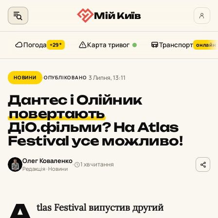
Мій Київ
Погода
Карта тривог
Транспорт
+29°
онлайн
Перейти
до
3 Липня, 13:11
НОВИНИ
ОПУБЛІКОВАНО
контенту
Дантес і Олійник
повертають
ДіО.фільми? На Atlas
Festival усе можливо!
Олег Коваленко
1 хв читання
Редакція · Новини
A
tlas Festival випустив другий