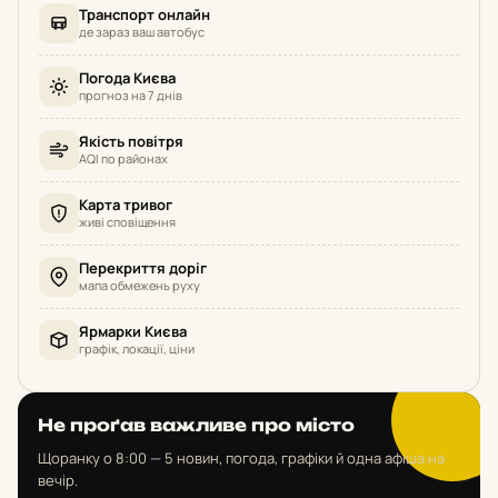
Транспорт онлайн
де зараз ваш автобус
Погода Києва
прогноз на 7 днів
Якість повітря
AQI по районах
Карта тривог
живі сповіщення
Перекриття доріг
мапа обмежень руху
Ярмарки Києва
графік, локації, ціни
Не проґав важливе про місто
Щоранку о 8:00 — 5 новин, погода, графіки й одна афіша на
вечір.