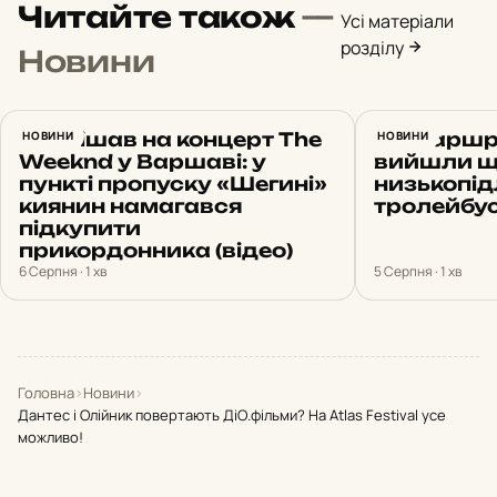
Читайте також
—
Усі матеріали
розділу
Новини
Поспішав на концерт The
НОВИНИ
На маршр
НОВИНИ
Weeknd у Варшаві: у
вийшли щ
пункті пропуску «Шегині»
низькопід
киянин намагався
тролейбус
підкупити
прикордонника (відео)
6 Серпня · 1 хв
5 Серпня · 1 хв
Головна
›
Новини
›
Дантес і Олійник повертають ДіО.фільми? На Atlas Festival усе
можливо!