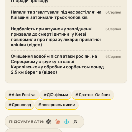
і поради про воду
Напали та зґвалтували під час застілля: на
6 Серпня
Київщині затримали трьох чоловіків
Недбалість при штучному заплідненні
6 Серпня
призвела до смерті дитини: у Києві
повідомили про підозру лікарці приватної
клініки (відео)
Очищення водойм після атаки росіян: на
6 Серпня
Сирецькому струмку та озері
Кирилівському обробили сорбентом понад
2,5 км берегів (відео)
#Atlas Festival
#ДіО.фільми
#Дантес і Олійник
#Дронопад
#повернись живим
ПІДСУМУВАТИ: