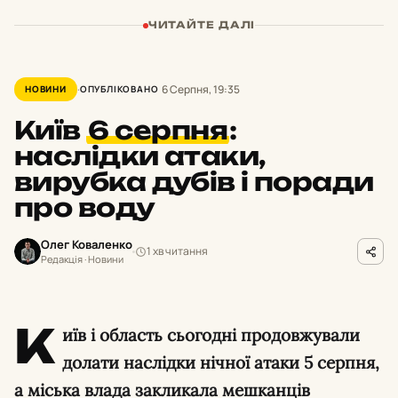
ЧИТАЙТЕ ДАЛІ
6 Серпня, 19:35
НОВИНИ
ОПУБЛІКОВАНО
Київ
6 серпня
:
наслідки атаки,
вирубка дубів і поради
про воду
Олег Коваленко
1 хв читання
Редакція · Новини
К
иїв і область сьогодні продовжували
долати наслідки нічної атаки 5 серпня,
а міська влада закликала мешканців