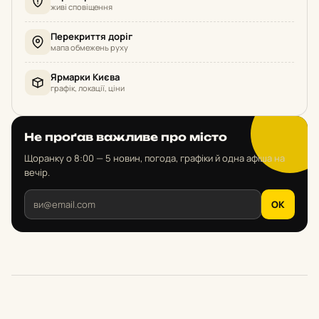
живі сповіщення
Перекриття доріг
мапа обмежень руху
Ярмарки Києва
графік, локації, ціни
Не проґав важливе про місто
Щоранку о 8:00 — 5 новин, погода, графіки й одна афіша на
вечір.
OK