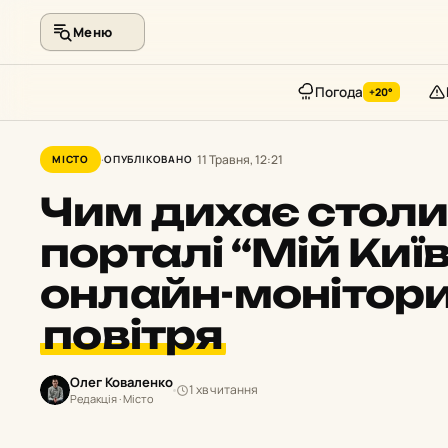
Меню
Погода
+20°
Перейти
до
11 Травня, 12:21
МІСТО
ОПУБЛІКОВАНО
контенту
Чим дихає столи
порталі “Мій Киї
онлайн-монітор
повітря
Олег Коваленко
1 хв читання
Редакція · Місто