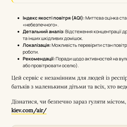
Індекс якості повітря (AQI):
Миттєва оцінка ста
«небезпечного».
Детальний аналіз:
Відстеження концентрації др
та інших шкідливих домішок.
Локалізація:
Можливість перевірити стан повітря
роботи.
Рекомендації:
Поради щодо активностей на вули
або провітрювати оселю).
Цей сервіс є незамінним для людей із рес
батьків з маленькими дітьми та всіх, хто ве
Дізнатися, чи безпечно зараз гуляти місто
kiev.com/air/