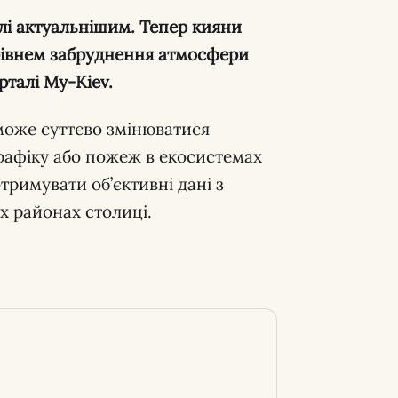
алі актуальнішим. Тепер кияни
 рівнем забруднення атмосфери
рталі My-Kiev.
 може суттєво змінюватися
трафіку або пожеж в екосистемах
тримувати об’єктивні дані з
х районах столиці.