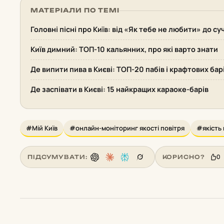
МАТЕРІАЛИ ПО ТЕМІ
Головні пісні про Київ: від «Як тебе не любити» до су
Київ димний: ТОП-10 кальянних, про які варто знати
Де випити пива в Києві: ТОП-20 пабів і крафтових бар
Де заспівати в Києві: 15 найкращих караоке-барів
#Мій Київ
#онлайн-моніторинг якості повітря
#якість 
0
ПІДСУМУВАТИ:
КОРИСНО?