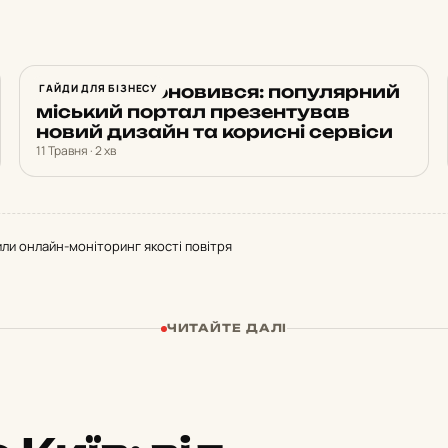
«Мій Київ» оновився: популярний
ГАЙДИ ДЛЯ БІЗНЕСУ
міський портал презентував
новий дизайн та корисні сервіси
11 Травня · 2 хв
или онлайн-моніторинг якості повітря
ЧИТАЙТЕ ДАЛІ