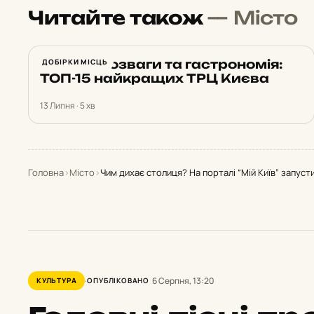
Читайте також
— Місто
Шопінг, розваги та гастрономія:
ДОБІРКИ МІСЦЬ
ТОП-15 найкращих ТРЦ Києва
13 Липня · 5 хв
Головна
›
Місто
›
Чим дихає столиця? На порталі “Мій Київ” запуст
6 Серпня, 13:20
КУЛЬТУРА
ОПУБЛІКОВАНО