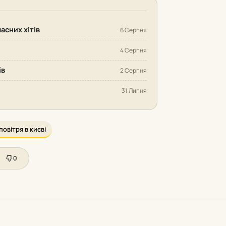
часних хітів
6 Серпня
4 Серпня
ів
2 Серпня
31 Липня
повітря в києві
0