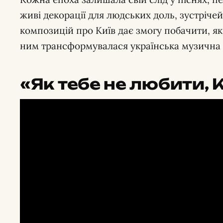
живі декорації для людських доль, зустрічей
композицій про Київ дає змогу побачити, як 
ним трансформувалася українська музична 
«Як тебе не любити, 