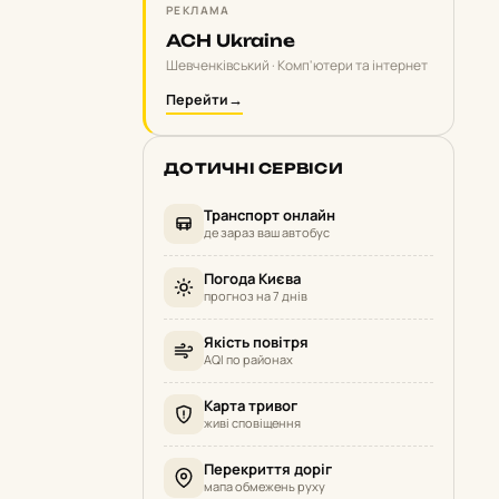
РЕКЛАМА
ACH Ukraine
Шевченківський · Комп'ютери та інтернет
Перейти
→
ДОТИЧНІ СЕРВІСИ
Транспорт онлайн
де зараз ваш автобус
Погода Києва
прогноз на 7 днів
Якість повітря
AQI по районах
Карта тривог
живі сповіщення
Перекриття доріг
мапа обмежень руху