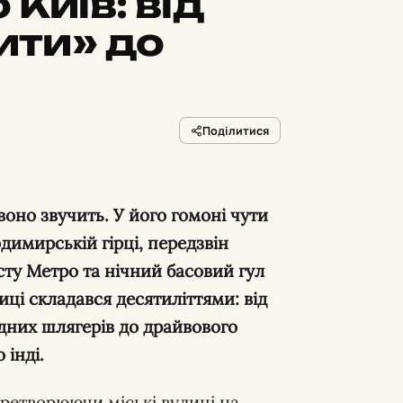
 Київ: від
ити» до
Поділитися
 воно звучить. У його гомоні чути
димирській гірці, передзвін
осту Метро та нічний басовий гул
ці складався десятиліттями: від
адних шлягерів до драйвового
 інді.
еретворюючи міські вулиці на