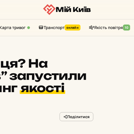
Мій Київ
Карта тривог
Транспорт
Якість повітря
онлайн
10
ця? На
в” запустили
инг
якості
Поділитися