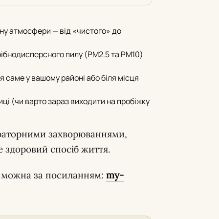
ну атмосфери — від «чистого» до
ібнодисперсного пилу (PM2.5 та PM10)
 саме у вашому районі або біля місця
ці (чи варто зараз виходити на пробіжку
піраторними захворюваннями,
де здоровий спосіб життя.
м, можна за посиланням:
my-