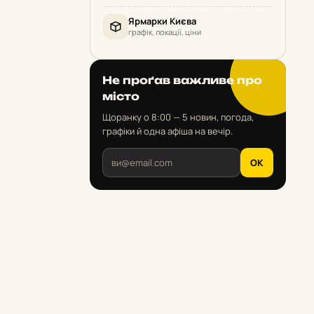
Ярмарки Києва
графік, локації, ціни
Не проґав важливе про
місто
Щоранку о 8:00 — 5 новин, погода,
графіки й одна афіша на вечір.
OK