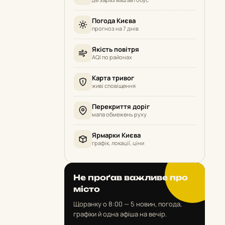
Погода Києва
прогноз на 7 днів
Якість повітря
AQI по районах
Карта тривог
живі сповіщення
Перекриття доріг
мапа обмежень руху
Ярмарки Києва
графік, локації, ціни
Не проґав важливе про
місто
Щоранку о 8:00 — 5 новин, погода,
графіки й одна афіша на вечір.