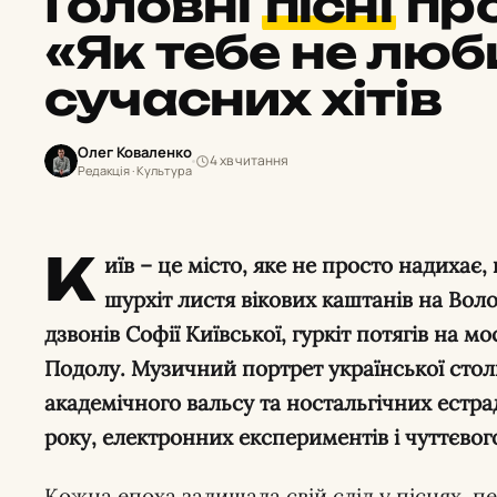
Головні
пісні
про
«Як тебе не люб
сучасних хітів
Олег Коваленко
4 хв читання
Редакція · Культура
К
иїв – це місто, яке не просто надихає,
шурхіт листя вікових каштанів на Воло
дзвонів Софії Київської, гуркіт потягів на м
Подолу. Музичний портрет української столи
академічного вальсу та ностальгічних естр
року, електронних експериментів і чуттєвого
Кожна епоха залишала свій слід у піснях, п