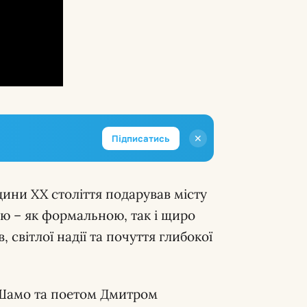
✕
Підписатись
дини XX століття подарував місту
ою – як формальною, так і щиро
 світлої надії та почуття глибокої
 Шамо та поетом Дмитром