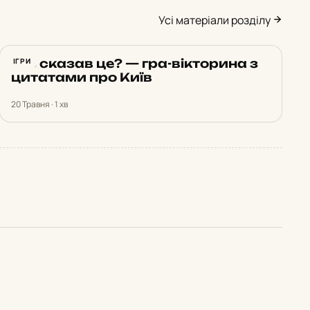
Усі матеріали розділу
Хто сказав це? — гра-вікторина з
ІГРИ
цитатами про Київ
20 Травня · 1 хв