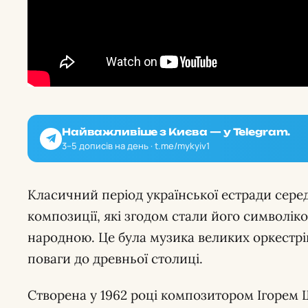
Найважливіше з Києва — у Telegram.
3–5 дописів на день · t.me/mykyiv1
Класичний період української естради сере
композиції, які згодом стали його символік
народною. Це була музика великих оркестрів,
поваги до древньої столиці.
Створена у 1962 році композитором Ігорем