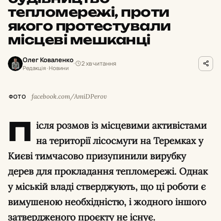
тепломережі, проти
якого протестували
місцеві мешканці
Олег Коваленко
2 хв читання
Редакція · Новини
facebook.com/AmiDPerov
ФОТО
П
ісля розмов із місцевими активістами
на території лісосмуги на Теремках у
Києві тимчасово призупинили вирубку
дерев для прокладання тепломережі. Однак
у міській владі стверджують, що ці роботи є
вимушеною необхідністю, і жодного іншого
затвердженого проєкту не існує.