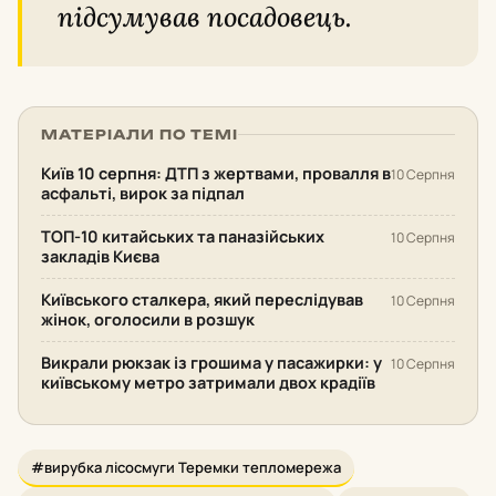
підсумував посадовець.
МАТЕРІАЛИ ПО ТЕМІ
Київ 10 серпня: ДТП з жертвами, провалля в
10 Серпня
асфальті, вирок за підпал
ТОП-10 китайських та паназійських
10 Серпня
закладів Києва
Київського сталкера, який переслідував
10 Серпня
жінок, оголосили в розшук
Викрали рюкзак із грошима у пасажирки: у
10 Серпня
київському метро затримали двох крадіїв
#вирубка лісосмуги Теремки тепломережа