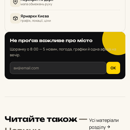
мапа обмежень руху
Ярмарки Києва
графік, локації, ціни
Не проґав важливе про місто
Щоранку о 8:00 — 5 новин, погода, графіки й одна афіша на
вечір.
OK
Читайте також
—
Усі матеріали
розділу