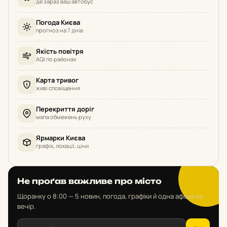
де зараз ваш автобус
Погода Києва
прогноз на 7 днів
Якість повітря
AQI по районах
Карта тривог
живі сповіщення
Перекриття доріг
мапа обмежень руху
Ярмарки Києва
графік, локації, ціни
Не проґав важливе про місто
Щоранку о 8:00 — 5 новин, погода, графіки й одна афіша на
вечір.