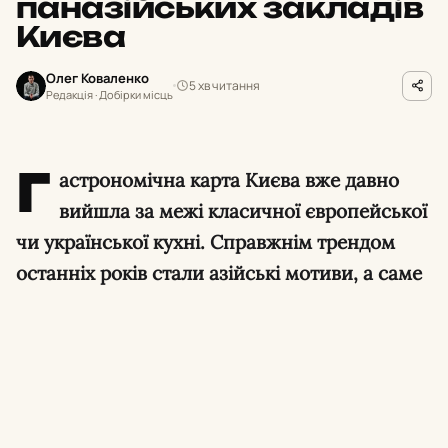
паназійських закладів
Києва
Олег Коваленко
5 хв читання
Редакція · Добірки місць
Г
астрономічна карта Києва вже давно
вийшла за межі класичної європейської
чи української кухні. Справжнім трендом
останніх років стали азійські мотиви, а саме
китайська кухня – від вуличного стрітфуду з
його вибуховими спеціями до вишуканих
ресторанів із качкою по-пекінськи та
авторськими коктейлями.