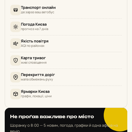
Транспорт онлайн
де зараз ваш автобус
Погода Києва
прогноз на 7 днів
Якість повітря
AQI по районах
Карта тривог
живі сповіщення
Перекриття доріг
мапа обмежень руху
Ярмарки Києва
графік, локації, ціни
Не проґав важливе про місто
Щоранку о 8:00 — 5 новин, погода, графіки й одна афіша на
вечір.