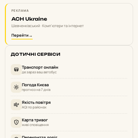
РЕКЛАМА
ACH Ukraine
Шевченківський · Комп'ютери та інтернет
Перейти
→
ДОТИЧНІ СЕРВІСИ
Транспорт онлайн
де зараз ваш автобус
Погода Києва
прогноз на 7 днів
Якість повітря
AQI по районах
Карта тривог
живі сповіщення
Перекриття доріг