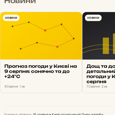
Новини
НОВИНИ
НОВИНИ
Прогноз погоди у Києві на
Дощ та до
9 серпня: сонячно та до
детальни
+24°С
погоди у 
серпня
9 Серпня · 1 хв
7 Серпня · 2 хв
Головна
›
Новини
›
15 травня в Києві оголошений Днем жалоби