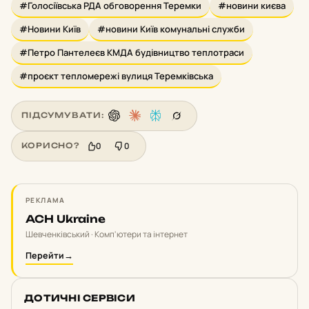
#Голосіївська РДА обговорення Теремки
#новини києва
#Новини Київ
#новини Київ комунальні служби
#Петро Пантелеєв КМДА будівництво теплотраси
#проєкт тепломережі вулиця Теремківська
ПІДСУМУВАТИ:
0
0
КОРИСНО?
РЕКЛАМА
ACH Ukraine
Шевченківський · Комп'ютери та інтернет
Перейти
→
ДОТИЧНІ СЕРВІСИ