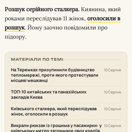
Розшук серійного сталкера.
Киянина, який
роками переслідував 11 жінок,
оголосили в
розшук
. Йому заочно повідомили про
підозру.
МАТЕРІАЛИ ПО ТЕМІ
На Теремках призупинили будівництво
10 Серпня
тепломережі, проти якого протестували
місцеві мешканці
ТОП-10 китайських та паназійських
10 Серпня
закладів Києва
Київського сталкера, який переслідував
10 Серпня
жінок, оголосили в розшук
Викрали рюкзак із грошима у пасажирки: у
10 Серпня
київському метро затримали двох крадіїв