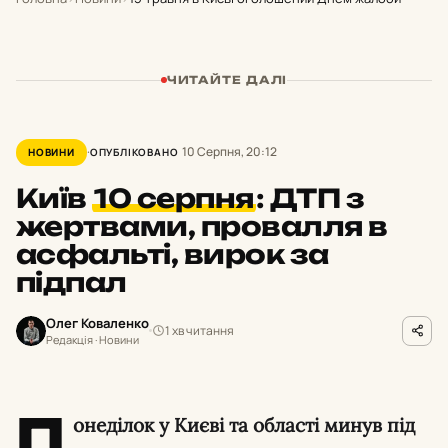
ЧИТАЙТЕ ДАЛІ
10 Серпня, 20:12
НОВИНИ
ОПУБЛІКОВАНО
Київ
10 серпня
:
ДТП з
жертвами, провалля в
асфальті, вирок за
підпал
Олег Коваленко
1 хв читання
Редакція · Новини
П
онеділок у Києві та області минув під