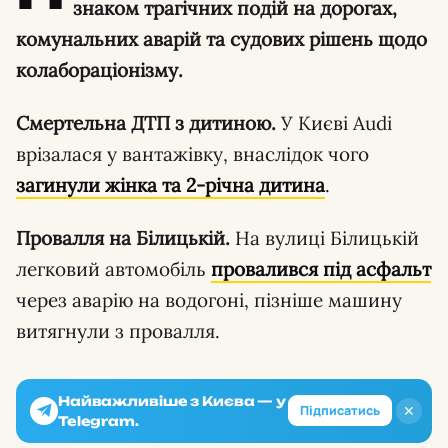
знаком трагічних подій на дорогах,
комунальних аварій та судових рішень щодо
колабораціонізму.
Смертельна ДТП з дитиною.
У Києві Audi
врізалася у вантажівку, внаслідок чого
загинули жінка та 2-річна дитина
.
Провалля на Білицькій.
На вулиці Білицькій
легковий автомобіль
провалився під асфальт
через аварію на водогоні, пізніше машину
витягнули з провалля.
Найважливіше з Києва — у
✕
Підписатись
Telegram.