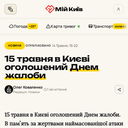
Мій Київ
Погода
Карта тривог
Транспорт
+23°
онлайн
Перейти
до
14 Травня, 16:22
НОВИНИ
ОПУБЛІКОВАНО
контенту
15 травня в Києві
оголошений
Днем
жалоби
Олег Коваленко
1 хв читання
Редакція · Новини
15 травня в Києві оголошений Днем жалоби.
В памʼять за жертвами наймасованішої атаки