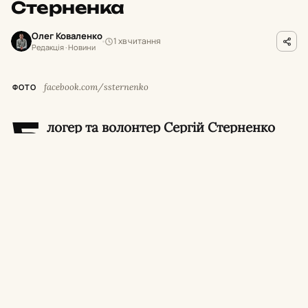
Стерненка
Олег Коваленко
1 хв читання
Редакція · Новини
facebook.com/ssternenko
ФОТО
Б
логер та волонтер Сергій Стерненко
заявив, що дерева на столичних
Теремках вирубують за допомогою
спецтехніки, яку Велика Британія нібито
передала на потреби Збройних сил України.
У Київській міській державній адміністрації
та комунальному об’єднанні «Київзеленбуд»
назвали ці слова «маніпуляцією».