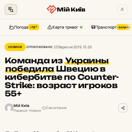
Мій Київ
Погода
Карта тривог
Транспорт
+16°
онлайн
Перейти
до
23 Вересня 2019, 15:20
НОВИНИ
ОПУБЛІКОВАНО
контенту
Команда из
Украины
победила
Швецию в
кибербитве по Counter-
Strike: возраст игроков
55+
Мій Київ
2 хв читання
Редакція · Новини