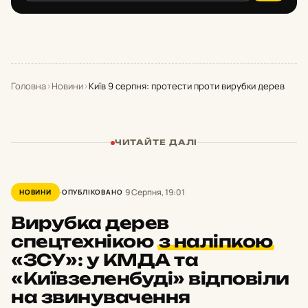
Головна
›
Новини
›
Київ 9 серпня: протести проти вирубки дерев
ЧИТАЙТЕ ДАЛІ
9 Серпня, 19:01
НОВИНИ
ОПУБЛІКОВАНО
Вирубка дерев
спецтехнікою
з наліпкою
«ЗСУ»: у КМДА та
«Київзеленбуді» відповіли
на звинувачення