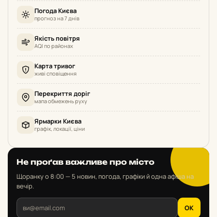
Погода Києва
прогноз на 7 днів
Якість повітря
AQI по районах
Карта тривог
живі сповіщення
Перекриття доріг
мапа обмежень руху
Ярмарки Києва
графік, локації, ціни
Не проґав важливе про місто
Щоранку о 8:00 — 5 новин, погода, графіки й одна афіша на
вечір.
OK