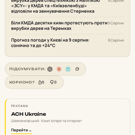
Вирубка дерев спецтехнікою з наліпкою
9 Серпня
«ЗСУ»: у КМДА та «Київзеленбуді»
відповіли на звинувачення Стерненка
Біля КМДА десятки киян протестують проти
9 Серпня
вирубки дерев на Теремках
Прогноз погоди у Києві на 9 серпня:
9 Серпня
сонячно та до +24°С
ПІДСУМУВАТИ:
0
0
КОРИСНО?
РЕКЛАМА
ACH Ukraine
Шевченківський · Комп'ютери та інтернет
Перейти
→