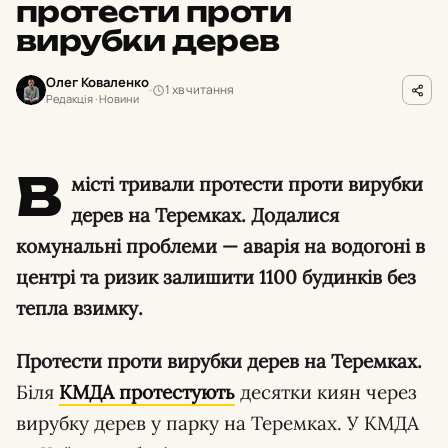
протести проти
вирубки дерев
Олег Коваленко
1 хв читання
Редакція · Новини
В
місті тривали протести проти вирубки
дерев на Теремках. Додалися
комунальні проблеми — аварія на водогоні в
центрі та ризик залишити 1100 будинків без
тепла взимку.
Протести проти вирубки дерев на Теремках.
Біля
КМДА протестують
десятки киян через
вирубку дерев у парку на Теремках. У КМДА