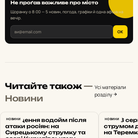
Не проґав важливе про місто
Щоранку о 8:00 — 5 новин, погода, графіки й одна афіша на
вечір.
OK
Читайте також
—
Усі матеріали
розділу
Новини
Очищення водойм після
НОВИНИ
Київ 8 се
НОВИНИ
атаки росіян: на
струмом д
Сирецькому струмку та
на Терем