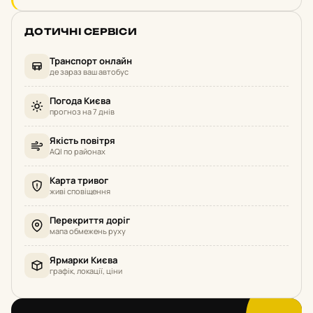
ДОТИЧНІ СЕРВІСИ
Транспорт онлайн
де зараз ваш автобус
Погода Києва
прогноз на 7 днів
Якість повітря
AQI по районах
Карта тривог
живі сповіщення
Перекриття доріг
мапа обмежень руху
Ярмарки Києва
графік, локації, ціни