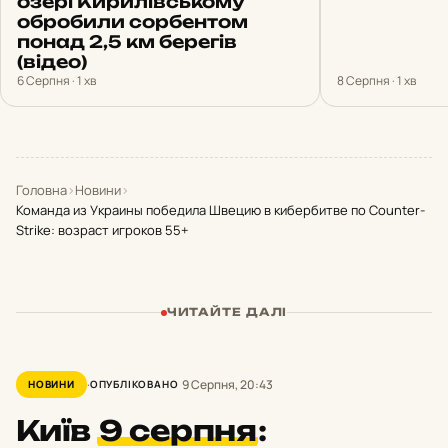
озері Кирилівському
обробили сорбентом
понад 2,5 км берегів
(відео)
6 Серпня · 1 хв
8 Серпня · 1 хв
Головна
›
Новини
›
Команда из Украины победила Швецию в кибербитве по Counter-
Strike: возраст игроков 55+
ЧИТАЙТЕ ДАЛІ
9 Серпня, 20:43
НОВИНИ
ОПУБЛІКОВАНО
Київ
9 серпня
: