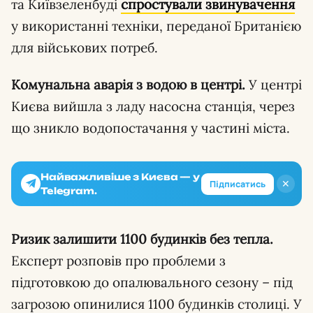
та Київзеленбуді
спростували звинувачення
у використанні техніки, переданої Британією
для військових потреб.
Комунальна аварія з водою в центрі.
У центрі
Києва вийшла з ладу насосна станція, через
що зникло водопостачання у частині міста.
Найважливіше з Києва — у
✕
Підписатись
Telegram.
Ризик залишити 1100 будинків без тепла.
Експерт розповів про проблеми з
підготовкою до опалювального сезону – під
загрозою опинилися 1100 будинків столиці. У