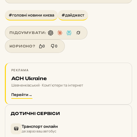
#головні новини києва
#дайджест
ПІДСУМУВАТИ:
0
0
КОРИСНО?
РЕКЛАМА
ACH Ukraine
Шевченківський · Комп'ютери та інтернет
Перейти
→
ДОТИЧНІ СЕРВІСИ
Транспорт онлайн
де зараз ваш автобус