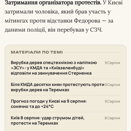
Затримання організатора протестів.
У Києві
затримали чоловіка, який брав участь у
мітингах проти відставки Федорова — за
даними поліції, він перебував у СЗЧ.
МАТЕРІАЛИ ПО ТЕМІ
Вирубка дерев спецтехнікою з наліпкою
9 Серпня
«ЗСУ»: у КМДА та «Київзеленбуді»
відповіли на звинувачення Стерненка
Біля КМДА десятки киян протестують проти
9 Серпня
вирубки дерев на Теремках
Прогноз погоди у Києві на 9 серпня:
9 Серпня
сонячно та до +24°С
Київ 8 серпня: удар струмом дітей,
8 Серпня
протести на Теремках