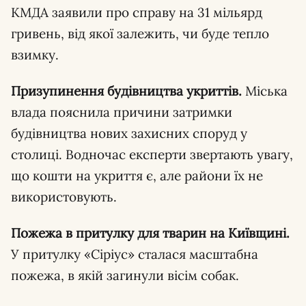
КМДА заявили про справу на 31 мільярд
гривень, від якої залежить, чи буде тепло
взимку.
Призупинення будівництва укриттів.
Міська
влада пояснила причини затримки
будівництва нових захисних споруд у
столиці. Водночас експерти звертають увагу,
що кошти на укриття є, але райони їх не
використовують.
Пожежа в притулку для тварин на Київщині.
У притулку «Сіріус» сталася масштабна
пожежа, в якій загинули вісім собак.