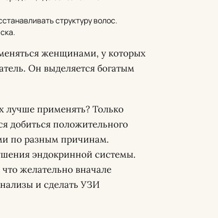
сстанавливать структуру волос.
ска.
именяться женщинами, у которых
атель. Он выделяется богатым
их лучше применять? Только
ся добиться положительного
ми по разным причинам.
рушения эндокринной системы.
к что желательно вначале
анализы и сделать УЗИ