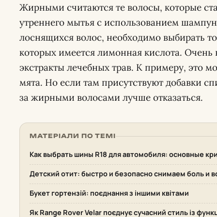
Жирными считаются те волосы, которые ста
утреннего мытья с использованием шампуни
лоснящихся волос, необходимо выбирать то
которых имеется лимонная кислота. Очень 
экстракты лечебных трав. К примеру, это м
мята. Но если там присутствуют добавки спи
за жирными волосами лучше отказаться.
МАТЕРІАЛИ ПО ТЕМІ
Как выбрать шины R18 для автомобиля: основные кр
Детский отит: быстро и безопасно снимаем боль и в
Букет гортензій: поєднання з іншими квітами
Як Range Rover Velar поєднує сучасний стиль із фун