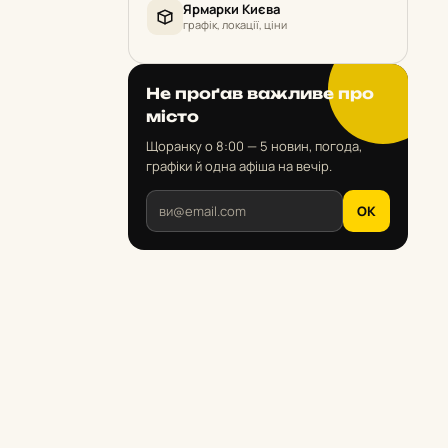
Ярмарки Києва
графік, локації, ціни
Не проґав важливе про
місто
Щоранку о 8:00 — 5 новин, погода,
графіки й одна афіша на вечір.
OK