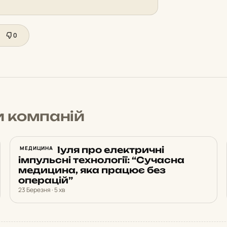
0
 компаній
Євген Пуля про електричні
МЕДИЦИНА
імпульсні технології: “Сучасна
медицина, яка працює без
операцій”
23 Березня · 5 хв