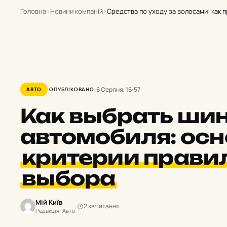
Головна
›
Новини компаній
›
Средства по уходу за волосами: как 
6 Серпня, 16:57
АВТО
ОПУБЛІКОВАНО
Как выбрать шин
автомобиля: ос
критерии прави
выбора
Мій Київ
2 хв читання
Редакція · Авто