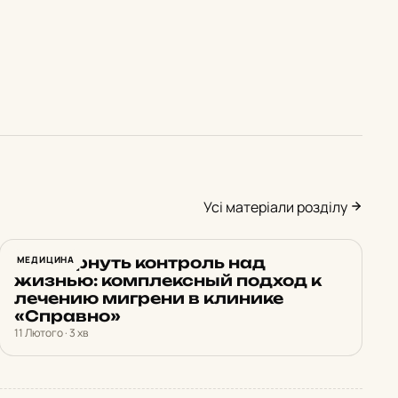
Усі матеріали розділу
Как вернуть контроль над
МЕДИЦИНА
жизнью: комплексный подход к
лечению мигрени в клинике
«Справно»
11 Лютого · 3 хв