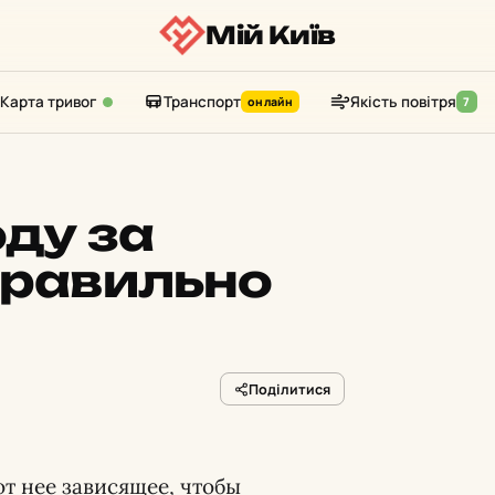
Мій Київ
Карта тривог
Транспорт
Якість повітря
онлайн
7
оду за
правильно
Поділитися
от нее зависящее, чтобы