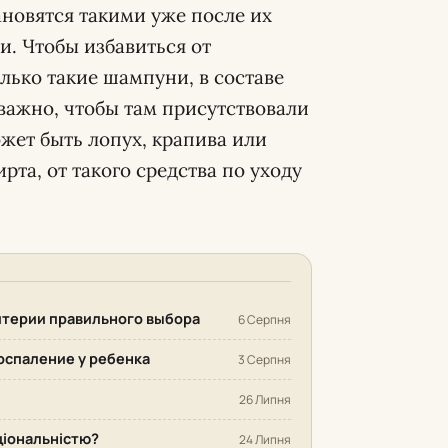
новятся такими уже после их
. Чтобы избавиться от
лько такие шампуни, в составе
важно, чтобы там присутствовали
ожет быть лопух, крапива или
рта, от такого средства по уходу
итерии правильного выбора
6 Серпня
оспаление у ребенка
3 Серпня
26 Липня
кціональністю?
24 Липня