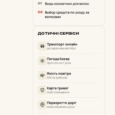
Виды косметики для волос
Выбор средств по уходу за
волосами
ДОТИЧНІ СЕРВІСИ
Транспорт онлайн
де зараз ваш автобус
Погода Києва
прогноз на 7 днів
Якість повітря
AQI по районах
Карта тривог
живі сповіщення
Перекриття доріг
мапа обмежень руху