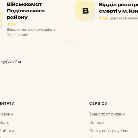
Військкомат
Відділ реєстр
В
Подільського
смерті у м. Ки
району
★ 5,0
·
Держава
·
Шевчен
★ 1,6
·
Військкомати та комісаріати
·
Подільський
суд України
ЧИТАТИ
СЕРВІСИ
Новини
Транспорт онлайн
Місто
Погода
Добірки
Якість повітря у Києві