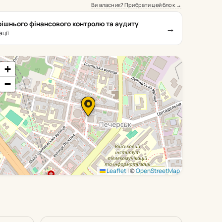
Ви власник? Прибрати цей блок →
ішнього фінансового контролю та аудиту
→
ації
+
−
Leaflet
|
©
OpenStreetMap