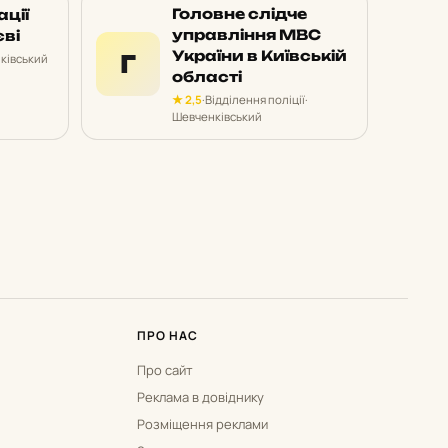
Головне слідче
ації
управління МВС
єві
України в Київській
Г
ківський
області
★ 2,5
·
Відділення поліції
·
Шевченківський
ПРО НАС
Про сайт
Реклама в довіднику
Розміщення реклами