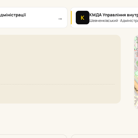
дміністрації
КМДА Управління внутр
→
К
Шевченківський · Адміністр