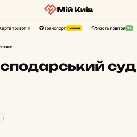
Мій Київ
Карта тривог
Транспорт
Якість повітря
онлайн
22
України
сподарський суд