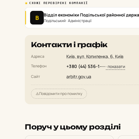
СХОЖІ ПЕРЕВІРЕНІ КОМПАНІЇ
Відділ економіки Подільської районної держа
В
Подільський · Адміністрації
Контакти і графік
Київ, вул. Копиленка, 6, Київ
Адреса
Телефон
+380 (44) 536-1-···
· показати
arbitr.gov.ua
Сайт
⚠️
Повідомити про помилку
Поруч у цьому розділі