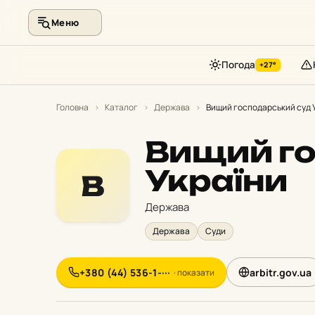
Меню
Погода
+27°
Перейти
до
Головна
›
Каталог
›
Держава
›
Вищий господарський суд 
контенту
Вищий го
України
В
Держава
Держава
Суди
+380 (44) 536-1-···
arbitr.gov.ua
· показати