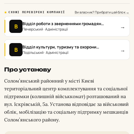
Ви власник? Прибрати цей блок →
СХОЖІ ПЕРЕВІРЕНІ КОМПАНІЇ
Відділ роботи з зверненнями громадян
→
В
Державної адміністрації Печеського району у
Печерський · Адміністрації
м. Києві
Відділ культури, туризму та охорони
→
В
культурної спадщини Подільської районної в
Подільський · Адміністрації
м. Києві державної адміністрації
Про установу
Солом’янський районний у місті Києві
територіальний центр комплектування та соціальної
підтримки (колишній військкомат) розташований на
вул. Іскрівській, 5а. Установа відповідає за військовий
облік, мобілізацію та соціальну підтримку мешканців
Солом’янського району.