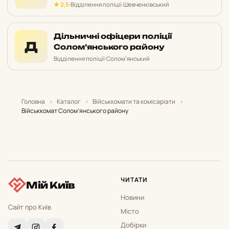
★ 2,5
·
Відділення поліції
·
Шевченківський
Дільничні офіцери поліції
Д
Солом’янського району
Відділення поліції
·
Солом’янський
Головна
›
Каталог
›
Військкомати та комісаріати
›
Військкомат Солом’янського району
ЧИТАТИ
Мій Київ
Новини
Сайт про Київ
Місто
Добірки