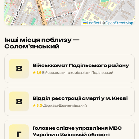
Leaflet
|
©
OpenStreetMap
Інші місця поблизу —
Солом’янський
Військкомат Подільського району
В
★ 1,6
·
Військкомати та комісаріати
·
Подільський
Відділ реєстрації смерті у м. Києві
В
★ 5,0
·
Держава
·
Шевченківський
Головне слідче управління МВС
Г
України в Київській області