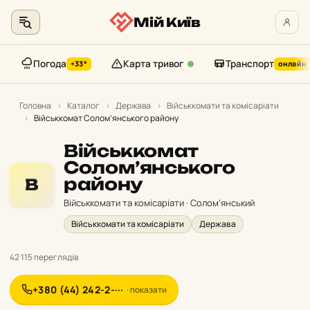
Мій Київ
Погода
Карта тривог
Транспорт
+33°
онлайн
Перейти
до
Головна
›
Каталог
›
Держава
›
Військкомати та комісаріати
›
Військкомат Солом’янського району
контенту
Військкомат
Солом’янського
району
В
Військкомати та комісаріати · Солом’янський
Військкомати та комісаріати
Держава
42 115 переглядів
+380 (44) 242-2-···
· показати