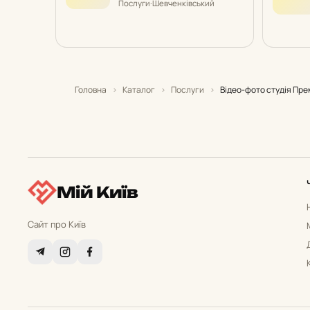
Послуги
·
Шевченківський
Головна
›
Каталог
›
Послуги
›
Відео-фото студія Пре
Мій Київ
Сайт про Київ