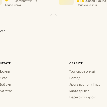
★ 1,1
·
Енергопостачання
·
★ 5,0
·
Охоронні компан
Голосіївський
Солом’янський
м’єр
ЧИТАТИ
СЕРВІСИ
Новини
Транспорт онлайн
Місто
Погода
Добірки
Якість повітря у Києві
Культура
Карта тривог
Перекриття доріг