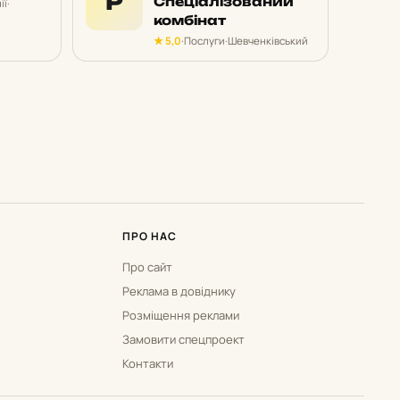
Р
Спеціалізований
ії
·
комбінат
★ 5,0
·
Послуги
·
Шевченківський
ПРО НАС
Про сайт
Реклама в довіднику
Розміщення реклами
Замовити спецпроект
Контакти