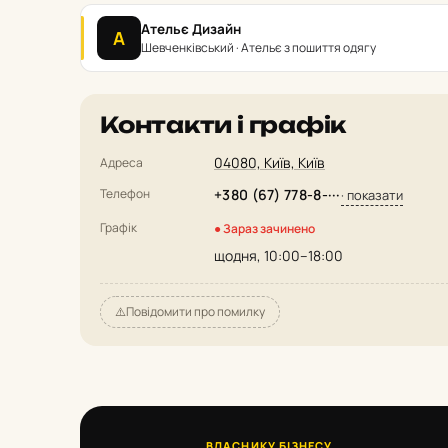
Ательє Дизайн
А
Шевченківський · Ательє з пошиття одягу
Контакти і графік
04080, Київ, Київ
Адреса
Телефон
+380 (67) 778-8-···
· показати
Графік
● Зараз зачинено
щодня, 10:00–18:00
⚠️
Повідомити про помилку
ВЛАСНИКУ БІЗНЕСУ