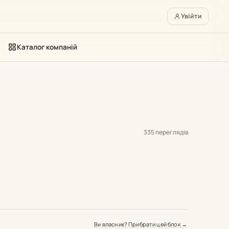
Увійти
Каталог компаній
335 переглядів
Ви власник? Прибрати цей блок →