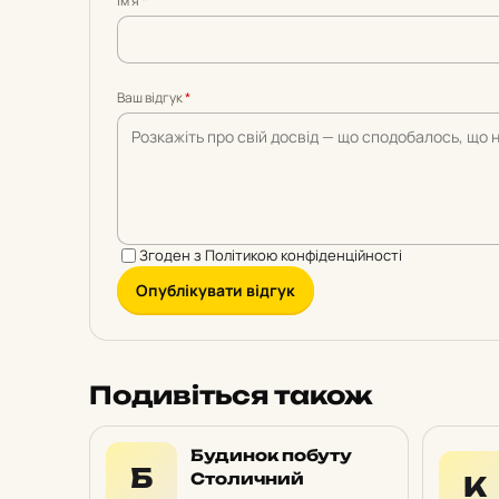
Імʼя
*
5
5
5
5
5
Ваш відгук
*
Згоден з
Політикою конфіденційності
Опублікувати відгук
Подивіться також
Будинок побуту
Б
Столичний
К