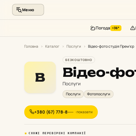
Меню
Погода
+36°
Перейти
до
Головна
›
Каталог
›
Послуги
›
Відео-фото студія Прем’єр
контенту
БЕЗКОШТОВНО
Відео-фо
В
Послуги
Послуги
Фотопослуги
+380 (67) 778-8-···
· показати
СХОЖІ ПЕРЕВІРЕНІ КОМПАНІЇ