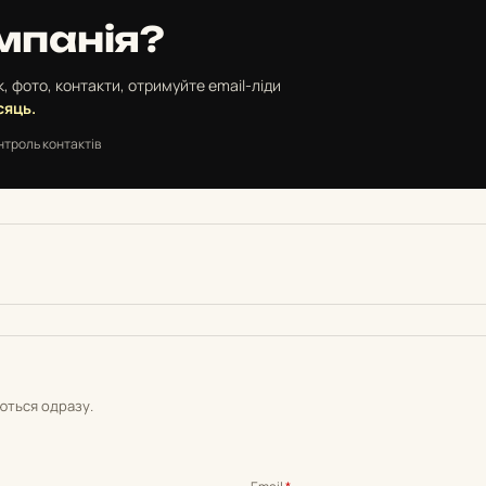
мпанія?
, фото, контакти, отримуйте email-ліди
сяць.
нтроль контактів
уються одразу.