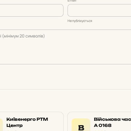
Email
*
Не публікується
Київенерго РТМ
Військова ча
Центр
А 0168
В