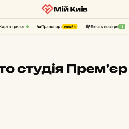
Мій Київ
Карта тривог
Транспорт
Якість повітря
онлайн
19
то студія Прем’єр