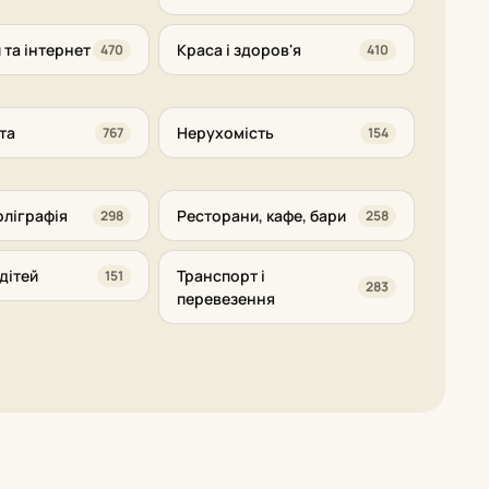
 та інтернет
Краса і здоров'я
470
410
та
Нерухомість
767
154
оліграфія
Ресторани, кафе, бари
298
258
дітей
Транспорт і
151
283
перевезення