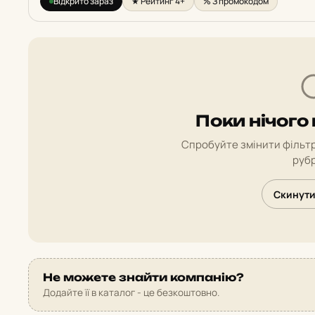
Відкрито зараз
★ Рейтинг 4+
% З промокодом
Поки нічого
Спробуйте змінити фільтр
рубр
Скинути
Не можете знайти компанію?
Додайте її в каталог - це безкоштовно.