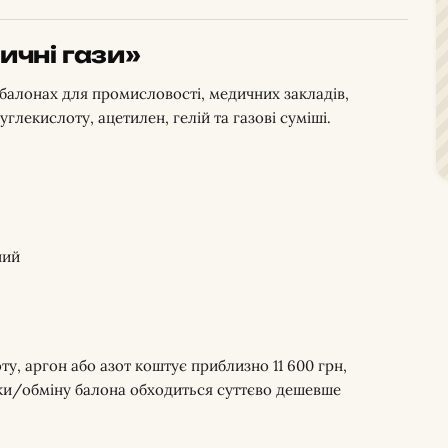
ичні гази»
у балонах для промисловості, медичних закладів,
углекислоту, ацетилен, гелій та газові суміші.
ний
у, аргон або азот коштує приблизно 11 600 грн,
вки/обміну балона обходиться суттєво дешевше