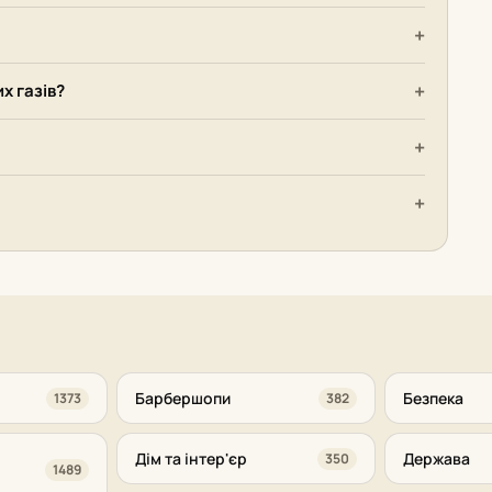
х газів?
Барбершопи
Безпека
1373
382
Дім та інтер'єр
Держава
350
1489