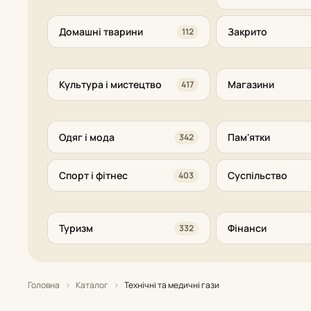
Домашні тварини
Закрито
112
Культура і мистецтво
Магазини
417
Одяг і мода
Пам'ятки
342
Спорт і фітнес
Суспільство
403
Туризм
Фінанси
332
Головна
›
Каталог
›
Технічні та медичні гази