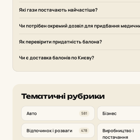
Які гази постачають найчастіше?
Чи потрібен окремий дозвіл для придбання медични
Як перевірити придатність балона?
Чи є доставка балонів по Києву?
Тематичні рубрики
Авто
Бізнес
581
Відпочинок і розваги
Виробництво і
478
постачання