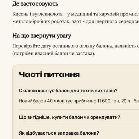
Де застосовують
Кисень і вуглекислота - у медицині та харчовій промисл
металообробних роботах, азот - для інертного середо
На що звернути увагу
Перевіряйте дату останнього огляду балона, наявність с
(потрібен власний балон чи застава).
Часті питання
Скільки коштує балон для технічних газів?
Новий балон 40 л коштує приблизно 11 600 грн, 20 л - б
Що вигідніше: купити балон чи орендувати?
Як відбувається заправка балона?