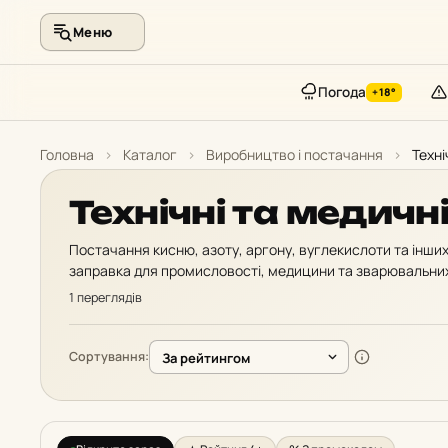
Меню
Погода
+18°
Перейти
до
Головна
›
Каталог
›
Виробництво і постачання
›
Техні
контенту
Технічні та медичні
Постачання кисню, азоту, аргону, вуглекислоти та інших
заправка для промисловості, медицини та зварювальних
1 переглядів
Сортування: