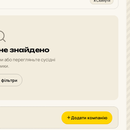
Скинути
 не знайдено
и або перегляньте сусідні
ики.
 фільтри
Додати компанію