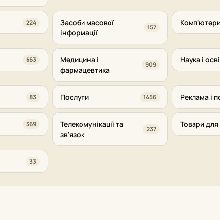
Засоби масової
Комп'ютери
224
157
інформації
Медицина і
Наука і осві
663
909
фармацевтика
Послуги
Реклама і п
83
1456
Телекомунікації та
Товари для 
369
237
зв'язок
33