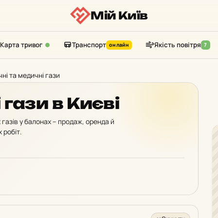
Мій Київ
Карта тривог
Транспорт
Якість повітря
онлайн
7
чні та медичні гази
 гази в Києві
 газів у балонах – продаж, оренда й
 робіт.