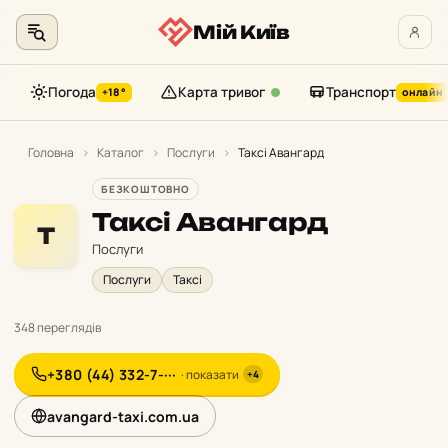
Мій Київ
Погода
Карта тривог
Транспорт
+18°
онлайн
Перейти
до
Головна
›
Каталог
›
Послуги
›
Таксі Авангард
контенту
БЕЗКОШТОВНО
Таксі Авангард
Т
Послуги
Послуги
Таксі
348 переглядів
+380 (44) 332-7-···
· показати
+4
avangard-taxi.com.ua