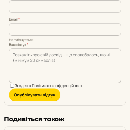
5
5
5
5
5
Email
*
Не публікується
Ваш відгук
*
Згоден з
Політикою конфіденційності
Опублікувати відгук
Подивіться також