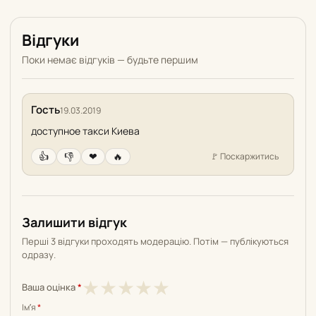
Відгуки
Поки немає відгуків — будьте першим
Гость
19.03.2019
доступное такси Киева
👍
👎
❤
🔥
🚩
Поскаржитись
Залишити відгук
Перші 3 відгуки проходять модерацію. Потім — публікуються
одразу.
1
2
3
4
5
★
★
★
★
★
Ваша оцінка
*
з
з
з
з
з
Імʼя
*