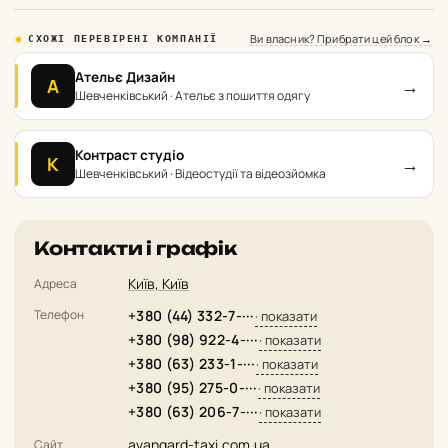
Ви власник? Прибрати цей блок →
СХОЖІ ПЕРЕВІРЕНІ КОМПАНІЇ
Ательє Дизайн
→
А
Шевченківський · Ательє з пошиття одягу
Контраст студіо
→
К
Шевченківський · Відеостудії та відеозйомка
Контакти і графік
Київ, Київ
Адреса
Телефон
+380 (44) 332-7-···
· показати
+380 (98) 922-4-···
· показати
+380 (63) 233-1-···
· показати
+380 (95) 275-0-···
· показати
+380 (63) 206-7-···
· показати
avangard-taxi.com.ua
Сайт