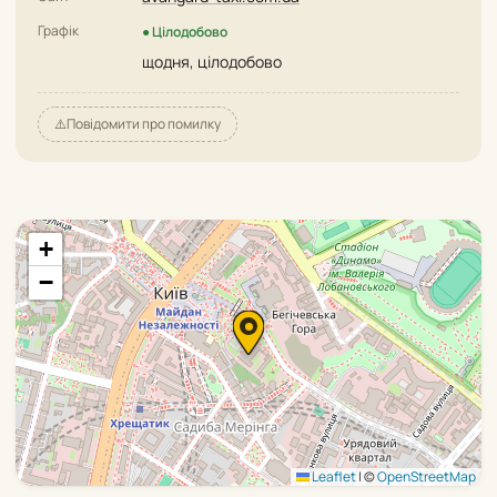
Графік
● Цілодобово
щодня, цілодобово
⚠️
Повідомити про помилку
+
−
Leaflet
|
©
OpenStreetMap