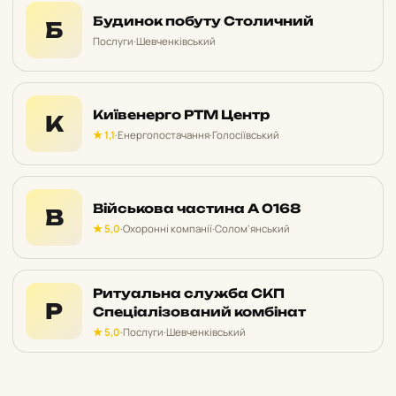
Будинок побуту Столичний
Б
Послуги
·
Шевченківський
Київенерго РТМ Центр
К
★ 1,1
·
Енергопостачання
·
Голосіївський
Військова частина А 0168
В
★ 5,0
·
Охоронні компанії
·
Солом’янський
Ритуальна служба СКП
Р
Спеціалізований комбінат
★ 5,0
·
Послуги
·
Шевченківський