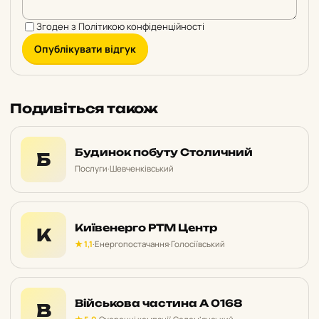
Згоден з
Політикою конфіденційності
Опублікувати відгук
Подивіться також
Будинок побуту Столичний
Б
Послуги
·
Шевченківський
Київенерго РТМ Центр
К
★ 1,1
·
Енергопостачання
·
Голосіївський
Військова частина А 0168
В