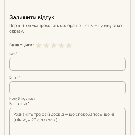
Залишити відгук
Перші 3 відгуки проходять модерацію. Потім — публікуються
одразу.
1
2
3
4
5
★
★
★
★
★
Ваша оцінка
*
з
з
з
з
з
Імʼя
*
5
5
5
5
5
Email
*
Не публікується
Ваш відгук
*