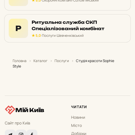
★ 5,0
·
Охоронні компанії
·
Солом’янський
Ритуальна служба СКП
Р
Спеціалізований комбінат
★ 5,0
·
Послуги
·
Шевченківський
Головна
›
Каталог
›
Послуги
›
Студія красоти Sophie
Style
ЧИТАТИ
Мій Київ
Новини
Сайт про Київ
Місто
Добірки