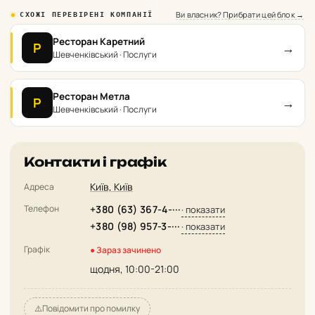
Ви власник? Прибрати цей блок →
СХОЖІ ПЕРЕВІРЕНІ КОМПАНІЇ
Ресторан Каретний
→
Р
Шевченківський · Послуги
Ресторан Метла
→
Р
Шевченківський · Послуги
Контакти і графік
Київ, Київ
Адреса
Телефон
+380 (63) 367-4-···
· показати
+380 (98) 957-3-···
· показати
Графік
● Зараз зачинено
щодня, 10:00-21:00
⚠️
Повідомити про помилку