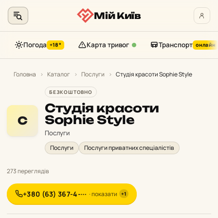
Мій Київ
Погода
Карта тривог
Транспорт
+18°
онлайн
Перейти
до
Головна
›
Каталог
›
Послуги
›
Студія красоти Sophie Style
контенту
БЕЗКОШТОВНО
Студія красоти
Sophie Style
С
Послуги
Послуги
Послуги приватних спеціалістів
273 переглядів
+380 (63) 367-4-···
· показати
+1