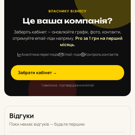
ВЛАСНИКУ БІЗНЕСУ
Це ваша компанія?
Заберіть кабінет — оновлюйте графік, фото, контакти,
отримуйте email-ліди напряму.
Pro за 1 грн на перший
місяць.
Аналітика переглядів
Email-ліди
Контроль контактів
Забрати кабінет →
1 хвилина · підтвердження email
Відгуки
Поки немає відгуків — будьте першим