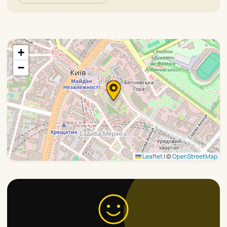
+
−
Leaflet
|
©
OpenStreetMap