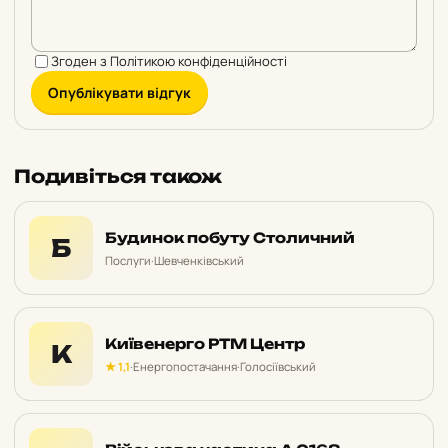
Згоден з
Політикою конфіденційності
Опублікувати відгук
Подивіться також
Будинок побуту Столичний
Б
Послуги
·
Шевченківський
Київенерго РТМ Центр
К
★ 1,1
·
Енергопостачання
·
Голосіївський