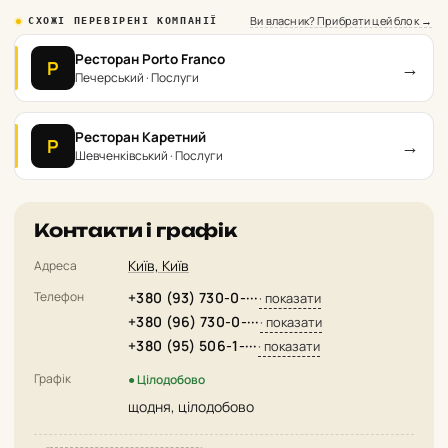
Ви власник? Прибрати цей блок →
СХОЖІ ПЕРЕВІРЕНІ КОМПАНІЇ
Ресторан Porto Franco
→
Р
Печерський · Послуги
Ресторан Каретний
→
Р
Шевченківський · Послуги
Контакти і графік
Київ, Київ
Адреса
Телефон
+380 (93) 730-0-···
· показати
+380 (96) 730-0-···
· показати
+380 (95) 506-1-···
· показати
Графік
● Цілодобово
щодня, цілодобово