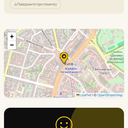
⚠️
Повідомити про помилку
+
−
Leaflet
|
©
OpenStreetMap