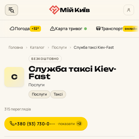
Мій Київ
Погода
Карта тривог
Транспорт
+32°
онлайн
Перейти
до
Головна
›
Каталог
›
Послуги
›
Служба таксі Kiev-Fast
контенту
БЕЗКОШТОВНО
Служба таксі Kiev-
Fast
С
Послуги
Послуги
Таксі
315 переглядів
+380 (93) 730-0-···
· показати
+2