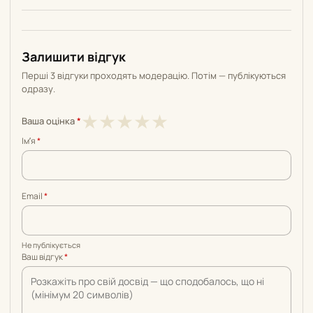
Залишити відгук
Перші 3 відгуки проходять модерацію. Потім — публікуються
одразу.
1
2
3
4
5
★
★
★
★
★
Ваша оцінка
*
з
з
з
з
з
Імʼя
*
5
5
5
5
5
Email
*
Не публікується
Ваш відгук
*