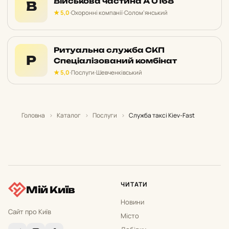
Військова частина А 0168
В
★ 5,0
·
Охоронні компанії
·
Солом’янський
Ритуальна служба СКП
Р
Спеціалізований комбінат
★ 5,0
·
Послуги
·
Шевченківський
Головна
›
Каталог
›
Послуги
›
Служба таксі Kiev-Fast
ЧИТАТИ
Мій Київ
Новини
Сайт про Київ
Місто