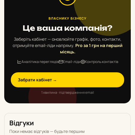
ВЛАСНИКУ БІЗНЕСУ
Це ваша компанія?
Заберіть кабінет — оновлюйте графік, фото, контакти,
отримуйте email-ліди напряму.
Pro за 1 грн на перший
місяць.
Аналітика переглядів
Email-ліди
Контроль контактів
Забрати кабінет →
1 хвилина · підтвердження email
Відгуки
Поки немає відгуків — будьте першим