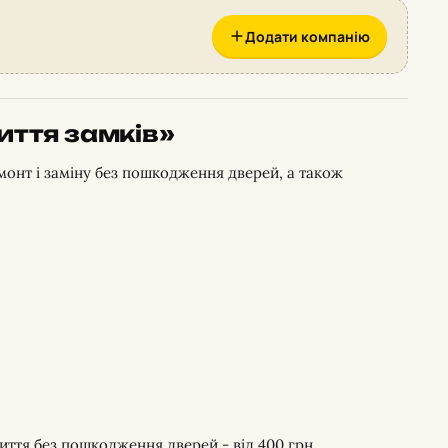
Додати компанію
иття замків»
монт і заміну без пошкодження дверей, а також
иття без пошкодження дверей - від 400 грн.