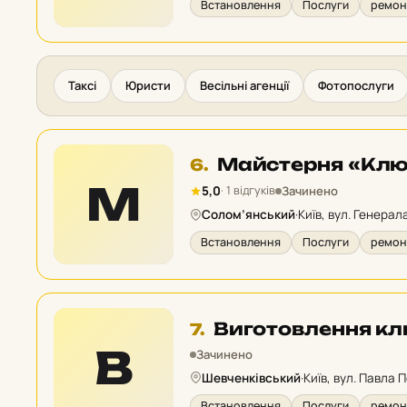
Встановлення
Послуги
ремонт
Таксі
Юристи
Весільні агенції
Фотопослуги
Місце
Майстерня «Кл
6.
6
М
Зачинено
5,0
· 1 відгуків
у
Солом’янський
·
Київ, вул. Генерал
рейтингу:
Встановлення
Послуги
ремонт
Місце
Виготовлення кл
7.
7
В
Зачинено
у
Шевченківський
·
Київ, вул. Павла П
рейтингу:
Встановлення
Послуги
ремонт