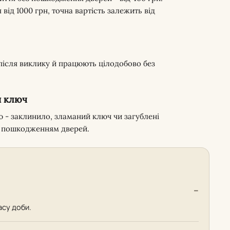
ід 1000 грн, точна вартість залежить від
 після виклику й працюють цілодобово без
и ключ
ю - заклинило, зламаний ключ чи загублені
им пошкодженням дверей.
асу доби.