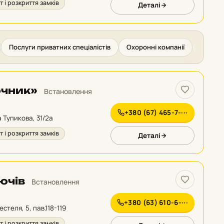
 і розкриття замків
Деталі
Послуги приватних спеціалістів
Охоронні компанії
Страхов
ючник»
Встановлення
+380 (67) 465-7-···
а Тупикова, 31/2а
 і розкриття замків
Деталі
ючів
Встановлення
+380 (63) 610-6-···
естеля, 5, пав.118-119
 і розкриття замків