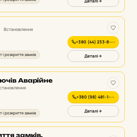
Деталі
Встановлення
+380 (44) 233-8-···
 і розкриття замків
Деталі
ючів Аварійне
становлення
+380 (98) 481-1-···
Деталі
 і розкриття замків
ття замків,