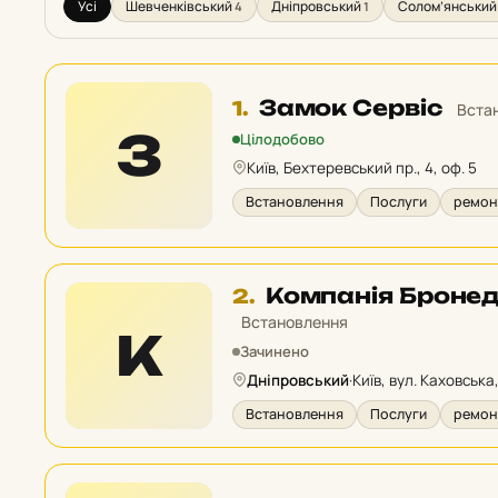
Усі
Шевченківський
Дніпровський
Солом’янський
4
1
Місце
Замок Сервіс
1.
Вста
1
З
Цілодобово
у
Київ, Бехтеревський пр., 4, оф. 5
рейтингу:
Встановлення
Послуги
ремонт
Місце
Компанія Бронед
2.
2
Встановлення
К
у
Зачинено
рейтингу:
Дніпровський
·
Київ, вул. Каховська,
Встановлення
Послуги
ремонт