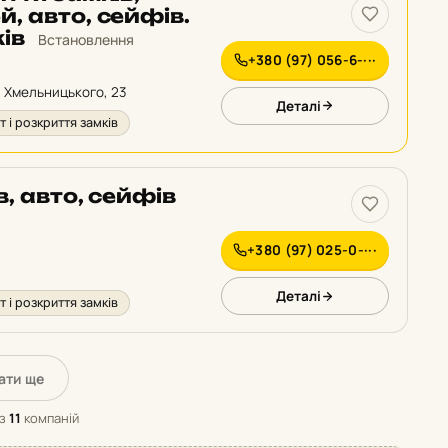
, авто, сейфів.
ів
Встановлення
+380 (97) 056-6-···
а Хмельницького, 23
Деталі
 і розкриття замків
, авто, сейфів
+380 (97) 025-0-···
Деталі
 і розкриття замків
ати ще
з
11
компаній