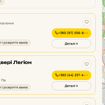
1
новлення
+380 (97) 056-6-···
 і розкриття замків
Деталі
вері Легіон
+380 (44) 237-4-···
 71а
Деталі
 і розкриття замків