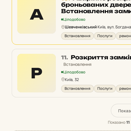
10
броньованих дверей
А
у
Встановлення замк
рейтингу:
Цілодобово
Шевченківський
·
Київ, вул. Богдан
Встановлення
Послуги
ремонт
Місце
Розкриття замків
11.
11
Встановлення
Р
у
Цілодобово
рейтингу:
Київ, 32
Встановлення
Послуги
ремонт
Показ
Показано
11