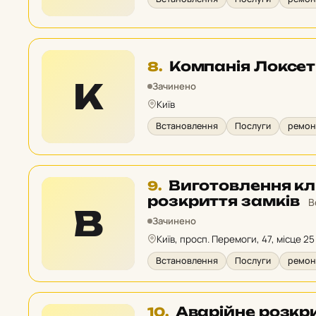
Місце
Компанія Локсет
8.
8
К
Зачинено
у
Київ
рейтингу:
Встановлення
Послуги
ремонт
Місце
Виготовлення кл
9.
9
розкриття замків
В
В
у
Зачинено
рейтингу:
Київ, просп. Перемоги, 47, місце 25
Встановлення
Послуги
ремонт
Місце
Аварійне розкри
10.