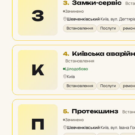
Місце
Замки-сервіс
3.
Вста
3
З
Зачинено
у
Шевченківський
·
Київ, вул. Дегтярі
рейтингу:
Встановлення
Послуги
ремонт
Місце
Київська аварій
4.
4
Встановлення
К
у
Цілодобово
рейтингу:
Київ
Встановлення
Послуги
ремонт
Місце
Протекшинз
5.
Встан
5
П
Зачинено
у
Шевченківський
·
Київ, вул. Івана Го
рейтингу: