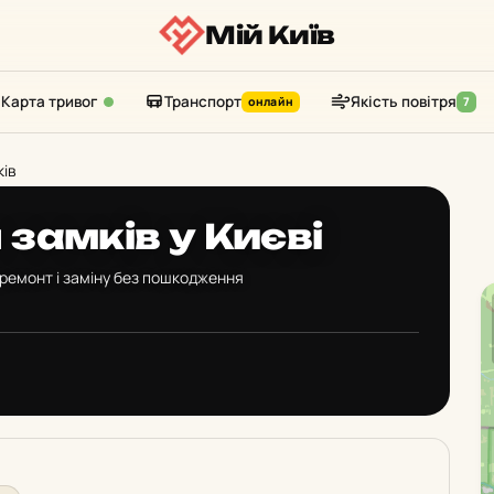
Мій Київ
Карта тривог
Транспорт
Якість повітря
онлайн
7
ків
 замків у Києві
 ремонт і заміну без пошкодження
: