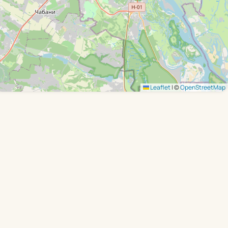
Leaflet
|
©
OpenStreetMap