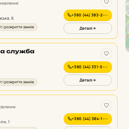
новлення
+380 (44) 383-2-···
вська, 6
 і розкриття замків
Деталі
на служба
+380 (44) 331-5-···
Деталі
 і розкриття замків
овлення
+380 (44) 384-1-···
нти, 1