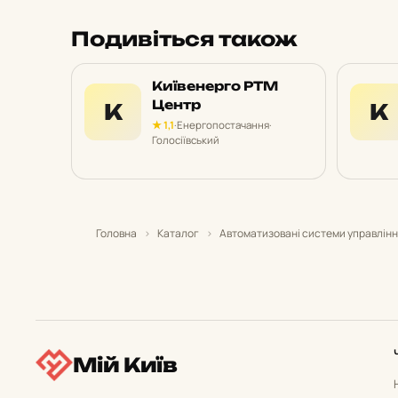
Подивіться також
Київенерго РТМ
Центр
К
К
★ 1,1
·
Енергопостачання
·
Голосіївський
Головна
›
Каталог
›
Автоматизовані системи управлін
Мій Київ