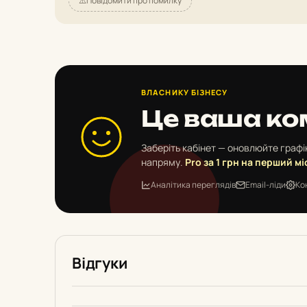
⚠️
Повідомити про помилку
ВЛАСНИКУ БІЗНЕСУ
Це ваша ко
Заберіть кабінет — оновлюйте графік
напряму.
Pro за 1 грн на перший мі
Аналітика переглядів
Email-ліди
Ко
Відгуки