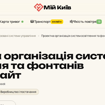
Мій Київ
Карта тривог
Транспорт
Якість повітря
онлайн
13
зовані системи управління
›
Проектна організація систем освітлення та фо
 організація сис
ня та фонтанів
айт
ння
Виробництво і постачання