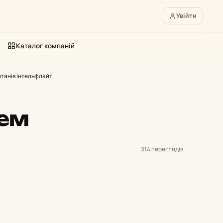
Увійти
Каталог компаній
нтанів Інтельфлайт
тем
314 переглядів