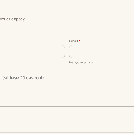
уються одразу.
Email
*
Не публікується