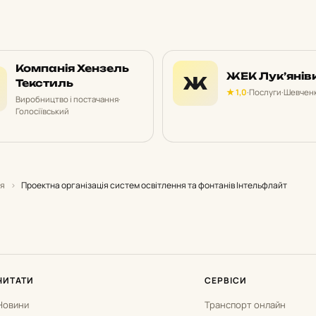
Компанія Хензель
ЖЕК Лук’янів
Ж
Текстиль
★ 1,0
·
Послуги
·
Шевченк
Виробництво і постачання
·
Голосіївський
ня
›
Проектна організація систем освітлення та фонтанів Інтельфлайт
ЧИТАТИ
СЕРВІСИ
Новини
Транспорт онлайн