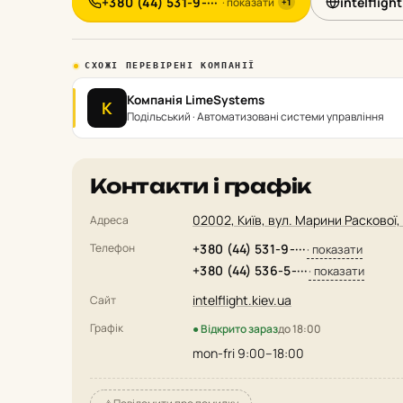
+380 (44) 531-9-···
intelflight
· показати
+1
СХОЖІ ПЕРЕВІРЕНІ КОМПАНІЇ
Компанія LimeSystems
К
Подільський · Автоматизовані системи управління
Контакти і графік
02002, Київ, вул. Марини Раскової, 
Адреса
Телефон
+380 (44) 531-9-···
· показати
+380 (44) 536-5-···
· показати
intelflight.kiev.ua
Сайт
Графік
● Відкрито зараз
до 18:00
mon-fri 9:00–18:00