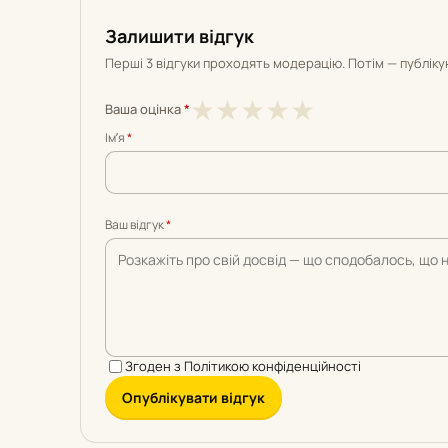
Залишити відгук
Перші 3 відгуки проходять модерацію. Потім — публік
1
2
3
4
5
★
★
★
★
★
Ваша оцінка
*
з
з
з
з
з
Імʼя
*
5
5
5
5
5
Ваш відгук
*
Згоден з
Політикою конфіденційності
Опублікувати відгук