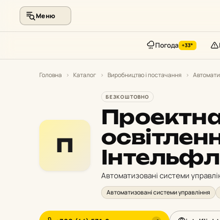
Меню
Погода
+33°
Перейти
до
Головна
›
Каталог
›
Виробництво і постачання
›
Автомати
контенту
БЕЗКОШТОВНО
Проектна
освітлен
П
Інтельфл
Автоматизовані системи управлі
Автоматизовані системи управління