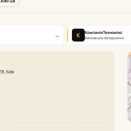
.kiev.ua
КомпаніяТехномікс
→
К
Банківське обладнання
19, Київ