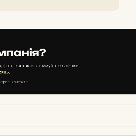
мпанія?
, фото, контакти, отримуйте email-ліди
сяць.
нтроль контактів