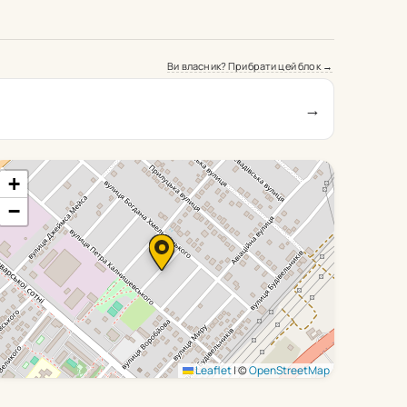
Ви власник? Прибрати цей блок →
→
+
−
Leaflet
|
©
OpenStreetMap