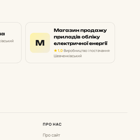
Магазин продажу
ка
приладів обліку
М
івський
електричної енергії
★ 1,0
·
Виробництво і постачання
·
Шевченківський
ПРО НАС
Про сайт