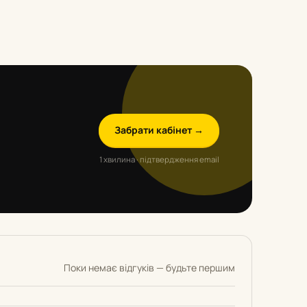
Забрати кабінет →
1 хвилина · підтвердження email
Поки немає відгуків — будьте першим