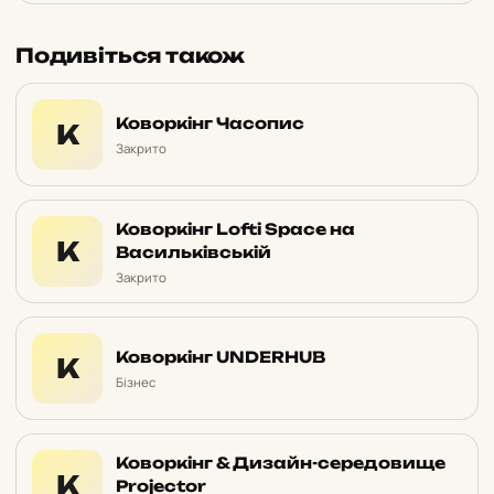
Подивіться також
Коворкінг Часопис
К
Закрито
Коворкінг Lofti Space на
К
Васильківській
Закрито
Коворкінг UNDERHUB
К
Бізнес
Коворкінг & Дизайн-середовище
К
Projector