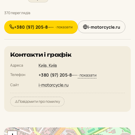
370 переглядів
+380 (97) 205-8-···
i-motorcycle.ru
· показати
Контакти і графік
Київ, Київ
Адреса
Телефон
+380 (97) 205-8-···
· показати
i-motorcycle.ru
Сайт
⚠️
Повідомити про помилку