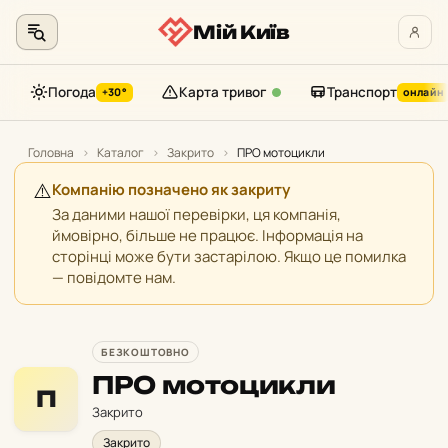
Мій Київ
Погода
Карта тривог
Транспорт
+30°
онлайн
Перейти
до
Головна
›
Каталог
›
Закрито
›
ПРО мотоцикли
контенту
⚠️
Компанію позначено як закриту
За даними нашої перевірки, ця компанія,
ймовірно, більше не працює. Інформація на
сторінці може бути застарілою. Якщо це помилка
— повідомте нам.
БЕЗКОШТОВНО
ПРО мотоцикли
П
Закрито
Закрито