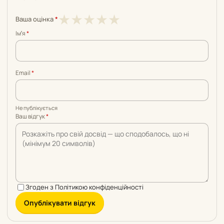
1
2
3
4
5
★
★
★
★
★
Ваша оцінка
*
з
з
з
з
з
Імʼя
*
5
5
5
5
5
Email
*
Не публікується
Ваш відгук
*
Згоден з
Політикою конфіденційності
Опублікувати відгук