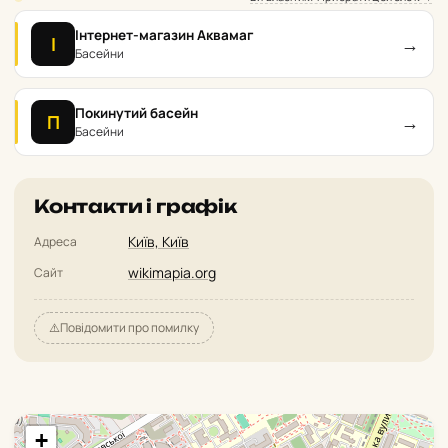
Інтернет-магазин Аквамаг
→
І
Басейни
Покинутий басейн
→
П
Басейни
Контакти і графік
Київ, Київ
Адреса
wikimapia.org
Сайт
⚠️
Повідомити про помилку
+