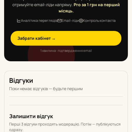
отримуйте email-ліди напряму.
Pro за 1 грн на перший
місяць.
Аналітика переглядів
Email-ліди
Контроль контактів
Забрати кабінет →
1 хвилина · підтвердження email
Відгуки
Поки немає відгуків — будьте першим
Залишити відгук
Перші 3 відгуки проходять модерацію. Потім — публікуються
одразу.