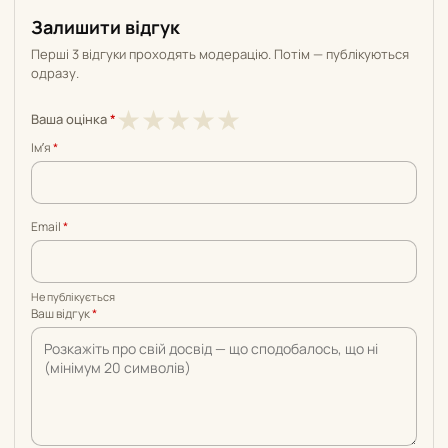
Залишити відгук
Перші 3 відгуки проходять модерацію. Потім — публікуються
одразу.
1
2
3
4
5
★
★
★
★
★
Ваша оцінка
*
з
з
з
з
з
Імʼя
*
5
5
5
5
5
Email
*
Не публікується
Ваш відгук
*