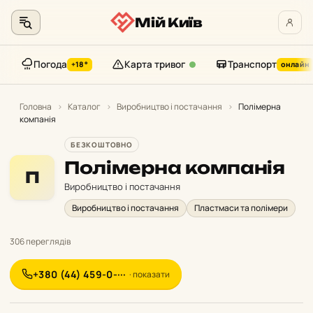
Мій Київ
Погода
Карта тривог
Транспорт
+18°
онлайн
Перейти
до
Головна
›
Каталог
›
Виробництво і постачання
›
Полімерна
компанія
контенту
БЕЗКОШТОВНО
Полімерна компанія
П
Виробництво і постачання
Виробництво і постачання
Пластмаси та полімери
306 переглядів
+380 (44) 459-0-···
· показати