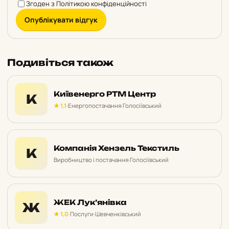
Згоден з
Політикою конфіденційності
Опублікувати відгук
Подивіться також
Київенерго РТМ Центр
К
★ 1,1
·
Енергопостачання
·
Голосіївський
Компанія Хензель Текстиль
К
Виробництво і постачання
·
Голосіївський
ЖЕК Лук’янівка
Ж
★ 1,0
·
Послуги
·
Шевченківський