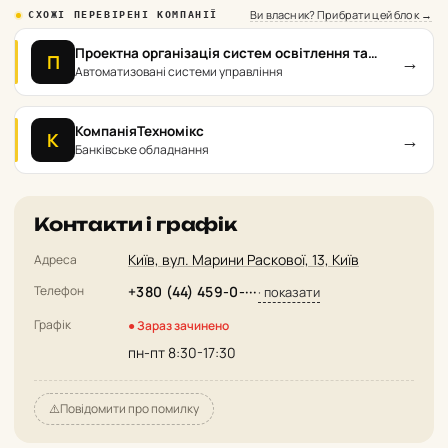
Ви власник? Прибрати цей блок →
СХОЖІ ПЕРЕВІРЕНІ КОМПАНІЇ
Проектна організація систем освітлення та
→
П
фонтанів Інтельфлайт
Автоматизовані системи управління
КомпаніяТехномікс
→
К
Банківське обладнання
Контакти і графік
Київ, вул. Марини Раскової, 13, Київ
Адреса
Телефон
+380 (44) 459-0-···
· показати
Графік
● Зараз зачинено
пн-пт 8:30-17:30
⚠️
Повідомити про помилку