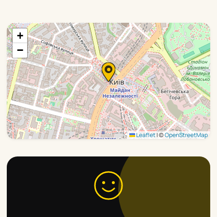
+
−
Leaflet
|
©
OpenStreetMap