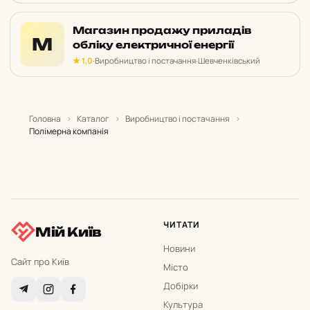
Магазин продажу приладів
М
обліку електричної енергії
★ 1,0
·
Виробництво і постачання
·
Шевченківський
Головна
›
Каталог
›
Виробництво і постачання
›
Полімерна компанія
ЧИТАТИ
Мій Київ
Новини
Сайт про Київ
Місто
Добірки
Культура