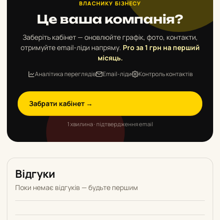
ВЛАСНИКУ БІЗНЕСУ
Це ваша компанія?
Заберіть кабінет — оновлюйте графік, фото, контакти,
отримуйте email-ліди напряму.
Pro за 1 грн на перший
місяць.
Аналітика переглядів
Email-ліди
Контроль контактів
Забрати кабінет →
1 хвилина · підтвердження email
Відгуки
Поки немає відгуків — будьте першим