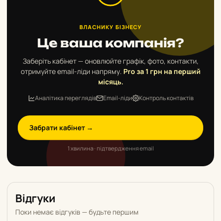
ВЛАСНИКУ БІЗНЕСУ
Це ваша компанія?
Заберіть кабінет — оновлюйте графік, фото, контакти,
отримуйте email-ліди напряму.
Pro за 1 грн на перший
місяць.
Аналітика переглядів
Email-ліди
Контроль контактів
Забрати кабінет →
1 хвилина · підтвердження email
Відгуки
Поки немає відгуків — будьте першим