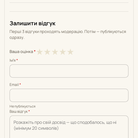
Залишити відгук
Перші 3 відгуки проходять модерацію. Потім — публікуються
одразу.
1
2
3
4
5
★
★
★
★
★
Ваша оцінка
*
з
з
з
з
з
Імʼя
*
5
5
5
5
5
Email
*
Не публікується
Ваш відгук
*