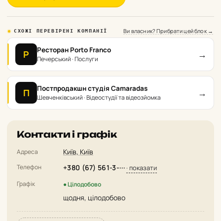
Ви власник? Прибрати цей блок →
СХОЖІ ПЕРЕВІРЕНІ КОМПАНІЇ
Ресторан Porto Franco
→
Р
Печерський · Послуги
Постпродакшн студія Camaradas
→
П
Шевченківський · Відеостудії та відеозйомка
Контакти і графік
Київ, Київ
Адреса
Телефон
+380 (67) 561-3-···
· показати
Графік
● Цілодобово
щодня, цілодобово