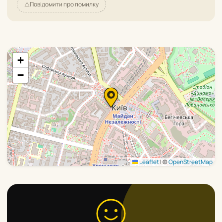
⚠️
Повідомити про помилку
+
−
Leaflet
|
©
OpenStreetMap