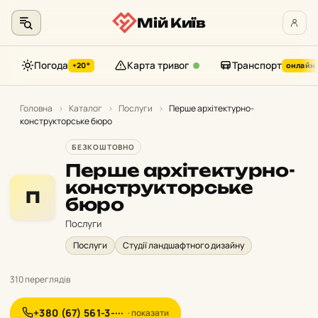
Мій Київ
Погода
Карта тривог
Транспорт
+20°
онлайн
Перейти
до
Головна
›
Каталог
›
Послуги
›
Перше архітектурно-
конструкторське бюро
контенту
БЕЗКОШТОВНО
Перше архітектурно-
конструкторське
П
бюро
Послуги
Послуги
Студії ландшафтного дизайну
310 переглядів
+380 (67) 561-3-···
· показати