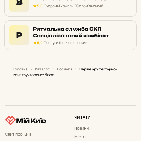
В
★ 5,0
·
Охоронні компанії
·
Солом’янський
Ритуальна служба СКП
Р
Спеціалізований комбінат
★ 5,0
·
Послуги
·
Шевченківський
Головна
›
Каталог
›
Послуги
›
Перше архітектурно-
конструкторське бюро
ЧИТАТИ
Мій Київ
Новини
Сайт про Київ
Місто