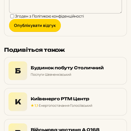
Згоден з
Політикою конфіденційності
Опублікувати відгук
Подивіться також
Будинок побуту Столичний
Б
Послуги
·
Шевченківський
Київенерго РТМ Центр
К
★ 1,1
·
Енергопостачання
·
Голосіївський
Військова частина А 0168