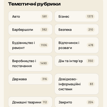
Тематичні рубрики
Авто
Бізнес
581
1373
Барбершопи
Безпека
382
210
Будівництво і
Відпочинок і
1106
478
ремонт
розваги
Виробництво і
Дім та інтер'єр
350
1490
постачання
Держава
Довідково-
316
інформаційні
83
системи
Домашні тварини
Закрито
112
224