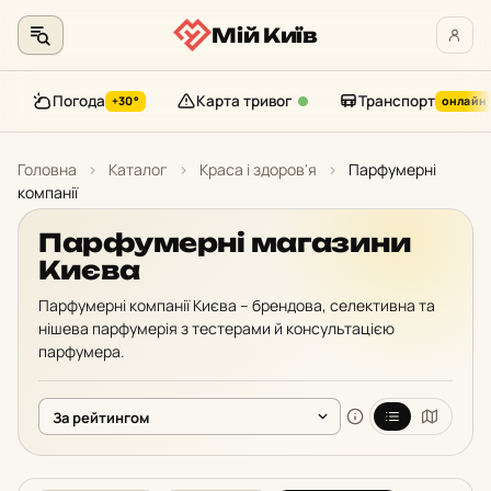
Мій Київ
Погода
Карта тривог
Транспорт
+30°
онлайн
Перейти
до
Головна
›
Каталог
›
Краса і здоров'я
›
Парфумерні
контенту
компанії
Парфумерні магазини
Києва
Парфумерні компанії Києва – брендова, селективна та
нішева парфумерія з тестерами й консультацією
парфумера.