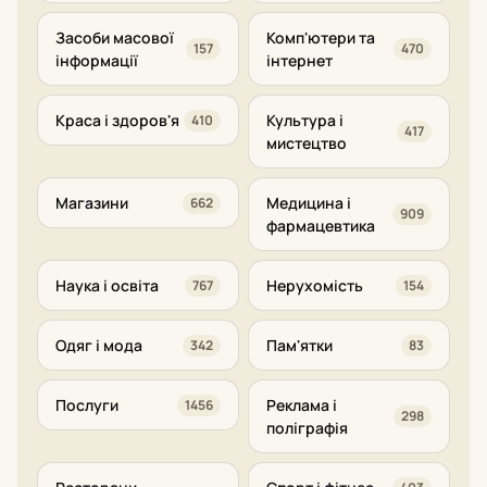
Засоби масової
Комп'ютери та
157
470
інформації
інтернет
Краса і здоров'я
Культура і
410
417
мистецтво
Магазини
Медицина і
662
909
фармацевтика
Наука і освіта
Нерухомість
767
154
Одяг і мода
Пам'ятки
342
83
Послуги
Реклама і
1456
298
поліграфія