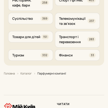
Ресторани,
Спорт і фітнес
403
258
кафе, бари
Суспільство
Телекомунікації
369
237
та зв'язок
Товари для дітей
Транспорт і
151
283
перевезення
Туризм
Фінанси
332
33
Головна
›
Каталог
›
Парфумерні компанії
ЧИТАТИ
Мій Київ