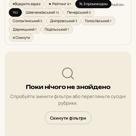
Відкрито зараз
★ Рейтинг 4+
% З промокодом
РАЙОН:
Усі
Шевченківський
Печерський
14
5
Солом’янський
Дніпровський
Голосіївський
5
3
1
Дарницький
Подільський
1
1
Скинути
Поки нічого не знайдено
Спробуйте змінити фільтри або перегляньте сусідні
рубрики.
Скинути фільтри