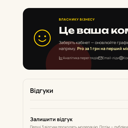
ВЛАСНИКУ БІЗНЕСУ
Це ваша ко
Заберіть кабінет — оновлюйте графік
напряму.
Pro за 1 грн на перший мі
Аналітика переглядів
Email-ліди
Ко
Відгуки
Залишити відгук
Перші 3 відгуки проходять модерацію. Потім — публік