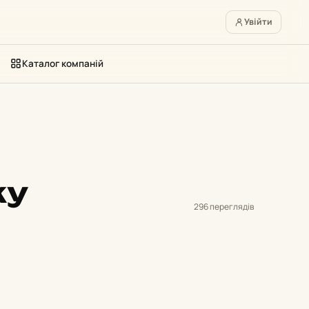
Увійти
Каталог компаній
ку
296 переглядів