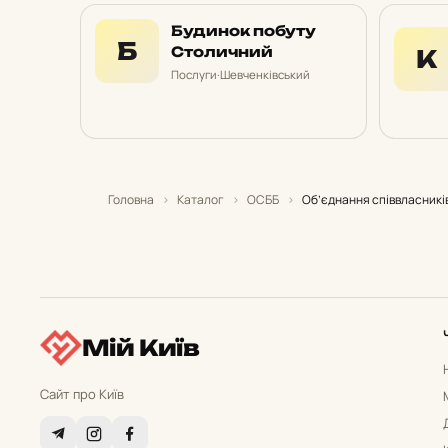
Будинок побуту
Б
Столичний
К
Послуги
·
Шевченківський
Головна
›
Каталог
›
ОСББ
›
Об’єднання співвласникі
Мій Київ
Сайт про Київ