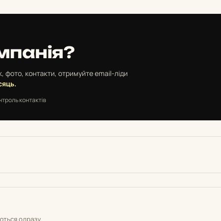
мпанія?
, фото, контакти, отримуйте email-ліди
сяць.
нтроль контактів
уються одразу.