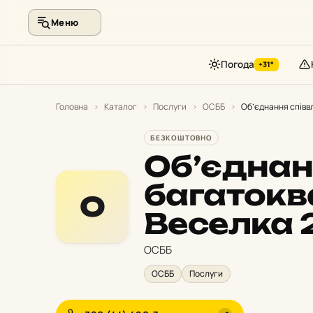
Меню
Погода
+31°
Перейти
до
Головна
›
Каталог
›
Послуги
›
ОСББ
›
Об’єднання співв
контенту
БЕЗКОШТОВНО
Об’єднан
багатокв
О
Веселка 
ОСББ
ОСББ
Послуги