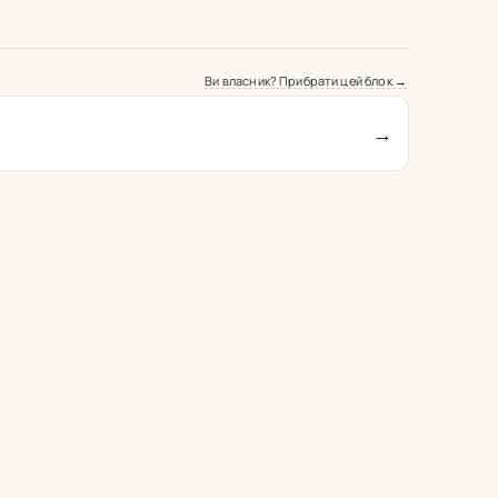
Ви власник? Прибрати цей блок →
→