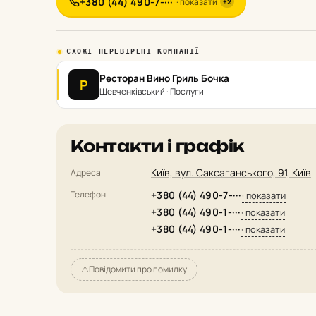
+380 (44) 490-7-···
· показати
+2
СХОЖІ ПЕРЕВІРЕНІ КОМПАНІЇ
Ресторан Вино Гриль Бочка
Р
Шевченківський · Послуги
Контакти і графік
Київ, вул. Саксаганського, 91, Київ
Адреса
Телефон
+380 (44) 490-7-···
· показати
+380 (44) 490-1-···
· показати
+380 (44) 490-1-···
· показати
⚠️
Повідомити про помилку