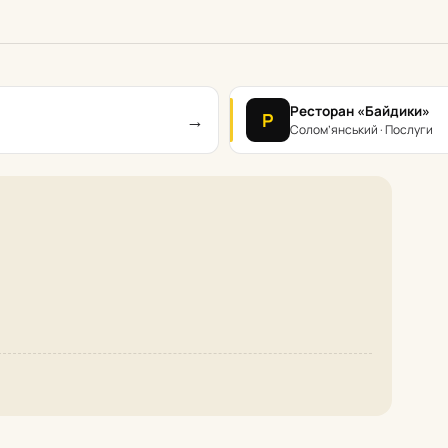
Ресторан «Байдики»
→
Р
Солом’янський · Послуги