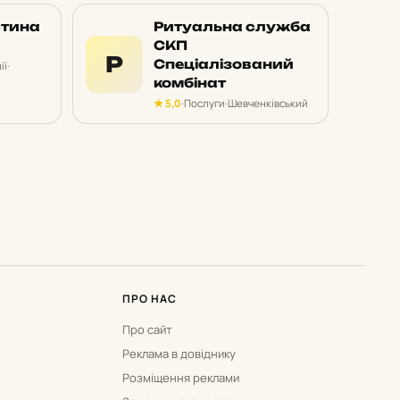
стина
Ритуальна служба
СКП
Р
Спеціалізований
ії
·
комбінат
★ 5,0
·
Послуги
·
Шевченківський
ПРО НАС
Про сайт
Реклама в довіднику
Розміщення реклами