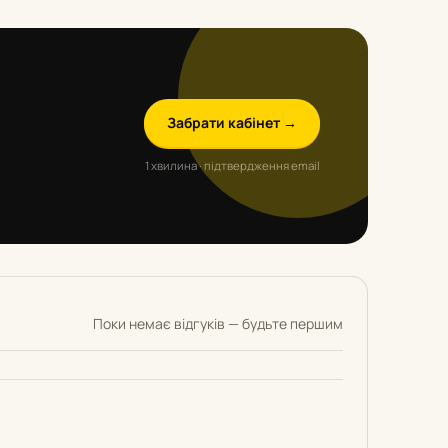
Забрати кабінет →
1 хвилина · підтвердження email
Поки немає відгуків — будьте першим