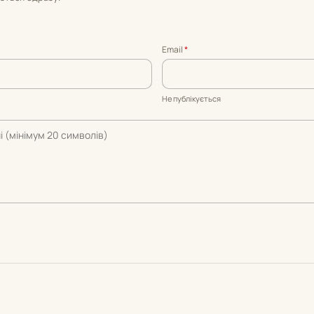
Email
*
Не публікується