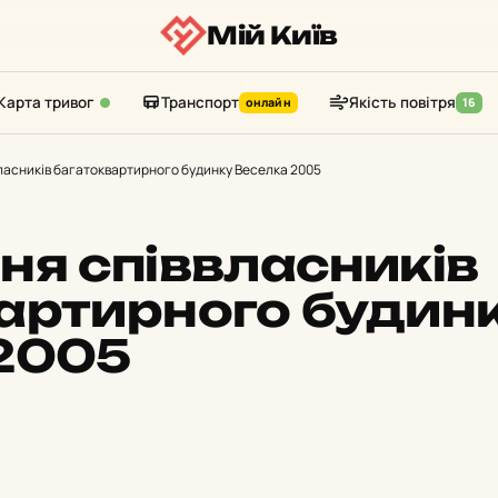
Мій Київ
Карта тривог
Транспорт
Якість повітря
онлайн
16
ласників багатоквартирного будинку Веселка 2005
ня співвласників
артирного будин
2005