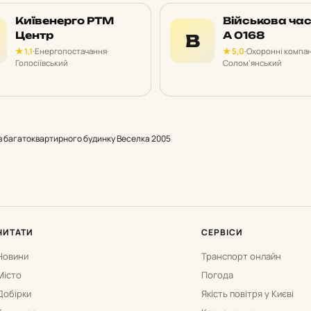
Київенерго РТМ
Військова ча
Центр
А 0168
В
★ 1,1
·
Енергопостачання
·
★ 5,0
·
Охоронні компан
Голосіївський
Солом’янський
в багатоквартирного будинку Веселка 2005
ЧИТАТИ
СЕРВІСИ
Новини
Транспорт онлайн
Місто
Погода
Добірки
Якість повітря у Києві