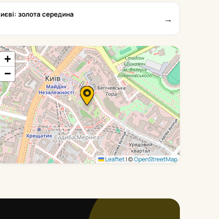
Києві: золота середина
→
+
−
Leaflet
|
©
OpenStreetMap