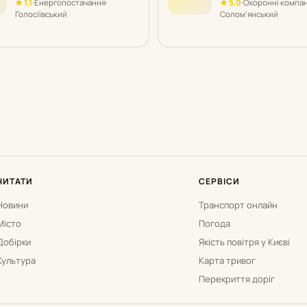
★ 1,1
·
Енергопостачання
·
★ 5,0
·
Охоронні компан
Голосіївський
Солом’янський
ЧИТАТИ
СЕРВІСИ
Новини
Транспорт онлайн
Місто
Погода
Добірки
Якість повітря у Києві
Культура
Карта тривог
Перекриття доріг