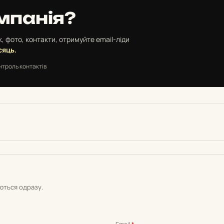
мпанія?
, фото, контакти, отримуйте email-ліди
сяць.
нтроль контактів
уються одразу.