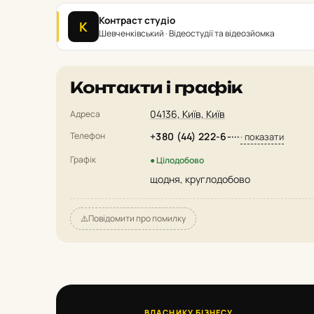
Контраст студіо
К
Шевченківський · Відеостудії та відеозйомка
Контакти і графік
04136, Київ, Київ
Адреса
Телефон
+380 (44) 222-6-···
· показати
Графік
● Цілодобово
щодня, круглодобово
⚠️
Повідомити про помилку
ВЛАСНИКУ БІЗНЕСУ