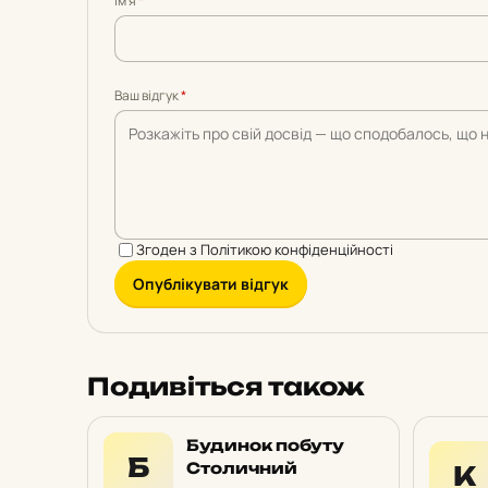
Імʼя
*
5
5
5
5
5
Ваш відгук
*
Згоден з
Політикою конфіденційності
Опублікувати відгук
Подивіться також
Будинок побуту
Б
Столичний
К