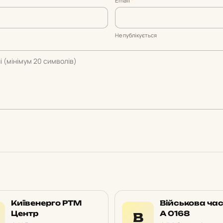
Email
*
Не публікується
Київенерго РТМ
Військова ча
Центр
А 0168
В