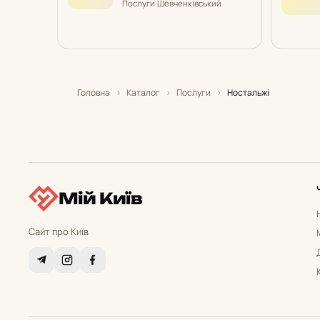
Послуги
·
Шевченківський
Головна
›
Каталог
›
Послуги
›
Ностальжі
Мій Київ
Сайт про Київ