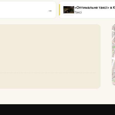
«Оптимальне таксі» в 
→
Таксі