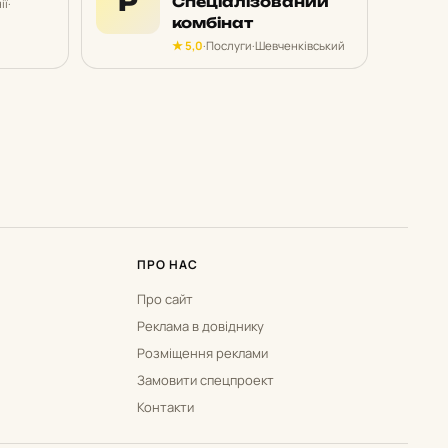
Р
Спеціалізований
ії
·
комбінат
★ 5,0
·
Послуги
·
Шевченківський
ПРО НАС
Про сайт
Реклама в довіднику
Розміщення реклами
Замовити спецпроект
Контакти