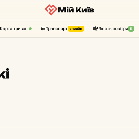
Мій Київ
Карта тривог
Транспорт
Якість повітря
онлайн
5
жі