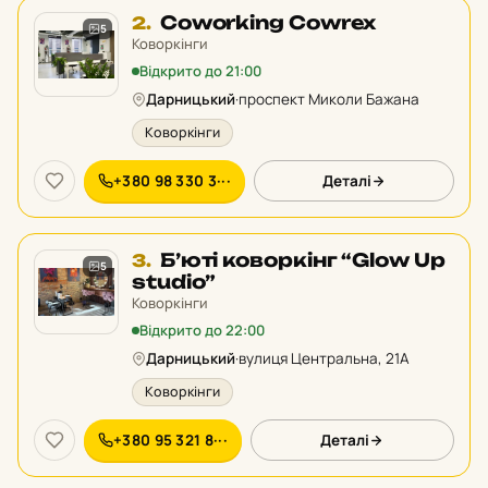
Місце
Coworking Cowrex
2.
5
2
Коворкінги
у
Відкрито до 21:00
рейтингу:
Дарницький
·
проспект Миколи Бажана
Коворкінги
+380 98 330 3···
Деталі
Місце
Б’юті коворкінг “Glow Up
3.
5
3
studio”
у
Коворкінги
рейтингу:
Відкрито до 22:00
Дарницький
·
вулиця Центральна, 21A
Коворкінги
+380 95 321 8···
Деталі