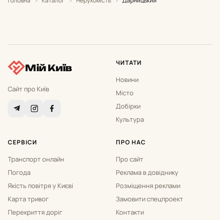
Головна
›
Каталог
›
Нерухомість
›
Дарницький
ЧИТАТИ
Мій Київ
Новини
Сайт про Київ
Місто
Добірки
Культура
СЕРВІСИ
ПРО НАС
Транспорт онлайн
Про сайт
Погода
Реклама в довіднику
Якість повітря у Києві
Розміщення реклами
Карта тривог
Замовити спецпроект
Перекриття доріг
Контакти