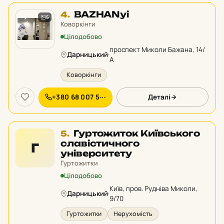
Місце
BAZHANyi
4.
5
4
Коворкінги
у
Цілодобово
рейтингу:
проспект Миколи Бажана, 14/
Дарницький
·
А
Коворкінги
+380 68 007 5···
Деталі
Місце
Гуртожиток Київського
5.
5
славістичного
Г
у
університету
рейтингу:
Гуртожитки
Цілодобово
Київ, пров. Рудніва Миколи,
Дарницький
·
9/70
Гуртожитки
Нерухомість