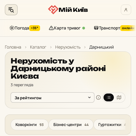
Мій Київ
Погода
Карта тривог
Транспорт
+35°
онлайн
Перейти
до
Головна
›
Каталог
›
Нерухомість
›
Дарницький
контенту
Нерухомість у
Дарницькому районі
Києва
3 переглядів
Коворкінги
Бізнес-центри
Гуртожитки
93
44
42