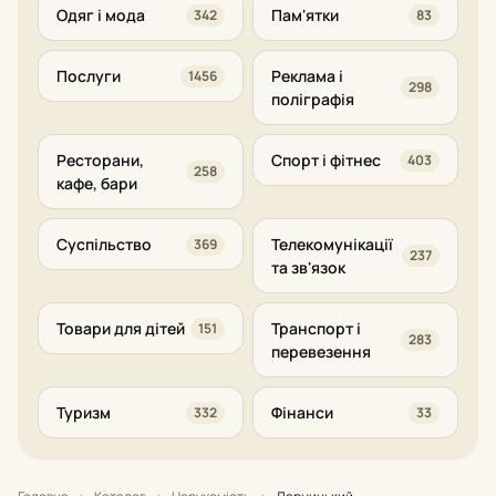
Одяг і мода
Пам'ятки
342
83
Послуги
Реклама і
1456
298
поліграфія
Ресторани,
Спорт і фітнес
403
258
кафе, бари
Суспільство
Телекомунікації
369
237
та зв'язок
Товари для дітей
Транспорт і
151
283
перевезення
Туризм
Фінанси
332
33