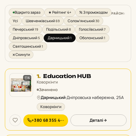
Відкрито зараз
★ Рейтинг 4+
% З промокодом
РАЙОН:
Усі
Шевченківський
Солом’янський
69
30
Печерський
Подільський
Голосіївський
19
8
7
Дніпровський
Дарницький
Оболонський
5
1
1
Святошинський
1
Скинути
Місце
Education HUB
1.
5
1
Коворкінги
у
Зачинено
рейтингу:
Дарницький
·
Дніпровська набережна, 25А
Коворкінги
+380 68 355 4···
Деталі