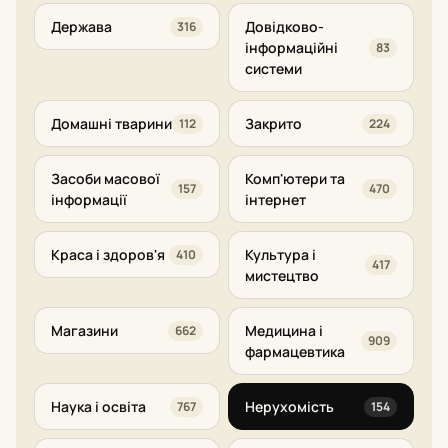
Держава
Довідково-
316
інформаційні
83
системи
Домашні тварини
Закрито
112
224
Засоби масової
Комп'ютери та
157
470
інформації
інтернет
Краса і здоров'я
Культура і
410
417
мистецтво
Магазини
Медицина і
662
909
фармацевтика
Наука і освіта
Нерухомість
767
154